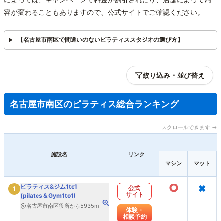
容が変わることもありますので、公式サイトでご確認ください。
【名古屋市南区で間違いのないピラティススタジオの選び方】
絞り込み・並び替え
名古屋市南区のピラティス総合ランキング
スクロールできます →
施設名
リンク
マシン
マット
○
×
ピラティス&ジム1to1
公式
1
サイト
(pilates＆Gym1to1)
名古屋市南区役所から5935m
体験・
相談予約