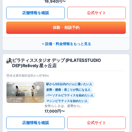
16,940円〜
店舗情報を確認
公式サイト
体験・相談予約
設備・料金情報をもっと見る
ピラティススタジオ デップ (PILATESSTUDIO
DEP)Relively 星ヶ丘店
名古屋市南区役所から8765m
駅から5分以内のジムに通いたい人
姿勢・腰痛・肩こりが気になる人
パーソナルピラティスを始めたい人
マシンピラティスを始めたい人
女性らしさは、姿勢から。
17,000円〜
店舗情報を確認
公式サイト