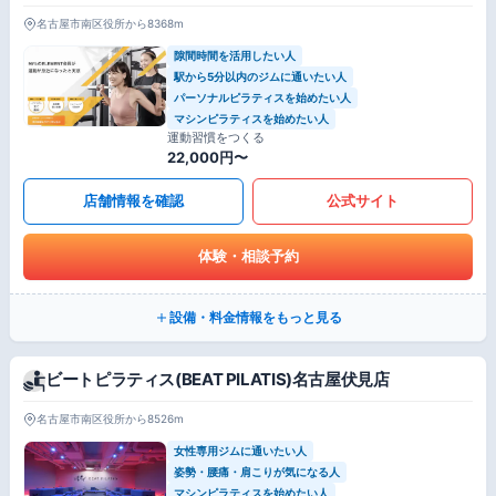
名古屋市南区役所から8368m
隙間時間を活用したい人
駅から5分以内のジムに通いたい人
パーソナルピラティスを始めたい人
マシンピラティスを始めたい人
運動習慣をつくる
22,000円〜
店舗情報を確認
公式サイト
体験・相談予約
設備・料金情報をもっと見る
ビートピラティス(BEAT PILATIS)名古屋伏見店
名古屋市南区役所から8526m
女性専用ジムに通いたい人
姿勢・腰痛・肩こりが気になる人
マシンピラティスを始めたい人