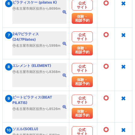
○
×
ピラティスケー (pilates K)
公式
6
サイト
名古屋市南区役所から8696m
体験・
相談予約
○
×
24/7ピラティス
公式
7
サイト
(24/7Pilates)
名古屋市南区役所から5998m
体験・
相談予約
○
×
エレメント (ELEMENT)
公式
8
サイト
名古屋市南区役所から8368m
体験・
相談予約
○
×
ビートピラティス(BEAT
公式
9
サイト
PILATIS)
名古屋市南区役所から8526m
体験・
相談予約
○
×
ソエル(SOELU)
公式
10
サイト