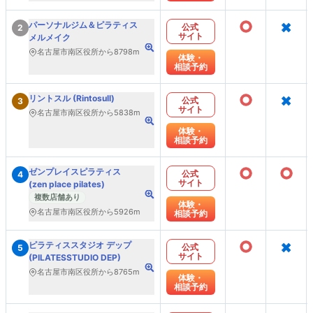
○
×
パーソナルジム＆ピラティス
公式
2
サイト
メルメイク
名古屋市南区役所から8798m
体験・
相談予約
○
×
リントスル (Rintosull)
公式
3
サイト
名古屋市南区役所から5838m
体験・
相談予約
○
○
ゼンプレイスピラティス
公式
4
サイト
(zen place pilates)
複数店舗あり
体験・
名古屋市南区役所から5926m
相談予約
○
×
ピラティススタジオ デップ
公式
5
サイト
(PILATESSTUDIO DEP)
名古屋市南区役所から8765m
体験・
相談予約