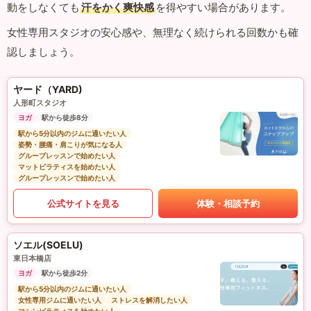
動をしなくても
汗をかく爽快感
を得やすい場合があります。
女性専用スタジオの安心感や、無理なく続けられる回数かも確
認しましょう。
ヤード（YARD)
人形町スタジオ
ヨガ
駅から徒歩8分
駅から5分以内のジムに通いたい人
姿勢・腰痛・肩こりが気になる人
グループレッスンで始めたい人
マットピラティスを始めたい人
グループレッスンで始めたい人
公式サイトを見る
体験・相談予約
ソエル(SOELU)
東日本橋店
ヨガ
駅から徒歩2分
駅から5分以内のジムに通いたい人
女性専用ジムに通いたい人
ストレスを解消したい人