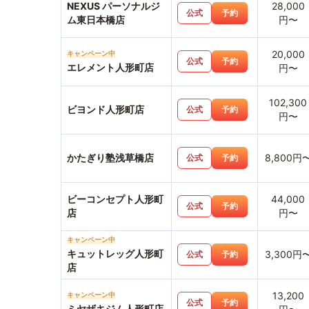
NEXUS パーソナルジ
28,000
公式
予約
ム東日本橋店
円〜
20,000
キャンペーン中
公式
予約
エレメント人形町店
円〜
102,300
ビヨンド人形町店
公式
予約
円〜
かたぎり塾浅草橋店
8,800円
公式
予約
ビーコンセプト人形町
44,000
公式
予約
店
円〜
キャンペーン中
キュットレッグ人形町
3,300円
公式
予約
店
13,200
キャンペーン中
公式
予約
ミヤザキジム人形町店