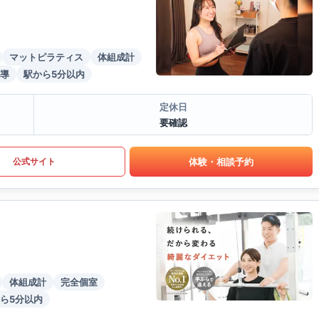
マットピラティス
体組成計
導
駅から5分以内
定休日
要確認
体験・相談予約
公式サイト
体組成計
完全個室
ら5分以内