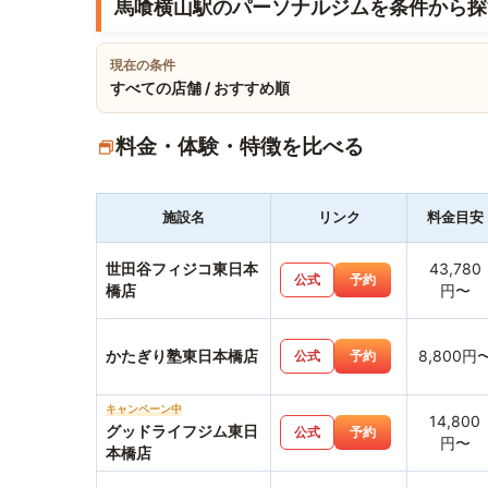
馬喰横山駅のパーソナルジムを条件から探
現在の条件
すべての店舗 / おすすめ順
料金・体験・特徴を比べる
施設名
リンク
料金目安
世田谷フィジコ東日本
43,780
公式
予約
橋店
円〜
かたぎり塾東日本橋店
8,800円
公式
予約
キャンペーン中
14,800
グッドライフジム東日
公式
予約
円〜
本橋店