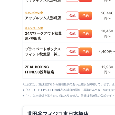
円〜
20,460
キャンペーン中
公式
予約
アップルジム人形町店
円〜
キャンペーン中
10,450
24/7ワークアウト秋葉
公式
予約
円〜
原･神田店
プライベートボックス
4,400円
公式
予約
フィット秋葉原・神田
店
ZEAL BOXING
12,980
公式
予約
FITNESS浅草橋店
円〜
※上記には、施設運営者から情報提供のあった施設を掲載しています。
※「○」は、FIT PALETTE編集部が独自の調査・基準に基づき、特にお
※「－」は未提供を示すものではありません。詳細は各施設の公式サイト
世田谷フィジコ東日本橋店