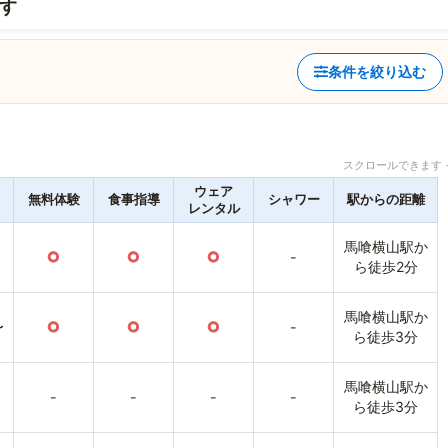
す
条件を絞り込む
スクロールできます 
ウェア
無料体験
食事指導
シャワー
駅からの距離
レンタル
馬喰横山駅か
○
○
○
-
ら徒歩2分
馬喰横山駅か
〜
○
○
○
-
ら徒歩3分
馬喰横山駅か
-
-
-
-
ら徒歩3分