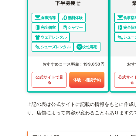
下半身痩せ
食事指導
無料体験
食事指
完全個室
シャワー
完全個
ウェアレンタル
シュー
シューズレンタル
女性専用
おすすめコース料金
199,650円
おす
公式サイトで見
公式サイ
体験・相談予約
る
る
上記の表は公式サイトに記載の情報をもとに作成
り、店舗によって内容が変わることもありますの