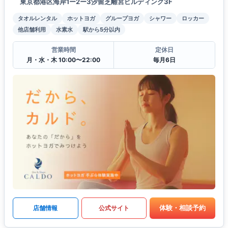
東京都港区海岸1ー2ー3汐留芝離宮ビルディング3F
タオルレンタル
ホットヨガ
グループヨガ
シャワー
ロッカー
他店舗利用
水素水
駅から5分以内
営業時間
定休日
月・水・木 10:00〜22:00
毎月6日
体験・相談予約
店舗情報
公式サイト