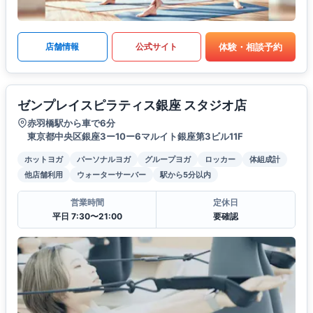
体験・相談予約
店舗情報
公式サイト
ゼンプレイスピラティス銀座 スタジオ店
赤羽橋駅から車で6分
東京都中央区銀座3ー10ー6マルイト銀座第3ビル11F
ホットヨガ
パーソナルヨガ
グループヨガ
ロッカー
体組成計
他店舗利用
ウォーターサーバー
駅から5分以内
営業時間
定休日
平日 7:30〜21:00
要確認