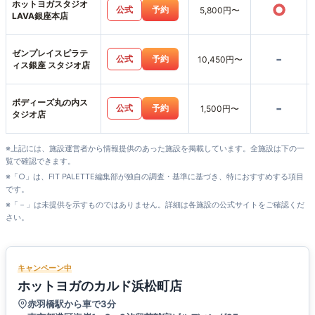
ホットヨガスタジオ
○
公式
予約
5,800円〜
LAVA銀座本店
ゼンプレイスピラテ
-
公式
予約
10,450円〜
ィス銀座 スタジオ店
ボディーズ丸の内ス
-
公式
予約
1,500円〜
タジオ店
※上記には、施設運営者から情報提供のあった施設を掲載しています。全施設は下の一
覧で確認できます。
※「○」は、FIT PALETTE編集部が独自の調査・基準に基づき、特におすすめする項目
です。
※「－」は未提供を示すものではありません。詳細は各施設の公式サイトをご確認くだ
さい。
キャンペーン中
ホットヨガのカルド浜松町店
赤羽橋駅から車で3分