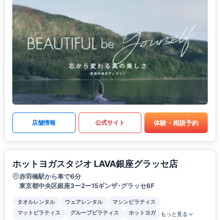
体験・相談予約
店舗情報
公式サイト
ホットヨガスタジオ LAVA銀座グラッセ店
赤羽橋駅から車で6分
東京都中央区銀座3ー2ー15ギンザ･グラッセ6F
タオルレンタル
ウェアレンタル
マシンピラティス
マットピラティス
グループピラティス
ホットヨガ
もっと見る