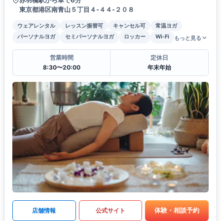
東京都港区南青山５丁目４-４４-２０８
ウェアレンタル
レッスン振替可
キャンセル可
常温ヨガ
パーソナルヨガ
セミパーソナルヨガ
ロッカー
Wi-Fi
もっと見る
営業時間
定休日
8:30〜20:00
年末年始
体験・相談予約
店舗情報
公式サイト