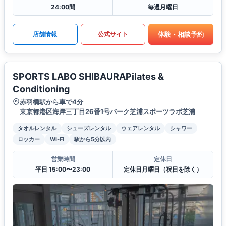
24:00間
毎週月曜日
体験・相談予約
店舗情報
公式サイト
SPORTS LABO SHIBAURAPilates &
Conditioning
赤羽橋駅から車で4分
東京都港区海岸三丁目26番1号バーク芝浦スポーツラボ芝浦
タオルレンタル
シューズレンタル
ウェアレンタル
シャワー
ロッカー
Wi-Fi
駅から5分以内
営業時間
定休日
平日 15:00〜23:00
定休日月曜日（祝日を除く）