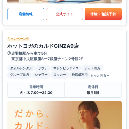
体験・相談予約
店舗情報
公式サイト
キャンペーン中
ホットヨガのカルドGINZA9店
赤羽橋駅から車で5分
東京都中央区銀座8ー7銀座ナイン2号館2F
タオルレンタル
サウナ
マシンピラティス
ホットヨガ
グループヨガ
シャワー
ロッカー
他店舗利用
もっと見る
営業時間
定休日
火・木 7:00〜22:30
毎月5日