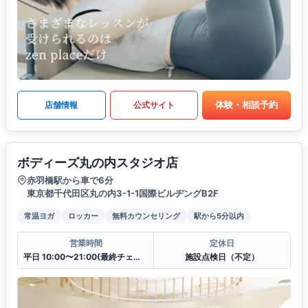
体験・相談予約
店舗情報
公式サイト
ボディーズ丸の内スタジオ店
赤羽橋駅から車で6分
東京都千代田区丸の内3-1-1国際ビルヂングB2F
常温ヨガ
ロッカー
無料カウンセリング
駅から5分以内
営業時間
定休日
平日 10:00〜21:00(最終チェックイン20:30)
施設点検日（不定）