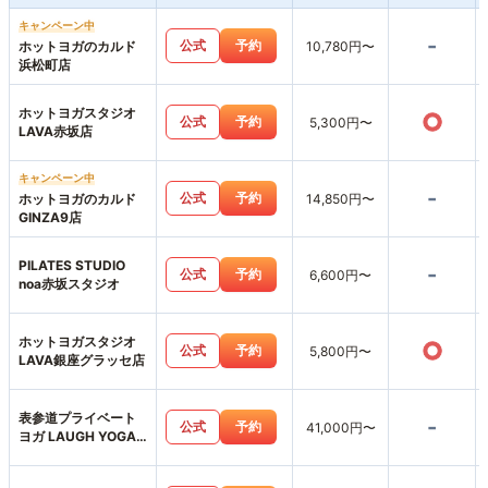
キャンペーン中
-
公式
予約
ホットヨガのカルド
10,780円〜
浜松町店
ホットヨガスタジオ
○
公式
予約
5,300円〜
LAVA赤坂店
キャンペーン中
-
公式
予約
ホットヨガのカルド
14,850円〜
GINZA9店
PILATES STUDIO
-
公式
予約
6,600円〜
noa赤坂スタジオ
ホットヨガスタジオ
○
公式
予約
5,800円〜
LAVA銀座グラッセ店
表参道プライベート
-
公式
予約
41,000円〜
ヨガ LAUGH YOGA
SALON