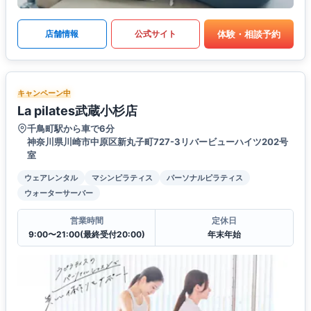
体験・相談予約
店舗情報
公式サイト
キャンペーン中
La pilates武蔵小杉店
千鳥町駅から車で6分
神奈川県川崎市中原区新丸子町727-3リバービューハイツ202号
室
ウェアレンタル
マシンピラティス
パーソナルピラティス
ウォーターサーバー
営業時間
定休日
9:00〜21:00(最終受付20:00)
年末年始