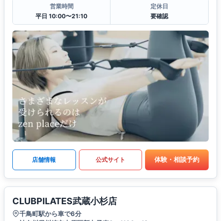
営業時間
定休日
平日 10:00〜21:10
要確認
体験・相談予約
店舗情報
公式サイト
CLUBPILATES武蔵小杉店
千鳥町駅から車で6分