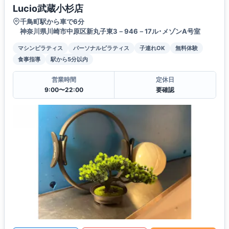
Lucio武蔵小杉店
千鳥町駅から車で6分
神奈川県川崎市中原区新丸子東3－946－17ル･メゾンA号室
マシンピラティス
パーソナルピラティス
子連れOK
無料体験
食事指導
駅から5分以内
営業時間
定休日
9:00〜22:00
要確認