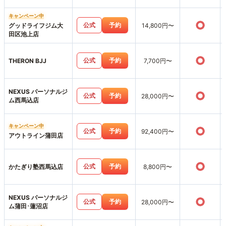
キャンペーン中
○
公式
予約
グッドライフジム大
14,800円〜
田区池上店
○
公式
予約
THERON BJJ
7,700円〜
NEXUS パーソナルジ
○
公式
予約
28,000円〜
ム西馬込店
キャンペーン中
○
公式
予約
92,400円〜
アウトライン蒲田店
○
公式
予約
かたぎり塾西馬込店
8,800円〜
NEXUS パーソナルジ
○
公式
予約
28,000円〜
ム蒲田･蓮沼店