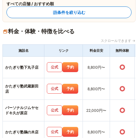
すべての店舗 / おすすめ順
条件を絞り込む
料金・体験・特徴を比べる
スクロールできます →
施設名
リンク
料金目安
無料体験
○
公式
予約
かたぎり塾下丸子店
8,800円〜
かたぎり塾武蔵新田
○
公式
予約
8,800円〜
店
パーソナルジムヤセ
○
公式
予約
22,000円〜
ドキ久が原店
○
公式
予約
かたぎり塾鵜の木店
8,800円〜