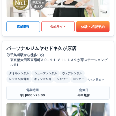
体験・相談予約
店舗情報
公式サイト
パーソナルジムヤセドキ久が原店
千鳥町駅から徒歩13分
東京都大田区東嶺町３０−１１ ＶＩＬＬＡ久が原ステーションビ
ル B1
タオルレンタル
シューズレンタル
ウェアレンタル
レッスン振替可
キャンセル可
シャワー
ロッカー
もっと見る
営業時間
定休日
平日800〜23:00
年中無休