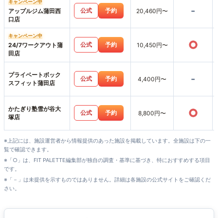
キャンペーン中
-
公式
予約
アップルジム蒲田西
20,460円〜
口店
キャンペーン中
○
公式
予約
24/7ワークアウト蒲
10,450円〜
田店
プライベートボック
-
公式
予約
4,400円〜
スフィット蒲田店
かたぎり塾雪が谷大
○
公式
予約
8,800円〜
塚店
※上記には、施設運営者から情報提供のあった施設を掲載しています。全施設は下の一
覧で確認できます。
※「○」は、FIT PALETTE編集部が独自の調査・基準に基づき、特におすすめする項目
です。
※「－」は未提供を示すものではありません。詳細は各施設の公式サイトをご確認くだ
さい。