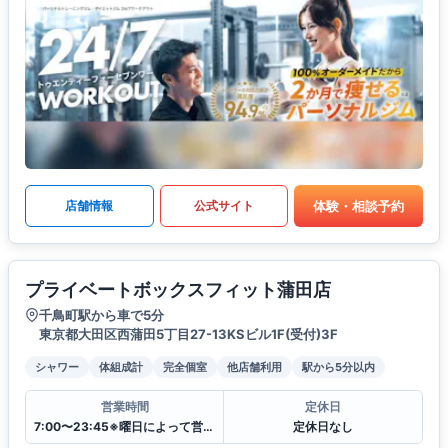
体験・相談予約
店舗情報
公式サイト
プライベートボックスフィット蒲田店
千鳥町駅から車で5分
東京都大田区西蒲田5丁目27-13KSビル1F(受付)3F
シャワー
体組成計
完全個室
他店舗利用
駅から5分以内
営業時間
定休日
7:00〜23:45※曜日によって営業時間が異なる場合がございます.
定休日なし