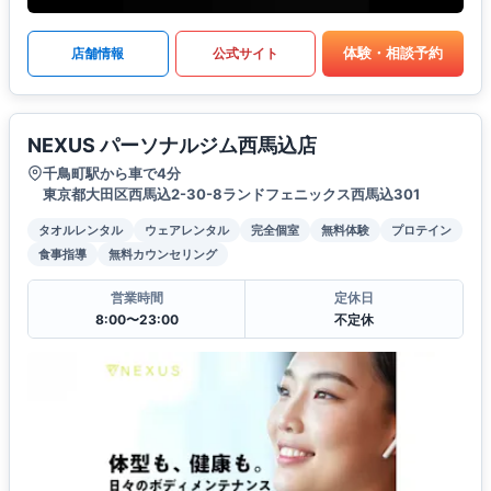
体験・相談予約
店舗情報
公式サイト
NEXUS パーソナルジム西馬込店
千鳥町駅から車で4分
東京都大田区西馬込2-30-8ランドフェニックス西馬込301
タオルレンタル
ウェアレンタル
完全個室
無料体験
プロテイン
食事指導
無料カウンセリング
営業時間
定休日
8:00〜23:00
不定休