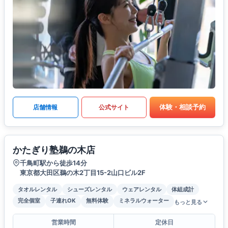
体験・相談予約
店舗情報
公式サイト
かたぎり塾鵜の木店
千鳥町駅から徒歩14分
東京都大田区鵜の木2丁目15-2山口ビル2F
タオルレンタル
シューズレンタル
ウェアレンタル
体組成計
完全個室
子連れOK
無料体験
ミネラルウォーター
もっと見る
営業時間
定休日