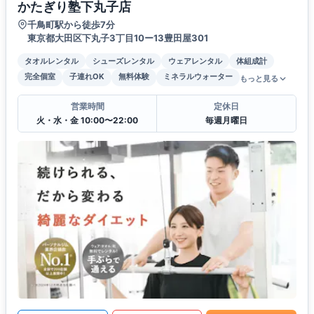
かたぎり塾下丸子店
千鳥町駅から徒歩7分
東京都大田区下丸子3丁目10ー13豊田屋301
タオルレンタル
シューズレンタル
ウェアレンタル
体組成計
完全個室
子連れOK
無料体験
ミネラルウォーター
もっと見る
営業時間
定休日
火・水・金 10:00〜22:00
毎週月曜日