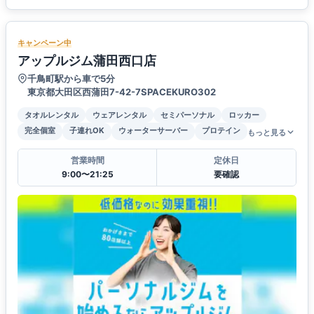
キャンペーン中
アップルジム蒲田西口店
千鳥町駅から車で5分
東京都大田区西蒲田7-42-7SPACEKURO302
タオルレンタル
ウェアレンタル
セミパーソナル
ロッカー
完全個室
子連れOK
ウォーターサーバー
プロテイン
もっと見る
営業時間
定休日
9:00〜21:25
要確認