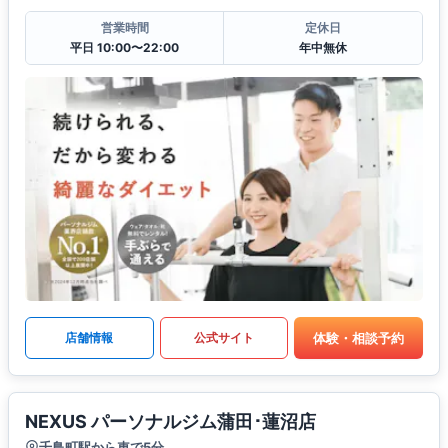
営業時間
定休日
平日 10:00〜22:00
年中無休
体験・相談予約
店舗情報
公式サイト
NEXUS パーソナルジム蒲田･蓮沼店
千鳥町駅から車で5分