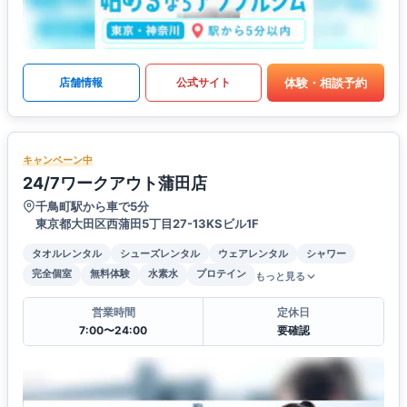
体験・相談予約
店舗情報
公式サイト
キャンペーン中
24/7ワークアウト蒲田店
千鳥町駅から車で5分
東京都大田区西蒲田5丁目27-13KSビル1F
タオルレンタル
シューズレンタル
ウェアレンタル
シャワー
完全個室
無料体験
水素水
プロテイン
もっと見る
営業時間
定休日
7:00〜24:00
要確認