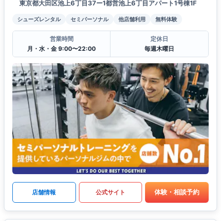
東京都大田区池上6丁目37ー1都営池上6丁目アパート1号棟1F
シューズレンタル
セミパーソナル
他店舗利用
無料体験
営業時間
定休日
月・水・金 9:00〜22:00
毎週木曜日
体験・相談予約
店舗情報
公式サイト