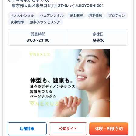
東京都大田区東矢口3丁目27-5ハイムKOYOSHI201
タオルレンタル
ウェアレンタル
完全個室
無料体験
プロテイン
食事指導
無料カウンセリング
営業時間
定休日
8:00〜23:00
要確認
体験・相談予約
店舗情報
公式サイト