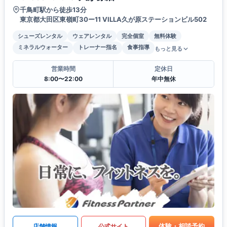
千鳥町駅から徒歩13分
東京都大田区東嶺町30ー11 VILLA久が原ステーションビル502
シューズレンタル
ウェアレンタル
完全個室
無料体験
ミネラルウォーター
トレーナー指名
食事指導
もっと見る
営業時間
定休日
8:00〜22:00
年中無休
体験・相談予約
店舗情報
公式サイト