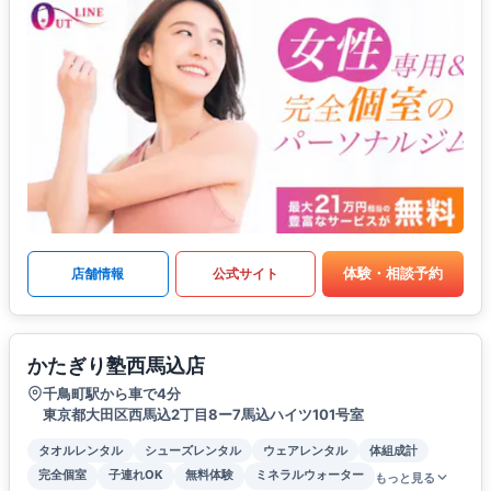
体験・相談予約
店舗情報
公式サイト
かたぎり塾西馬込店
千鳥町駅から車で4分
東京都大田区西馬込2丁目8ー7馬込ハイツ101号室
タオルレンタル
シューズレンタル
ウェアレンタル
体組成計
完全個室
子連れOK
無料体験
ミネラルウォーター
もっと見る