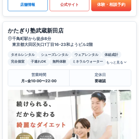
体験・相談予約
店舗情報
公式サイト
かたぎり塾武蔵新田店
千鳥町駅から徒歩8分
東京都大田区矢口1丁目16-23和ようビル2階
タオルレンタル
シューズレンタル
ウェアレンタル
体組成計
完全個室
子連れOK
無料体験
ミネラルウォーター
もっと見る
営業時間
定休日
月~金10:00〜22:00
要確認