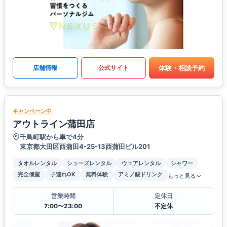
体験・相談予約
店舗情報
公式サイト
キャンペーン中
アウトライン蒲田店
千鳥町駅から車で4分
東京都大田区西蒲田4-25-13西蒲田ビル201
タオルレンタル
シューズレンタル
ウェアレンタル
シャワー
完全個室
子連れOK
無料体験
アミノ酸ドリンク
もっと見る
営業時間
定休日
7:00〜23:00
不定休