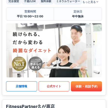
完全個室
子連れOK
無料体験
ミネラルウォーター
もっと見る
営業時間
定休日
平日 10:00〜22:00
年中無休
体験・相談予約
店舗情報
公式サイト
FitnessPartner久が原店