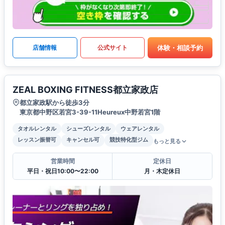
体験・相談予約
店舗情報
公式サイト
ZEAL BOXING FITNESS都立家政店
都立家政駅から徒歩3分
東京都中野区若宮3-39-11Heureux中野若宮1階
タオルレンタル
シューズレンタル
ウェアレンタル
レッスン振替可
キャンセル可
競技特化型ジム
もっと見る
営業時間
定休日
平日・祝日10:00〜22:00
月・木定休日