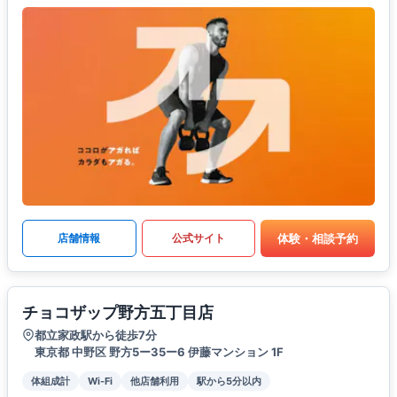
体験・相談予約
店舗情報
公式サイト
チョコザップ野方五丁目店
都立家政駅から徒歩7分
東京都 中野区 野方5ー35ー6 伊藤マンション 1F
体組成計
Wi-Fi
他店舗利用
駅から5分以内