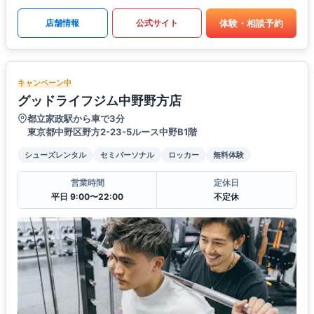
体験・相談予約
店舗情報
公式サイト
キャンペーン中
グッドライフジム中野野方店
都立家政駅から車で3分
東京都中野区野方2-23-5ルース中野B1階
シューズレンタル
セミパーソナル
ロッカー
無料体験
営業時間
定休日
平日 9:00〜22:00
不定休