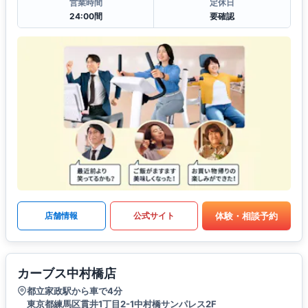
営業時間
定休日
24:00間
要確認
体験・相談予約
店舗情報
公式サイト
カーブス中村橋店
都立家政駅から車で4分
東京都練馬区貫井1丁目2-1中村橋サンパレス2F