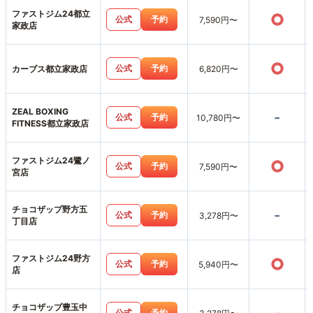
ファストジム24都立
○
公式
予約
7,590円〜
家政店
○
公式
予約
カーブス都立家政店
6,820円〜
ZEAL BOXING
-
公式
予約
10,780円〜
FITNESS都立家政店
ファストジム24鷺ノ
○
公式
予約
7,590円〜
宮店
チョコザップ野方五
-
公式
予約
3,278円〜
丁目店
ファストジム24野方
○
公式
予約
5,940円〜
店
チョコザップ豊玉中
公式
予約