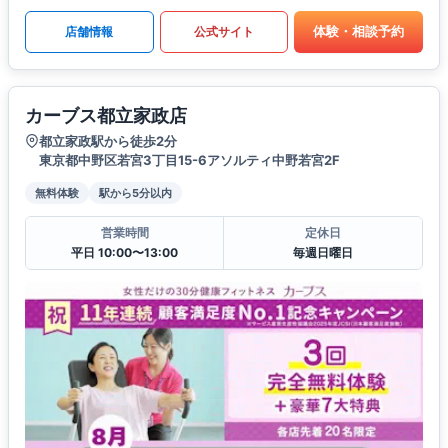
体験・相談予約
店舗情報
公式サイト
カーブス都立家政店
都立家政駅から徒歩2分
東京都中野区若宮3丁目15-6アソルティ中野若宮2F
無料体験
駅から5分以内
営業時間
定休日
平日 10:00〜13:00
毎週日曜日