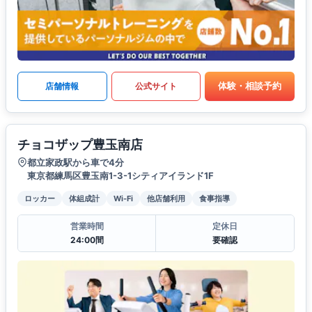
体験・相談予約
店舗情報
公式サイト
チョコザップ豊玉南店
都立家政駅から車で4分
東京都練馬区豊玉南1-3-1シティアイランド1F
ロッカー
体組成計
Wi-Fi
他店舗利用
食事指導
営業時間
定休日
24:00間
要確認