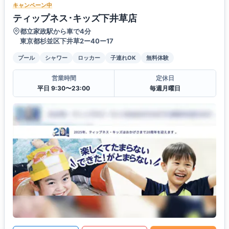
キャンペーン中
ティップネス･キッズ下井草店
都立家政駅から車で4分
東京都杉並区下井草2ー40ー17
プール
シャワー
ロッカー
子連れOK
無料体験
営業時間
定休日
平日 9:30〜23:00
毎週月曜日