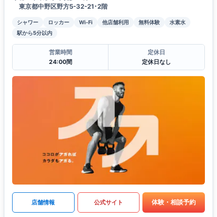
東京都中野区野方5-32-21･2階
シャワー
ロッカー
Wi-Fi
他店舗利用
無料体験
水素水
駅から5分以内
営業時間
定休日
24:00間
定休日なし
体験・相談予約
店舗情報
公式サイト