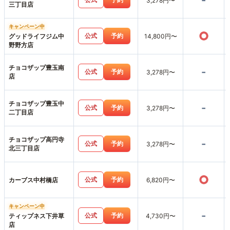
-
3,278円〜
三丁目店
キャンペーン中
○
公式
予約
グッドライフジム中
14,800円〜
野野方店
チョコザップ豊玉南
-
公式
予約
3,278円〜
店
チョコザップ豊玉中
-
公式
予約
3,278円〜
二丁目店
チョコザップ高円寺
-
公式
予約
3,278円〜
北三丁目店
○
公式
予約
カーブス中村橋店
6,820円〜
キャンペーン中
-
公式
予約
ティップネス下井草
4,730円〜
店