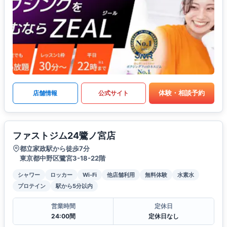
体験・相談予約
店舗情報
公式サイト
ファストジム24鷺ノ宮店
都立家政駅から徒歩7分
東京都中野区鷺宮3-18-22階
シャワー
ロッカー
Wi-Fi
他店舗利用
無料体験
水素水
プロテイン
駅から5分以内
営業時間
定休日
24:00間
定休日なし