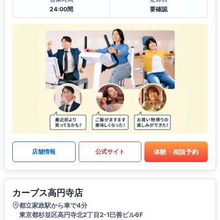
24:00間
要確認
体験・相談予約
店舗情報
公式サイト
カーブス高円寺店
都立家政駅から車で4分
東京都杉並区高円寺北2丁目2-1巳善ビル6F