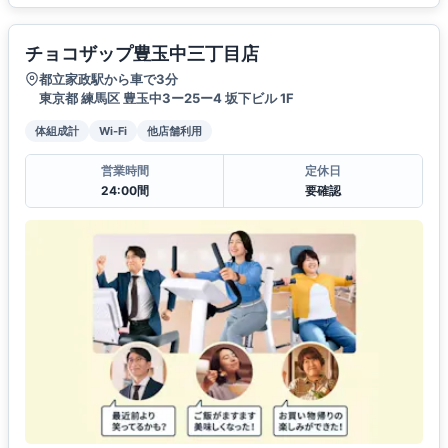
チョコザップ豊玉中三丁目店
都立家政駅から車で3分
東京都 練馬区 豊玉中3ー25ー4 坂下ビル 1F
体組成計
Wi-Fi
他店舗利用
営業時間
定休日
24:00間
要確認