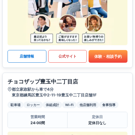
体験・相談予約
店舗情報
公式サイト
チョコザップ豊玉中二丁目店
都立家政駅から車で4分
東京都練馬区豊玉中2-11-19豊玉中二丁目店舗1F
駐車場
ロッカー
体組成計
Wi-Fi
他店舗利用
食事指導
営業時間
定休日
24:00間
定休日なし