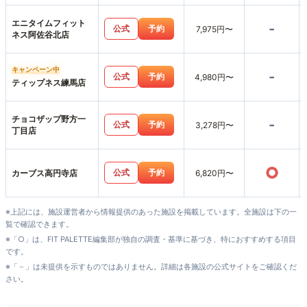
エニタイムフィット
-
公式
予約
7,975円〜
ネス阿佐谷北店
キャンペーン中
-
公式
予約
4,980円〜
ティップネス練馬店
チョコザップ野方一
-
公式
予約
3,278円〜
丁目店
○
公式
予約
カーブス高円寺店
6,820円〜
※上記には、施設運営者から情報提供のあった施設を掲載しています。全施設は下の一
覧で確認できます。
※「○」は、FIT PALETTE編集部が独自の調査・基準に基づき、特におすすめする項目
です。
※「－」は未提供を示すものではありません。詳細は各施設の公式サイトをご確認くだ
さい。