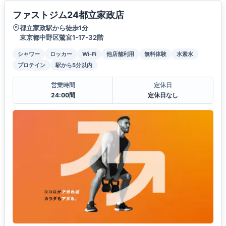
ファストジム24都立家政店
都立家政駅から徒歩1分
東京都中野区鷺宮1-17-32階
シャワー
ロッカー
Wi-Fi
他店舗利用
無料体験
水素水
プロテイン
駅から5分以内
営業時間
定休日
24:00間
定休日なし