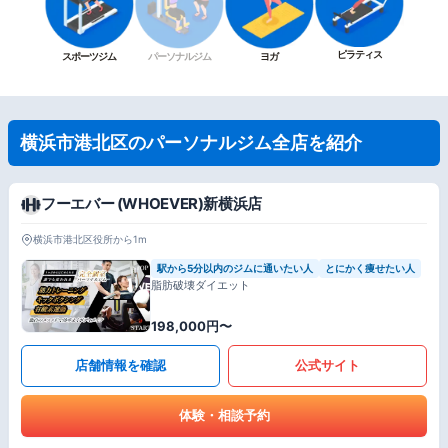
ピラティス
スポーツジム
パーソナルジム
ヨガ
横浜市港北区のパーソナルジム全店を紹介
フーエバー (WHOEVER)新横浜店
横浜市港北区役所から1m
駅から5分以内のジムに通いたい人
とにかく痩せたい人
脂肪破壊ダイエット
198,000円〜
店舗情報を確認
公式サイト
体験・相談予約