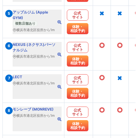
×
×
アップルジム (Apple
公式
5
サイト
GYM)
複数店舗あり
体験・
横浜市港北区役所から1m
相談予約
○
○
NEXUS (ネクサス)パーソ
公式
6
サイト
ナルジム
横浜市港北区役所から1m
体験・
相談予約
○
×
LECT
公式
7
サイト
横浜市港北区役所から1m
体験・
相談予約
○
○
モンレーブ (MONREVE)
公式
8
サイト
横浜市港北区役所から1m
体験・
相談予約