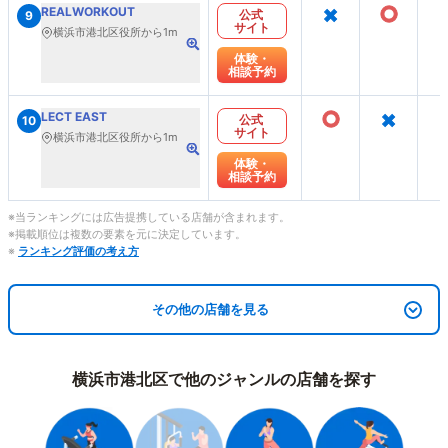
×
○
REALWORKOUT
公式
9
サイト
横浜市港北区役所から1m
体験・
相談予約
○
×
LECT EAST
公式
10
サイト
横浜市港北区役所から1m
体験・
相談予約
※当ランキングには広告提携している店舗が含まれます。
※掲載順位は複数の要素を元に決定しています。
※
ランキング評価の考え方
その他の店舗を見る
横浜市港北区で他のジャンルの店舗を探す