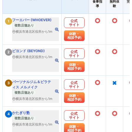
食事指
無料体
完
導
験
○
○
フーエバー (WHOEVER)
公式
1
サイト
複数店舗あり
横浜市港北区役所から1m
体験・
相談予約
○
○
ビヨンド (BEYOND)
公式
2
サイト
横浜市港北区役所から1m
体験・
相談予約
○
×
パーソナルジム＆ピラテ
公式
3
サイト
ィス メルメイク
複数店舗あり
体験・
横浜市港北区役所から1m
相談予約
○
○
かたぎり塾
公式
4
サイト
複数店舗あり
横浜市港北区役所から1m
体験・
相談予約