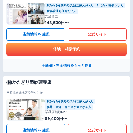
駅から5分以内のジムに通いたい人
とにかく痩せたい人
食事管理も任せたい人
完全個室
148,500円〜
店舗情報を確認
公式サイト
体験・相談予約
設備・料金情報をもっと見る
かたぎり塾妙蓮寺店
横浜市港北区役所から1m
駅から5分以内のジムに通いたい人
姿勢・腰痛・肩こりが気になる人
業界店舗数No.1
59,400円〜
店舗情報を確認
公式サイト