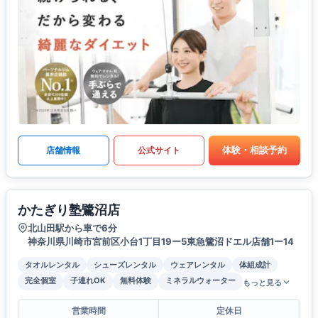
体験・相談予約
店舗情報
公式サイト
かたぎり塾鷺沼店
北山田駅から車で6分
神奈川県川崎市宮前区小台1丁目19ー5東急鷺沼ドエル店舗1ー14
タオルレンタル
シューズレンタル
ウェアレンタル
体組成計
完全個室
子連れOK
無料体験
ミネラルウォーター
もっと見る
営業時間
定休日