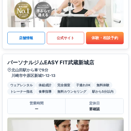
体験・相談予約
店舗情報
公式サイト
パーソナルジムEASY FIT武蔵新城店
北山田駅から車で9分
川崎市中原区新城1-12-13
ウェアレンタル
体組成計
完全個室
子連れOK
無料体験
トレーナー指名
食事指導
無料カウンセリング
駅から5分以内
営業時間
定休日
ー
要確認