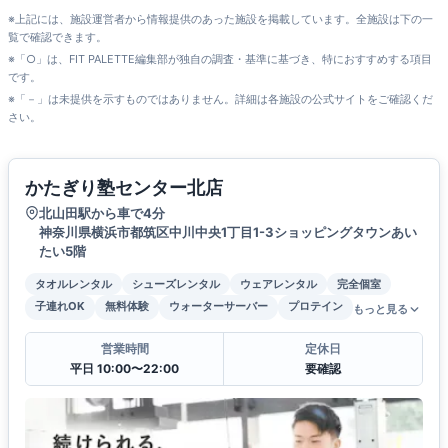
※上記には、施設運営者から情報提供のあった施設を掲載しています。全施設は下の一
覧で確認できます。
※「○」は、FIT PALETTE編集部が独自の調査・基準に基づき、特におすすめする項目
です。
※「－」は未提供を示すものではありません。詳細は各施設の公式サイトをご確認くだ
さい。
かたぎり塾センター北店
北山田駅から車で4分
神奈川県横浜市都筑区中川中央1丁目1-3ショッピングタウンあい
たい5階
タオルレンタル
シューズレンタル
ウェアレンタル
完全個室
子連れOK
無料体験
ウォーターサーバー
プロテイン
もっと見る
営業時間
定休日
平日 10:00〜22:00
要確認