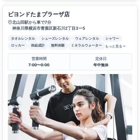
ビヨンドたまプラーザ店
北山田駅から車で7分
神奈川県横浜市青葉区新石川2丁目3ー5
タオルレンタル
シューズレンタル
ウェアレンタル
シャワー
ロッカー
体組成計
無料体験
ミネラルウォーター
もっと見る
営業時間
定休日
7:00〜0:00
年中無休