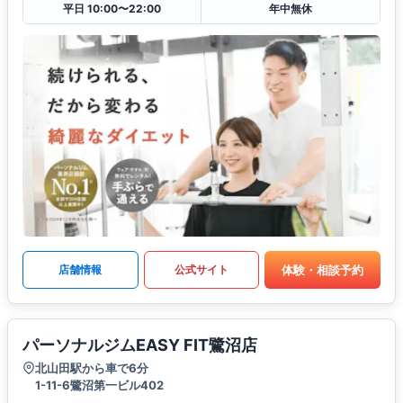
平日 10:00〜22:00
年中無休
体験・相談予約
店舗情報
公式サイト
パーソナルジムEASY FIT鷺沼店
北山田駅から車で6分
1-11-6鷺沼第一ビル402