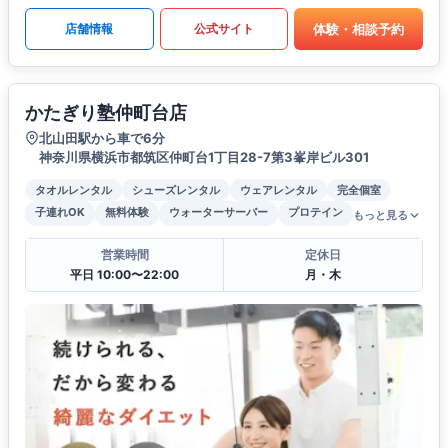
体験・相談予約
店舗情報
公式サイト
かたぎり塾仲町台店
北山田駅から車で6分
神奈川県横浜市都筑区仲町台1丁目28-7第3峯岸ビル301
タオルレンタル
シューズレンタル
ウェアレンタル
完全個室
子連れOK
無料体験
ウォーターサーバー
プロテイン
もっと見る
営業時間
定休日
平日 10:00〜22:00
月・木