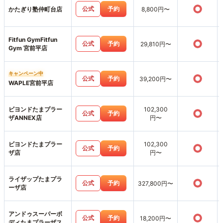
○
公式
予約
かたぎり塾仲町台店
8,800円〜
Fitfun GymFitfun
○
公式
予約
29,810円〜
Gym 宮前平店
キャンペーン中
○
公式
予約
39,200円〜
WAPLE宮前平店
ビヨンドたまプラー
102,300
○
公式
予約
ザANNEX店
円〜
ビヨンドたまプラー
102,300
○
公式
予約
ザ店
円〜
ライザップたまプラ
○
公式
予約
327,800円〜
ーザ店
アンドゥスーパーボ
○
公式
予約
18,200円〜
ディたまプラーザス