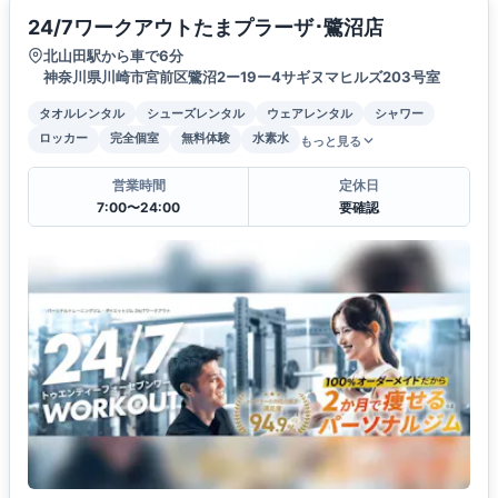
24/7ワークアウトたまプラーザ･鷺沼店
北山田駅から車で6分
神奈川県川崎市宮前区鷺沼2ー19ー4サギヌマヒルズ203号室
タオルレンタル
シューズレンタル
ウェアレンタル
シャワー
ロッカー
完全個室
無料体験
水素水
もっと見る
営業時間
定休日
7:00〜24:00
要確認