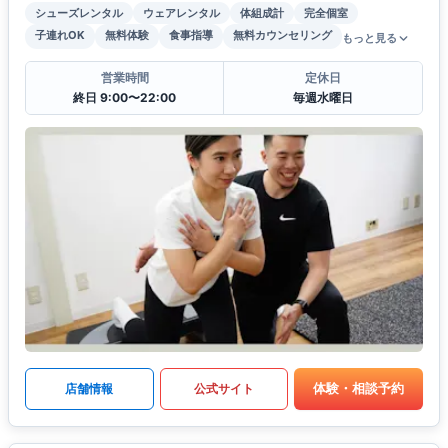
シューズレンタル
ウェアレンタル
体組成計
完全個室
子連れOK
無料体験
食事指導
無料カウンセリング
もっと見る
営業時間
定休日
終日 9:00〜22:00
毎週水曜日
体験・相談予約
店舗情報
公式サイト