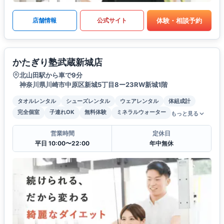
体験・相談予約
店舗情報
公式サイト
かたぎり塾武蔵新城店
北山田駅から車で9分
神奈川県川崎市中原区新城5丁目8ー23RW新城1階
タオルレンタル
シューズレンタル
ウェアレンタル
体組成計
完全個室
子連れOK
無料体験
ミネラルウォーター
もっと見る
営業時間
定休日
平日 10:00〜22:00
年中無休