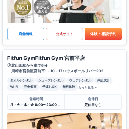
体験・相談予約
店舗情報
公式サイト
Fitfun GymFitfun Gym 宮前平店
北山田駅から車で6分
川崎市宮前区宮前平1－10－17ハウスボールリバー202
タオルレンタル
シューズレンタル
ウェアレンタル
体組成計
Wi-Fi
完全個室
子連れOK
無料体験
もっと見る
営業時間
定休日
月・火・水・金 8:00〜23:00 木・土・日・祝 10:00〜22:00
定休日なし