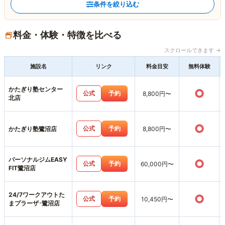
条件を絞り込む
料金・体験・特徴を比べる
スクロールできます →
施設名
リンク
料金目安
無料体験
かたぎり塾センター
○
公式
予約
8,800円〜
北店
○
公式
予約
かたぎり塾鷺沼店
8,800円〜
パーソナルジムEASY
○
公式
予約
60,000円〜
FIT鷺沼店
24/7ワークアウトた
○
公式
予約
10,450円〜
まプラーザ･鷺沼店