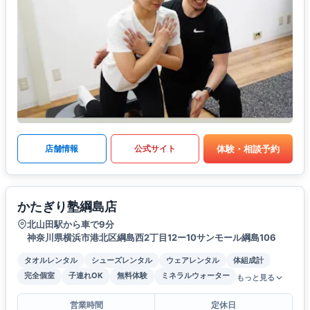
体験・相談予約
店舗情報
公式サイト
かたぎり塾綱島店
北山田駅から車で9分
神奈川県横浜市港北区綱島西2丁目12ー10サンモール綱島106
タオルレンタル
シューズレンタル
ウェアレンタル
体組成計
完全個室
子連れOK
無料体験
ミネラルウォーター
もっと見る
営業時間
定休日