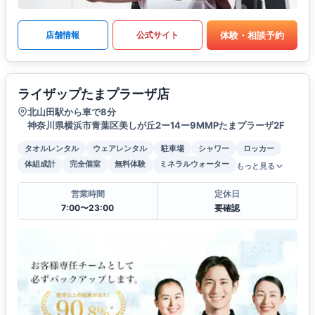
体験・相談予約
店舗情報
公式サイト
ライザップたまプラーザ店
北山田駅から車で8分
神奈川県横浜市青葉区美しが丘2ー14ー9MMPたまプラーザ2F
タオルレンタル
ウェアレンタル
駐車場
シャワー
ロッカー
体組成計
完全個室
無料体験
ミネラルウォーター
もっと見る
営業時間
定休日
7:00〜23:00
要確認