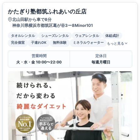
かたぎり塾都筑ふれあいの丘店
北山田駅から車で8分
神奈川県横浜市都筑区葛が谷3ー8Minor101
タオルレンタル
シューズレンタル
ウェアレンタル
体組成計
完全個室
子連れOK
無料体験
ミネラルウォーター
もっと見る
営業時間
定休日
火・水・金 10:00〜22:00
毎週月曜日