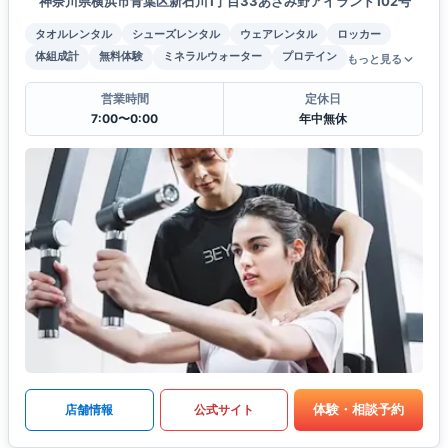
神奈川県横浜市青葉区新石川1丁目33あざみ野アイランド102号
タオルレンタル
シューズレンタル
ウェアレンタル
ロッカー
体組成計
無料体験
ミネラルウォーター
プロテイン
もっと見る
営業時間
定休日
7:00〜0:00
年中無休
体験・相談予約
店舗情報
公式サイト