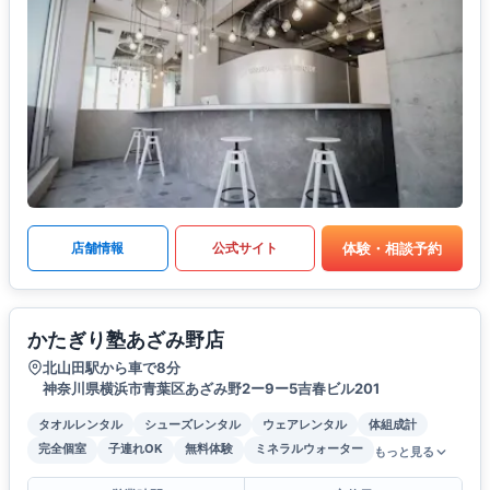
体験・相談予約
店舗情報
公式サイト
かたぎり塾あざみ野店
北山田駅から車で8分
神奈川県横浜市青葉区あざみ野2ー9ー5吉春ビル201
タオルレンタル
シューズレンタル
ウェアレンタル
体組成計
完全個室
子連れOK
無料体験
ミネラルウォーター
もっと見る