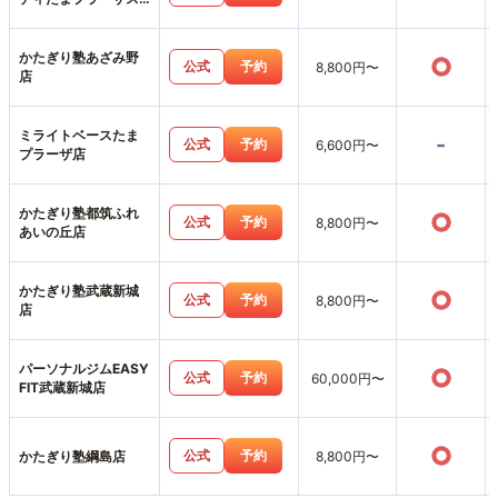
タジオ店
かたぎり塾あざみ野
○
公式
予約
8,800円〜
店
ミライトベースたま
-
公式
予約
6,600円〜
プラーザ店
かたぎり塾都筑ふれ
○
公式
予約
8,800円〜
あいの丘店
かたぎり塾武蔵新城
○
公式
予約
8,800円〜
店
パーソナルジムEASY
○
公式
予約
60,000円〜
FIT武蔵新城店
○
公式
予約
かたぎり塾綱島店
8,800円〜