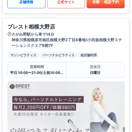
体験・相談予約
店舗情報
公式サイト
ブレスト相模大野店
さがみ野駅から車で14分
神奈川県相模原市南区相模大野3丁目8番地1小田急相模大野ステ
ーションスクエアB館7F
マシンピラティス
パーソナルピラティス
他店舗利用
営業時間
定休日
平日 10:00〜21:00/土祝10:00〜19:30
日曜日