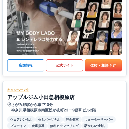
体験・相談予約
店舗情報
公式サイト
キャンペーン中
アップルジム小田急相模原店
さがみ野駅から車で10分
神奈川県相模原市南区松が枝町23ー9藤和ビル2階
ウェアレンタル
セミパーソナル
完全個室
ウォーターサーバー
プロテイン
食事指導
無料カウンセリング
駅から5分以内