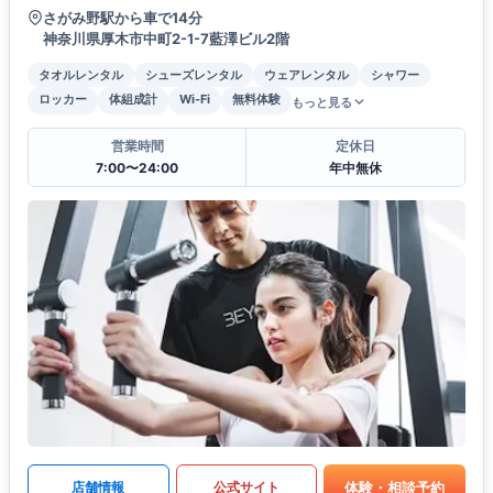
さがみ野駅から車で14分
神奈川県厚木市中町2-1-7藍澤ビル2階
タオルレンタル
シューズレンタル
ウェアレンタル
シャワー
ロッカー
体組成計
Wi-Fi
無料体験
もっと見る
営業時間
定休日
7:00〜24:00
年中無休
体験・相談予約
店舗情報
公式サイト