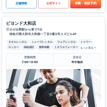
体験・相談予約
店舗情報
公式サイト
ビヨンド大和店
さがみ野駅から車で7分
神奈川県大和市大和南一丁目3番3号スズビル4F
タオルレンタル
シューズレンタル
ウェアレンタル
シャワー
ロッカー
体組成計
無料体験
ミネラルウォーター
もっと見る
営業時間
定休日
7:00〜0:00
年中無休