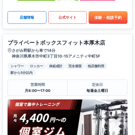
体験・相談予約
店舗情報
公式サイト
プライベートボックスフィット本厚木店
さがみ野駅から車で14分
神奈川県厚木市中町3丁目10-15アメニティ中町5F
シャワー
ロッカー
体組成計
完全個室
他店舗利用
駅から5分以内
営業時間
定休日
月8:00〜17:00
毎週金土曜日