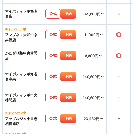
マイボディラボ海老
-
公式
予約
149,600円〜
名店
キャンペーン中
○
公式
予約
アマゾネス大和つき
11,000円〜
み野店
かたぎり塾中央林間
○
公式
予約
8,800円〜
店
マイボディラボ海老
-
公式
予約
149,600円〜
名中央
マイボディラボ中央
-
公式
予約
149,600円〜
林間店
キャンペーン中
-
公式
予約
アップルジム小田急
20,460円〜
相模原店
キャンペーン中