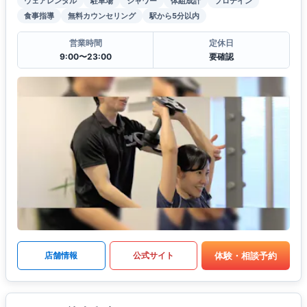
ウェアレンタル
駐車場
シャワー
体組成計
プロテイン
食事指導
無料カウンセリング
駅から5分以内
営業時間
定休日
9:00〜23:00
要確認
体験・相談予約
店舗情報
公式サイト