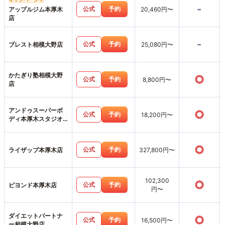
-
公式
予約
アップルジム本厚木
20,460円〜
店
-
公式
予約
ブレスト相模大野店
25,080円〜
かたぎり塾相模大野
○
公式
予約
8,800円〜
店
アンドゥスーパーボ
○
公式
予約
18,200円〜
ディ本厚木スタジオ
店
○
公式
予約
ライザップ本厚木店
327,800円〜
102,300
○
公式
予約
ビヨンド本厚木店
円〜
ダイエットパートナ
○
公式
予約
16,500円〜
ー相模大野店