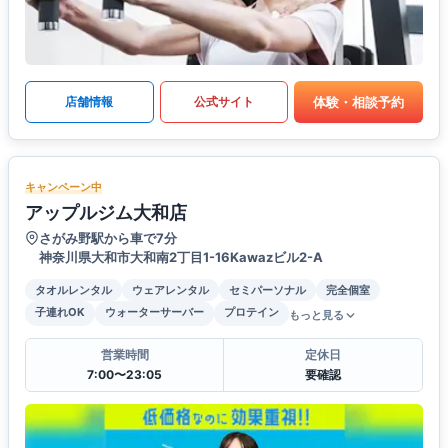
体験・相談予約
店舗情報
公式サイト
キャンペーン中
アップルジム大和店
さがみ野駅から車で7分
神奈川県大和市大和南2丁目1-16Kawazビル2-A
タオルレンタル
ウェアレンタル
セミパーソナル
完全個室
子連れOK
ウォーターサーバー
プロテイン
もっと見る
営業時間
定休日
7:00〜23:05
要確認