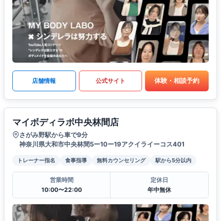
体験・相談予約
店舗情報
公式サイト
マイボディラボ中央林間店
さがみ野駅から車で9分
神奈川県大和市中央林間5ー10ー19アクイライーコス401
トレーナー指名
食事指導
無料カウンセリング
駅から5分以内
営業時間
定休日
10:00〜22:00
年中無休