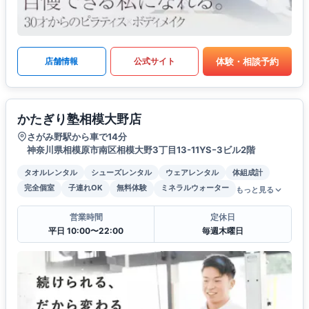
体験・相談予約
店舗情報
公式サイト
かたぎり塾相模大野店
さがみ野駅から車で14分
神奈川県相模原市南区相模大野3丁目13-11YSｰ3ビル2階
タオルレンタル
シューズレンタル
ウェアレンタル
体組成計
完全個室
子連れOK
無料体験
ミネラルウォーター
もっと見る
営業時間
定休日
平日 10:00〜22:00
毎週木曜日