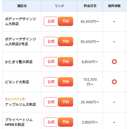
施設名
リンク
料金目安
無料体験
ボディーデザインジ
-
公式
予約
92,400円〜
ム大和店
ボディーデザインジ
-
公式
予約
92,400円〜
ム大和店2号店
○
公式
予約
かたぎり塾大和店
8,800円〜
102,300
○
公式
予約
ビヨンド大和店
円〜
キャンペーン中
-
公式
予約
20,460円〜
アップルジム大和店
プライベートジム
-
公式
予約
3,850円〜
HPER大和店