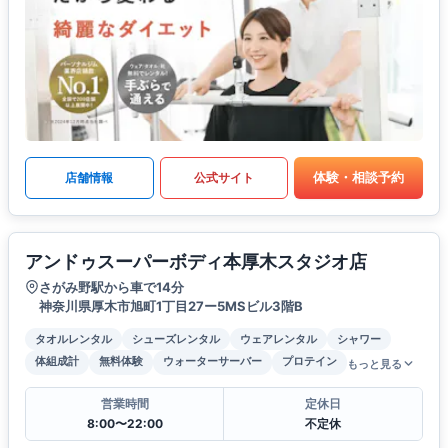
体験・相談予約
店舗情報
公式サイト
アンドゥスーパーボディ本厚木スタジオ店
さがみ野駅から車で14分
神奈川県厚木市旭町1丁目27ー5MSビル3階B
タオルレンタル
シューズレンタル
ウェアレンタル
シャワー
体組成計
無料体験
ウォーターサーバー
プロテイン
もっと見る
営業時間
定休日
8:00〜22:00
不定休