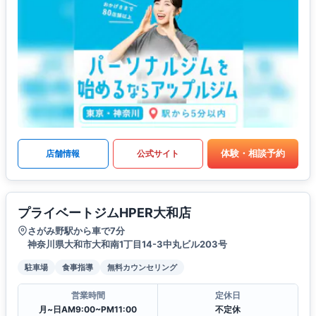
体験・相談予約
店舗情報
公式サイト
プライベートジムHPER大和店
さがみ野駅から車で7分
神奈川県大和市大和南1丁目14-3中丸ビル203号
駐車場
食事指導
無料カウンセリング
営業時間
定休日
月~日AM9:00~PM11:00
不定休