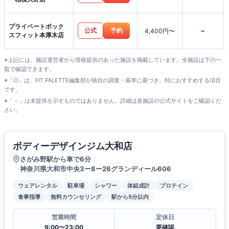
プライベートボック
-
公式
予約
4,400円〜
スフィット本厚木店
※上記には、施設運営者から情報提供のあった施設を掲載しています。全施設は下の一
覧で確認できます。
※「○」は、FIT PALETTE編集部が独自の調査・基準に基づき、特におすすめする項目
です。
※「－」は未提供を示すものではありません。詳細は各施設の公式サイトをご確認くだ
さい。
ボディーデザインジム大和店
さがみ野駅から車で6分
神奈川県大和市中央3ー8ー26グランディール606
ウェアレンタル
駐車場
シャワー
体組成計
プロテイン
食事指導
無料カウンセリング
駅から5分以内
営業時間
定休日
9:00〜23:00
要確認