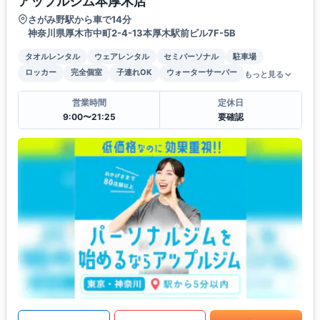
アップルジム本厚木店
さがみ野駅から車で14分
神奈川県厚木市中町2-4-13本厚木駅前ビル7F-5B
タオルレンタル
ウェアレンタル
セミパーソナル
駐車場
ロッカー
完全個室
子連れOK
ウォーターサーバー
もっと見る
営業時間
定休日
9:00〜21:25
要確認