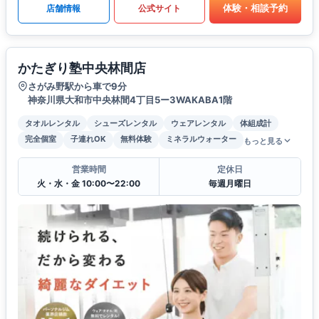
体験・相談予約
店舗情報
公式サイト
かたぎり塾中央林間店
さがみ野駅から車で9分
神奈川県大和市中央林間4丁目5ー3WAKABA1階
タオルレンタル
シューズレンタル
ウェアレンタル
体組成計
完全個室
子連れOK
無料体験
ミネラルウォーター
もっと見る
営業時間
定休日
火・水・金 10:00〜22:00
毎週月曜日