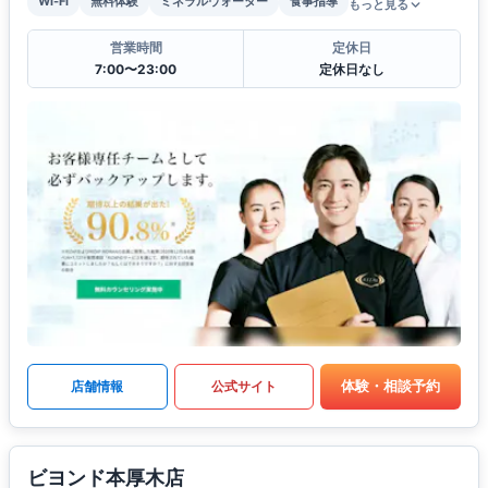
Wi-Fi
無料体験
ミネラルウォーター
食事指導
もっと見る
営業時間
定休日
7:00〜23:00
定休日なし
体験・相談予約
店舗情報
公式サイト
ビヨンド本厚木店