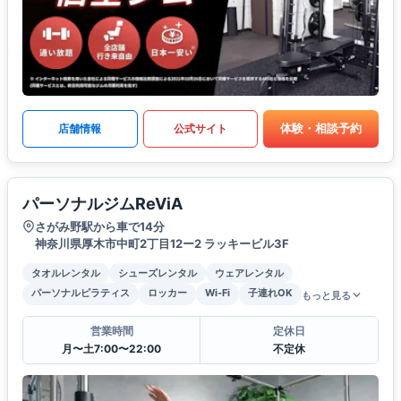
体験・相談予約
店舗情報
公式サイト
パーソナルジムReViA
さがみ野駅から車で14分
神奈川県厚木市中町2丁目12ー2 ラッキービル3F
タオルレンタル
シューズレンタル
ウェアレンタル
パーソナルピラティス
ロッカー
Wi-Fi
子連れOK
もっと見る
営業時間
定休日
月〜土7:00〜22:00
不定休