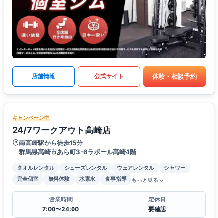
体験・相談予約
店舗情報
公式サイト
キャンペーン中
24/7ワークアウト高崎店
南高崎駅から徒歩15分
群馬県高崎市あら町3-6ラポール高崎4階
タオルレンタル
シューズレンタル
ウェアレンタル
シャワー
完全個室
無料体験
水素水
食事指導
もっと見る
営業時間
定休日
7:00〜24:00
要確認