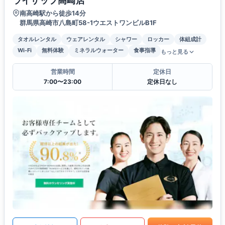
ライザップ高崎店
南高崎駅から徒歩14分
群馬県高崎市八島町58-1ウエストワンビルB1F
タオルレンタル
ウェアレンタル
シャワー
ロッカー
体組成計
Wi-Fi
無料体験
ミネラルウォーター
食事指導
もっと見る
営業時間
定休日
7:00〜23:00
定休日なし