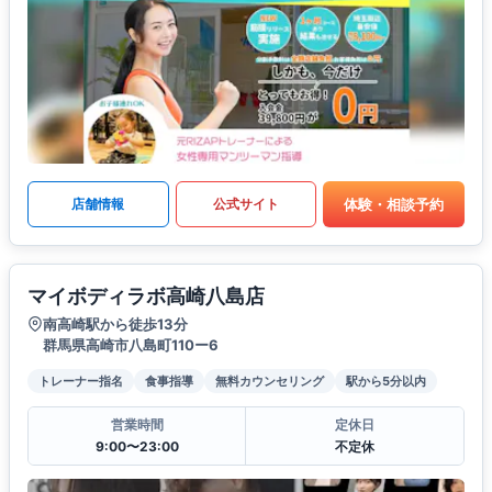
体験・相談予約
店舗情報
公式サイト
マイボディラボ高崎八島店
南高崎駅から徒歩13分
群馬県高崎市八島町110ー6
トレーナー指名
食事指導
無料カウンセリング
駅から5分以内
営業時間
定休日
9:00〜23:00
不定休