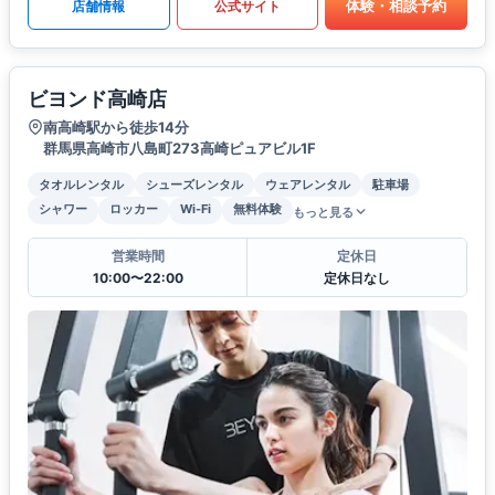
体験・相談予約
店舗情報
公式サイト
ビヨンド高崎店
南高崎駅から徒歩14分
群馬県高崎市八島町273高崎ピュアビル1F
タオルレンタル
シューズレンタル
ウェアレンタル
駐車場
シャワー
ロッカー
Wi-Fi
無料体験
もっと見る
営業時間
定休日
10:00〜22:00
定休日なし