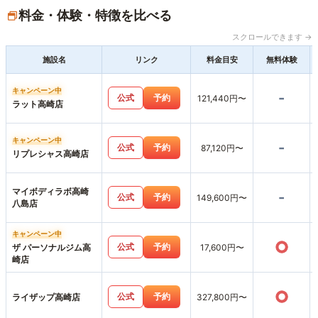
料金・体験・特徴を比べる
スクロールできます →
施設名
リンク
料金目安
無料体験
キャンペーン中
-
公式
予約
121,440円〜
ラット高崎店
キャンペーン中
-
公式
予約
87,120円〜
リプレシャス高崎店
マイボディラボ高崎
-
公式
予約
149,600円〜
八島店
キャンペーン中
○
公式
予約
ザ パーソナルジム高
17,600円〜
崎店
○
公式
予約
ライザップ高崎店
327,800円〜