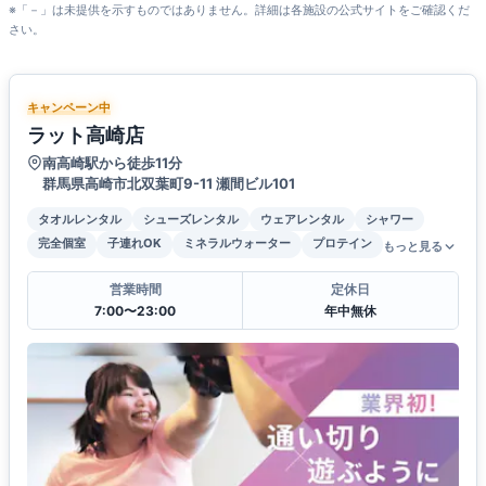
※「－」は未提供を示すものではありません。詳細は各施設の公式サイトをご確認くだ
さい。
キャンペーン中
ラット高崎店
南高崎駅から徒歩11分
群馬県高崎市北双葉町9-11 瀬間ビル101
タオルレンタル
シューズレンタル
ウェアレンタル
シャワー
完全個室
子連れOK
ミネラルウォーター
プロテイン
もっと見る
営業時間
定休日
7:00〜23:00
年中無休