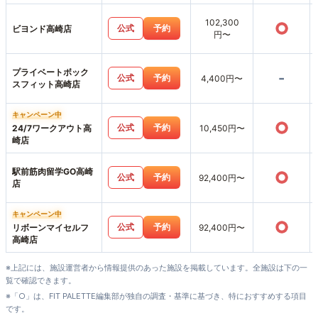
102,300
○
公式
予約
ビヨンド高崎店
円〜
プライベートボック
-
公式
予約
4,400円〜
スフィット高崎店
キャンペーン中
○
公式
予約
24/7ワークアウト高
10,450円〜
崎店
駅前筋肉留学GO高崎
○
公式
予約
92,400円〜
店
キャンペーン中
○
公式
予約
リボーンマイセルフ
92,400円〜
高崎店
※上記には、施設運営者から情報提供のあった施設を掲載しています。全施設は下の一
覧で確認できます。
※「○」は、FIT PALETTE編集部が独自の調査・基準に基づき、特におすすめする項目
です。