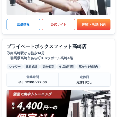
体験・相談予約
店舗情報
公式サイト
プライベートボックスフィット高崎店
南高崎駅から徒歩14分
群馬県高崎市あら町3-6ラポール高崎4階
シャワー
体組成計
完全個室
他店舗利用
駅から5分以内
営業時間
定休日
平日 12:00〜22:00
定休日なし