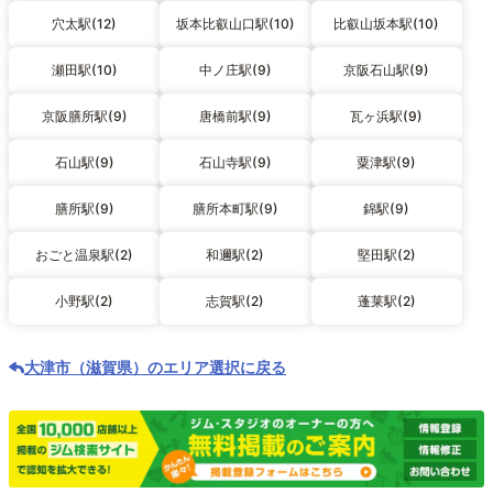
穴太駅(12)
坂本比叡山口駅(10)
比叡山坂本駅(10)
瀬田駅(10)
中ノ庄駅(9)
京阪石山駅(9)
京阪膳所駅(9)
唐橋前駅(9)
瓦ヶ浜駅(9)
石山駅(9)
石山寺駅(9)
粟津駅(9)
膳所駅(9)
膳所本町駅(9)
錦駅(9)
おごと温泉駅(2)
和邇駅(2)
堅田駅(2)
小野駅(2)
志賀駅(2)
蓬莱駅(2)
大津市（滋賀県）のエリア選択に戻る