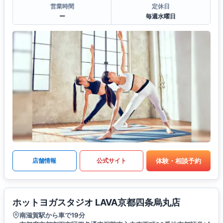
営業時間
定休日
ー
毎週水曜日
体験・相談予約
店舗情報
公式サイト
ホットヨガスタジオ LAVA京都四条烏丸店
南滋賀駅から車で19分