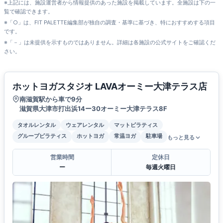
※上記には、施設運営者から情報提供のあった施設を掲載しています。全施設は下の一
覧で確認できます。
※「○」は、FIT PALETTE編集部が独自の調査・基準に基づき、特におすすめする項目
です。
※「－」は未提供を示すものではありません。詳細は各施設の公式サイトをご確認くだ
さい。
ホットヨガスタジオ LAVAオーミー大津テラス店
南滋賀駅から車で9分
滋賀県大津市打出浜14ー30オーミー大津テラス8F
タオルレンタル
ウェアレンタル
マットピラティス
グループピラティス
ホットヨガ
常温ヨガ
駐車場
もっと見る
営業時間
定休日
ー
毎週火曜日