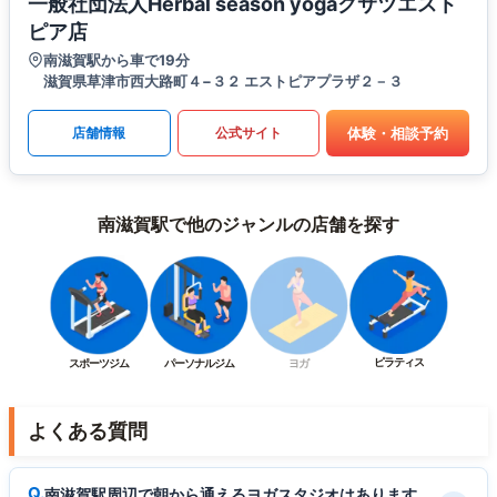
一般社団法人Herbal season yogaクサツエスト
ピア店
南滋賀駅から車で19分
滋賀県草津市西大路町４−３２ エストピアプラザ２－３
体験・相談予約
店舗情報
公式サイト
南滋賀駅で他のジャンルの店舗を探す
ピラティス
スポーツジム
パーソナルジム
ヨガ
よくある質問
南滋賀駅周辺で朝から通えるヨガスタジオはあります