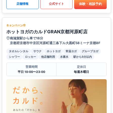
体験・相談予約
店舗情報
公式サイト
キャンペーン中
ホットヨガのカルドGRAN京都河原町店
南滋賀駅から車で18分
京都府京都市中京区河原町通三条下ル大黒町58ミーナ京都8F
タオルレンタル
サウナ
ホットヨガ
常温ヨガ
グループヨガ
シャワー
ロッカー
他店舗利用
水素水
駅から5分以内
営業時間
定休日
平日 10:00〜23:00
毎週木曜日