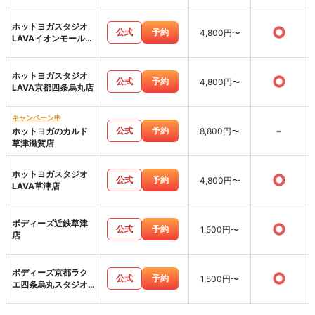
町店
ホットヨガスタジオ
○
公式
予約
4,800円〜
LAVAイオンモール北
大路店
ホットヨガスタジオ
○
公式
予約
4,800円〜
LAVA京都四条烏丸店
キャンペーン中
-
公式
予約
ホットヨガのカルド
8,800円〜
草津滋賀店
ホットヨガスタジオ
○
公式
予約
4,800円〜
LAVA草津店
ボディーズ近鉄草津
○
公式
予約
1,500円〜
店
ボディーズ京都ラク
○
公式
予約
1,500円〜
エ四条烏丸スタジオ
店