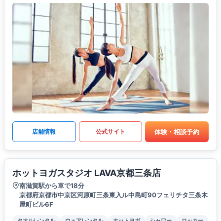
体験・相談予約
店舗情報
公式サイト
ホットヨガスタジオ LAVA京都三条店
南滋賀駅から車で18分
京都府京都市中京区河原町三条東入ル中島町90フェリチタ三条木
屋町ビル6F
タオルレンタル
ウェアレンタル
ホットヨガ
シャワー
ロッカー