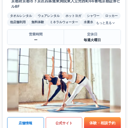
京都府京都市下京区四条通東洞院東入立売西町66番地京都証券ビ
ル8F
タオルレンタル
ウェアレンタル
ホットヨガ
シャワー
ロッカー
他店舗利用
無料体験
ミネラルウォーター
水素水
もっと見る
営業時間
定休日
ー
毎週火曜日
体験・相談予約
店舗情報
公式サイト