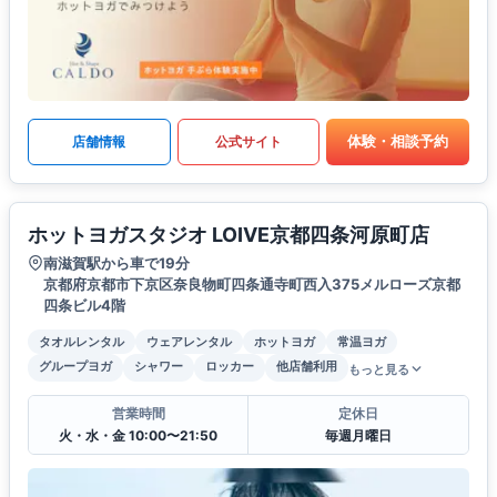
体験・相談予約
店舗情報
公式サイト
ホットヨガスタジオ LOIVE京都四条河原町店
南滋賀駅から車で19分
京都府京都市下京区奈良物町四条通寺町西入375メルローズ京都
四条ビル4階
タオルレンタル
ウェアレンタル
ホットヨガ
常温ヨガ
グループヨガ
シャワー
ロッカー
他店舗利用
もっと見る
営業時間
定休日
火・水・金 10:00〜21:50
毎週月曜日