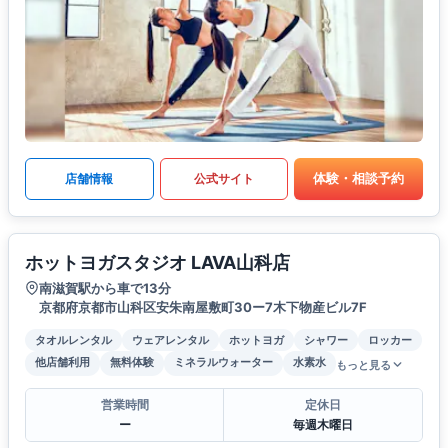
体験・相談予約
店舗情報
公式サイト
ホットヨガスタジオ LAVA山科店
南滋賀駅から車で13分
京都府京都市山科区安朱南屋敷町30ー7木下物産ビル7F
タオルレンタル
ウェアレンタル
ホットヨガ
シャワー
ロッカー
他店舗利用
無料体験
ミネラルウォーター
水素水
もっと見る
営業時間
定休日
ー
毎週木曜日