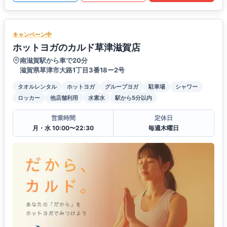
キャンペーン中
ホットヨガのカルド草津滋賀店
南滋賀駅から車で20分
滋賀県草津市大路1丁目3番18ー2号
タオルレンタル
ホットヨガ
グループヨガ
駐車場
シャワー
ロッカー
他店舗利用
水素水
駅から5分以内
営業時間
定休日
月・水 10:00〜22:30
毎週木曜日