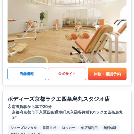
体験・相談予約
店舗情報
公式サイト
ボディーズ京都ラクエ四条烏丸スタジオ店
南滋賀駅から車で20分
京都府京都市下京区四条通室町東入函谷鉾町101ラクエ四条烏丸
3F
シューズレンタル
常温ヨガ
ロッカー
他店舗利用
無料体験