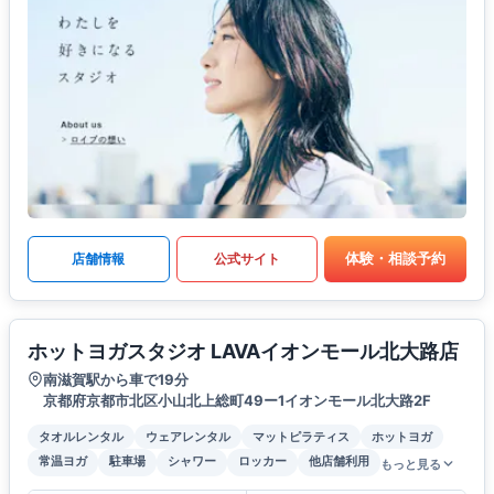
体験・相談予約
店舗情報
公式サイト
ホットヨガスタジオ LAVAイオンモール北大路店
南滋賀駅から車で19分
京都府京都市北区小山北上総町49ー1イオンモール北大路2F
タオルレンタル
ウェアレンタル
マットピラティス
ホットヨガ
常温ヨガ
駐車場
シャワー
ロッカー
他店舗利用
もっと見る