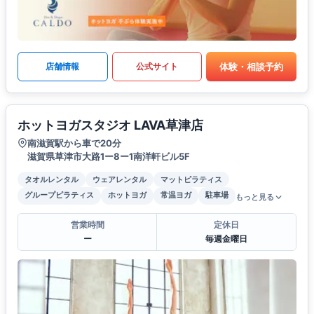
体験・相談予約
店舗情報
公式サイト
ホットヨガスタジオ LAVA草津店
南滋賀駅から車で20分
滋賀県草津市大路1ー8ー1南洋軒ビル5F
タオルレンタル
ウェアレンタル
マットピラティス
グループピラティス
ホットヨガ
常温ヨガ
駐車場
もっと見る
営業時間
定休日
ー
毎週金曜日