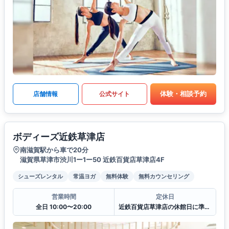
体験・相談予約
店舗情報
公式サイト
ボディーズ近鉄草津店
南滋賀駅から車で20分
滋賀県草津市渋川1ー1ー50 近鉄百貨店草津店4F
シューズレンタル
常温ヨガ
無料体験
無料カウンセリング
営業時間
定休日
全日 10:00〜20:00
近鉄百貨店草津店の休館日に準ずる