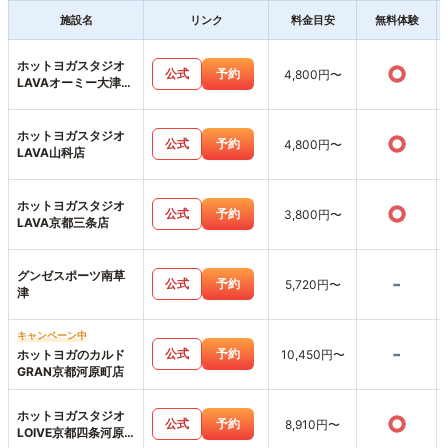
施設名
リンク
料金目安
無料体験
ホットヨガスタジオ
○
公式
予約
4,800円〜
LAVAオーミー大津テ
ラス店
ホットヨガスタジオ
○
公式
予約
4,800円〜
LAVA山科店
ホットヨガスタジオ
○
公式
予約
3,800円〜
LAVA京都三条店
グンゼスポーツ南草
-
公式
予約
5,720円〜
津
キャンペーン中
-
公式
予約
ホットヨガのカルド
10,450円〜
GRAN京都河原町店
ホットヨガスタジオ
○
公式
予約
8,910円〜
LOIVE京都四条河原