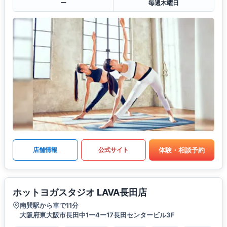
ー
毎週木曜日
体験・相談予約
店舗情報
公式サイト
ホットヨガスタジオ LAVA長田店
南巽駅から車で11分
大阪府東大阪市長田中1ー4ー17長田センタービル3F