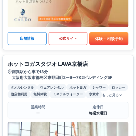
体験・相談予約
店舗情報
公式サイト
ホットヨガスタジオ LAVA京橋店
南巽駅から車で13分
大阪府大阪市都島区東野田町2ー9ー7K2ビルディング5F
タオルレンタル
ウェアレンタル
ホットヨガ
シャワー
ロッカー
他店舗利用
無料体験
ミネラルウォーター
水素水
もっと見る
営業時間
定休日
ー
毎週水曜日