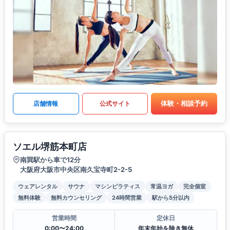
体験・相談予約
店舗情報
公式サイト
ソエル堺筋本町店
南巽駅から車で12分
大阪府大阪市中央区南久宝寺町2-2-5
ウェアレンタル
サウナ
マシンピラティス
常温ヨガ
完全個室
無料体験
無料カウンセリング
24時間営業
駅から5分以内
営業時間
定休日
0:00〜24:00
年末年始を除き無休