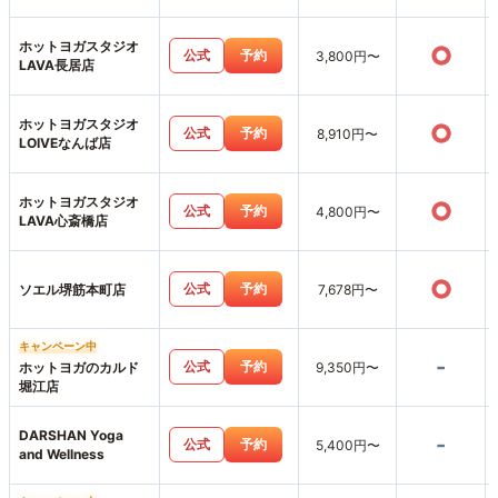
ホットヨガスタジオ
○
公式
予約
3,800円〜
LAVA長居店
ホットヨガスタジオ
○
公式
予約
8,910円〜
LOIVEなんば店
ホットヨガスタジオ
○
公式
予約
4,800円〜
LAVA心斎橋店
○
公式
予約
ソエル堺筋本町店
7,678円〜
キャンペーン中
-
公式
予約
ホットヨガのカルド
9,350円〜
堀江店
DARSHAN Yoga
-
公式
予約
5,400円〜
and Wellness