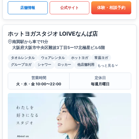
体験・相談予約
店舗情報
公式サイト
ホットヨガスタジオ LOIVEなんば店
南巽駅から車で11分
大阪府大阪市中央区難波3丁目5ー17北極星ビル5階
タオルレンタル
ウェアレンタル
ホットヨガ
常温ヨガ
グループヨガ
シャワー
ロッカー
他店舗利用
もっと見る
営業時間
定休日
火・水・金 10:00〜22:00
毎週月曜日