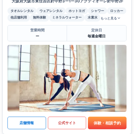
大阪府大阪市東住吉区針中野3ー1ー30アクティオーレ針中野2F
タオルレンタル
ウェアレンタル
ホットヨガ
シャワー
ロッカー
他店舗利用
無料体験
ミネラルウォーター
水素水
もっと見る
営業時間
定休日
ー
毎週金曜日
体験・相談予約
店舗情報
公式サイト