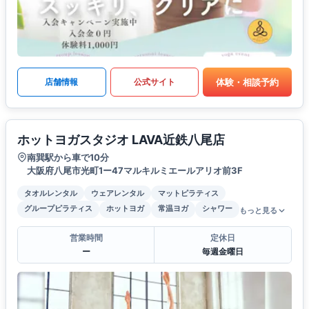
体験・相談予約
店舗情報
公式サイト
ホットヨガスタジオ LAVA近鉄八尾店
南巽駅から車で10分
大阪府八尾市光町1ー47マルキルミエールアリオ前3F
タオルレンタル
ウェアレンタル
マットピラティス
グループピラティス
ホットヨガ
常温ヨガ
シャワー
もっと見る
営業時間
定休日
ー
毎週金曜日