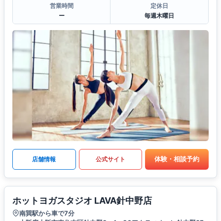
営業時間
定休日
ー
毎週木曜日
体験・相談予約
店舗情報
公式サイト
ホットヨガスタジオ LAVA針中野店
南巽駅から車で7分