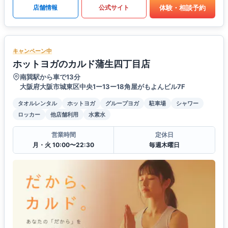
体験・相談予約
店舗情報
公式サイト
キャンペーン中
ホットヨガのカルド蒲生四丁目店
南巽駅から車で13分
大阪府大阪市城東区中央1ー13ー18角屋がもよんビル7F
タオルレンタル
ホットヨガ
グループヨガ
駐車場
シャワー
ロッカー
他店舗利用
水素水
営業時間
定休日
月・火 10:00〜22:30
毎週木曜日