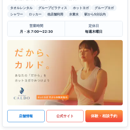
タオルレンタル
グループピラティス
ホットヨガ
グループヨガ
シャワー
ロッカー
他店舗利用
水素水
駅から5分以内
営業時間
定休日
月・水 7:00〜22:30
毎週木曜日
体験・相談予約
店舗情報
公式サイト