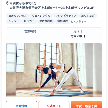
南巽駅から車で8分
大阪府大阪市天王寺区上本町6ー6ー23上本町サウスビル3F
タオルレンタル
ウェアレンタル
マシンピラティス
ホットヨガ
シャワー
ロッカー
他店舗利用
無料体験
もっと見る
営業時間
定休日
ー
毎週火曜日
体験・相談予約
店舗情報
公式サイト