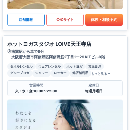
体験・相談予約
店舗情報
公式サイト
ホットヨガスタジオ LOIVE天王寺店
南巽駅から車で8分
大阪府大阪市阿倍野区阿倍野筋2丁目1ー29AITビル9階
タオルレンタル
ウェアレンタル
ホットヨガ
常温ヨガ
グループヨガ
シャワー
ロッカー
他店舗利用
もっと見る
営業時間
定休日
火・水・金 10:00〜22:00
毎週月曜日