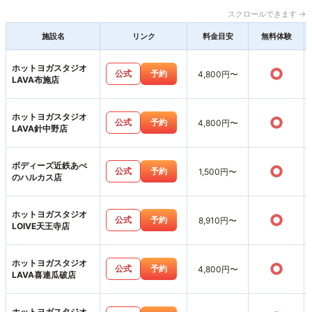
スクロールできます →
施設名
リンク
料金目安
無料体験
ホットヨガスタジオ
○
公式
予約
4,800円〜
LAVA布施店
ホットヨガスタジオ
○
公式
予約
4,800円〜
LAVA針中野店
ボディーズ近鉄あべ
○
公式
予約
1,500円〜
のハルカス店
ホットヨガスタジオ
○
公式
予約
8,910円〜
LOIVE天王寺店
ホットヨガスタジオ
○
公式
予約
4,800円〜
LAVA喜連瓜破店
ホットヨガスタジオ