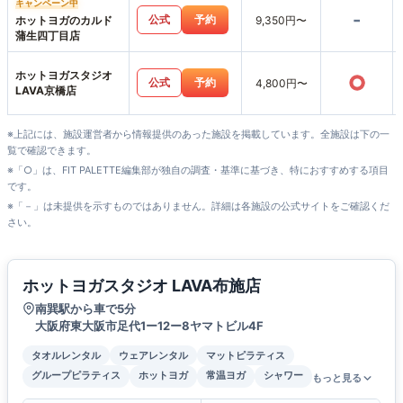
キャンペーン中
-
公式
予約
ホットヨガのカルド
9,350円〜
蒲生四丁目店
ホットヨガスタジオ
○
公式
予約
4,800円〜
LAVA京橋店
※上記には、施設運営者から情報提供のあった施設を掲載しています。全施設は下の一
覧で確認できます。
※「○」は、FIT PALETTE編集部が独自の調査・基準に基づき、特におすすめする項目
です。
※「－」は未提供を示すものではありません。詳細は各施設の公式サイトをご確認くだ
さい。
ホットヨガスタジオ LAVA布施店
南巽駅から車で5分
大阪府東大阪市足代1ー12ー8ヤマトビル4F
タオルレンタル
ウェアレンタル
マットピラティス
グループピラティス
ホットヨガ
常温ヨガ
シャワー
もっと見る