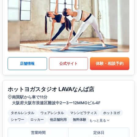
体験・相談予約
店舗情報
公式サイト
ホットヨガスタジオ LAVAなんば店
南巽駅から車で11分
大阪府大阪市浪速区難波中2ー3ー12MMOビル4F
タオルレンタル
ウェアレンタル
マシンピラティス
ホットヨガ
シャワー
ロッカー
他店舗利用
無料体験
もっと見る
営業時間
定休日