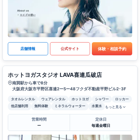
体験・相談予約
店舗情報
公式サイト
ホットヨガスタジオ LAVA喜連瓜破店
南巽駅から車で8分
大阪府大阪市平野区喜連2ー5ー48フクダ不動産平野ビル2･3F
タオルレンタル
ウェアレンタル
ホットヨガ
シャワー
ロッカー
他店舗利用
無料体験
ミネラルウォーター
水素水
もっと見る
営業時間
定休日
ー
毎週金曜日