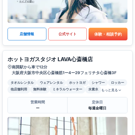
体験・相談予約
店舗情報
公式サイト
ホットヨガスタジオ LAVA心斎橋店
南巽駅から車で12分
大阪府大阪市中央区心斎橋筋1ー4ー29フェリチタ心斎橋3F
タオルレンタル
ウェアレンタル
ホットヨガ
シャワー
ロッカー
他店舗利用
無料体験
ミネラルウォーター
水素水
もっと見る
営業時間
定休日
ー
毎週金曜日