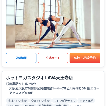
体験・相談予約
店舗情報
公式サイト
ホットヨガスタジオ LAVA天王寺店
南巽駅から車で8分
大阪府大阪市阿倍野区阿倍野筋1ー4ー7Gビル阿倍野01( 旧エコー
アクロスビル)9F
タオルレンタル
ウェアレンタル
マシンピラティス
ホットヨガ
シャワー
ロッカー
他店舗利用
無料体験