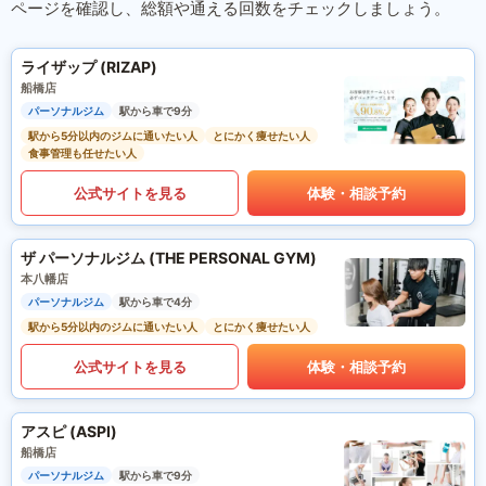
ページを確認し、総額や通える回数をチェックしましょう。
ライザップ (RIZAP)
船橋店
パーソナルジム
駅から車で9分
駅から5分以内のジムに通いたい人
とにかく痩せたい人
食事管理も任せたい人
公式サイトを見る
体験・相談予約
ザ パーソナルジム (THE PERSONAL GYM)
本八幡店
パーソナルジム
駅から車で4分
駅から5分以内のジムに通いたい人
とにかく痩せたい人
公式サイトを見る
体験・相談予約
アスピ (ASPI)
船橋店
パーソナルジム
駅から車で9分