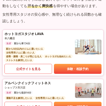
動をしなくても
汗をかく爽快感
を得やすい場合があります。
女性専用スタジオの安心感や、無理なく続けられる回数かも確
認しましょう。
ホットヨガスタジオ LAVA
本八幡店
ヨガ
駅から車で4分
駅から5分以内のジムに通いたい人
女性専用ジムに通いたい人
姿勢・腰痛・肩こりが気になる人
ホットヨガを始めたい人
ストレスを解消したい人
公式サイトを見る
体験・相談予約
アルペンクイックフィットネス
ショップス市川店
ヨガ
駅から徒歩14分
運動不足を解消したい人
女性専用ジムに通いたい人