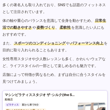
多くの著名人も取り入れており、SNSでも話題のフィットネス
として注目されています。
体の軸や重心のバランスを意識して全身を動かすため、
日常生
活での動きやすさ
や
姿勢づくり
、
柔軟性
を意識したい人にも
おすすめです。
また、
スポーツのコンディショニング
や
パフォーマンス向上
を
目的に取り入れられることもあります。
女性専用スタジオや少人数レッスンも多く、かわいいウェアな
ど、ライフスタイルの一部として楽しめるのも魅力です。
店舗によって特徴が異なるため、まずは自分に合うスタイルを
見つけてみましょう。
マシンピラティススタジオ ザ･シルク(the SILK)
船橋店
ピラティス
駅から車で9分