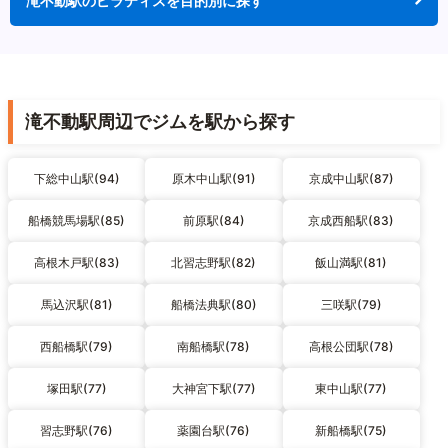
滝不動駅のピラティスを目的別に探す
滝不動駅周辺でジムを駅から探す
下総中山駅(94)
原木中山駅(91)
京成中山駅(87)
船橋競馬場駅(85)
前原駅(84)
京成西船駅(83)
高根木戸駅(83)
北習志野駅(82)
飯山満駅(81)
馬込沢駅(81)
船橋法典駅(80)
三咲駅(79)
西船橋駅(79)
南船橋駅(78)
高根公団駅(78)
塚田駅(77)
大神宮下駅(77)
東中山駅(77)
習志野駅(76)
薬園台駅(76)
新船橋駅(75)