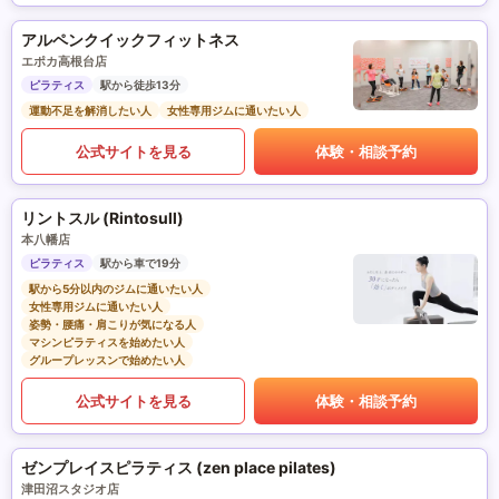
アルペンクイックフィットネス
エポカ高根台店
ピラティス
駅から徒歩13分
運動不足を解消したい人
女性専用ジムに通いたい人
公式サイトを見る
体験・相談予約
リントスル (Rintosull)
本八幡店
ピラティス
駅から車で19分
駅から5分以内のジムに通いたい人
女性専用ジムに通いたい人
姿勢・腰痛・肩こりが気になる人
マシンピラティスを始めたい人
グループレッスンで始めたい人
公式サイトを見る
体験・相談予約
ゼンプレイスピラティス (zen place pilates)
津田沼スタジオ店