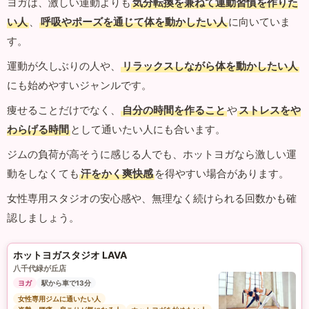
ヨガは、激しい運動よりも
気分転換を兼ねて運動習慣を作りた
い人
、
呼吸やポーズを通じて体を動かしたい人
に向いていま
す。
運動が久しぶりの人や、
リラックスしながら体を動かしたい人
にも始めやすいジャンルです。
痩せることだけでなく、
自分の時間を作ること
や
ストレスをや
わらげる時間
として通いたい人にも合います。
ジムの負荷が高そうに感じる人でも、ホットヨガなら激しい運
動をしなくても
汗をかく爽快感
を得やすい場合があります。
女性専用スタジオの安心感や、無理なく続けられる回数かも確
認しましょう。
ホットヨガスタジオ LAVA
八千代緑が丘店
ヨガ
駅から車で13分
女性専用ジムに通いたい人