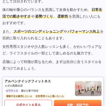
として注目されています。
体の軸や重心のバランスを意識して全身を動かすため、
日常生
活での動きやすさ
や
姿勢づくり
、
柔軟性
を意識したい人にも
おすすめです。
また、
スポーツのコンディショニング
や
パフォーマンス向上
を
目的に取り入れられることもあります。
女性専用スタジオや少人数レッスンも多く、かわいいウェアな
ど、ライフスタイルの一部として楽しめるのも魅力です。
店舗によって特徴が異なるため、まずは自分に合うスタイルを
見つけてみましょう。
アルペンクイックフィットネス
エポカ高根台店
ピラティス
駅から車で16分
運動不足を解消したい人
女性専用ジムに通いたい人
公式サイトを見る
体験・相談予約