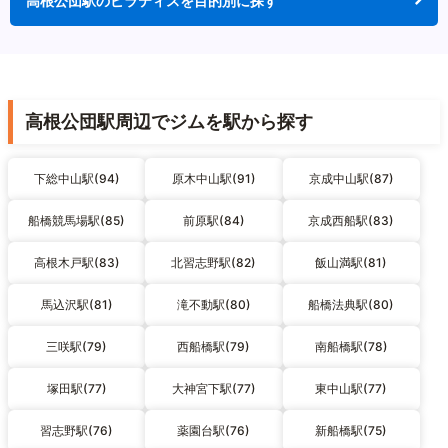
高根公団駅のピラティスを目的別に探す
高根公団駅周辺でジムを駅から探す
下総中山駅(94)
原木中山駅(91)
京成中山駅(87)
船橋競馬場駅(85)
前原駅(84)
京成西船駅(83)
高根木戸駅(83)
北習志野駅(82)
飯山満駅(81)
馬込沢駅(81)
滝不動駅(80)
船橋法典駅(80)
三咲駅(79)
西船橋駅(79)
南船橋駅(78)
塚田駅(77)
大神宮下駅(77)
東中山駅(77)
習志野駅(76)
薬園台駅(76)
新船橋駅(75)