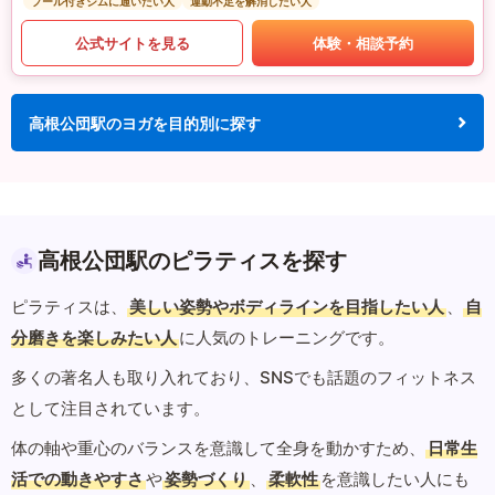
プール付きジムに通いたい人
運動不足を解消したい人
公式サイトを見る
体験・相談予約
高根公団駅のヨガを目的別に探す
高根公団駅のピラティスを探す
ピラティスは、
美しい姿勢やボディラインを目指したい人
、
自
分磨きを楽しみたい人
に人気のトレーニングです。
多くの著名人も取り入れており、SNSでも話題のフィットネス
として注目されています。
体の軸や重心のバランスを意識して全身を動かすため、
日常生
活での動きやすさ
や
姿勢づくり
、
柔軟性
を意識したい人にも