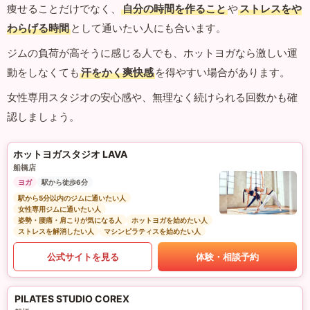
痩せることだけでなく、
自分の時間を作ること
や
ストレスをや
わらげる時間
として通いたい人にも合います。
ジムの負荷が高そうに感じる人でも、ホットヨガなら激しい運
動をしなくても
汗をかく爽快感
を得やすい場合があります。
女性専用スタジオの安心感や、無理なく続けられる回数かも確
認しましょう。
ホットヨガスタジオ LAVA
船橋店
ヨガ
駅から徒歩6分
駅から5分以内のジムに通いたい人
女性専用ジムに通いたい人
姿勢・腰痛・肩こりが気になる人
ホットヨガを始めたい人
ストレスを解消したい人
マシンピラティスを始めたい人
公式サイトを見る
体験・相談予約
PILATES STUDIO COREX