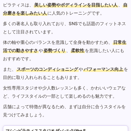
ピラティスは、
美しい姿勢やボディラインを目指したい人
、
自
分磨きを楽しみたい人
に人気のトレーニングです。
多くの著名人も取り入れており、SNSでも話題のフィットネス
として注目されています。
体の軸や重心のバランスを意識して全身を動かすため、
日常生
活での動きやすさ
や
姿勢づくり
、
柔軟性
を意識したい人にも
おすすめです。
また、
スポーツのコンディショニング
や
パフォーマンス向上
を
目的に取り入れられることもあります。
女性専用スタジオや少人数レッスンも多く、かわいいウェアな
ど、ライフスタイルの一部として楽しめるのも魅力です。
店舗によって特徴が異なるため、まずは自分に合うスタイルを
見つけてみましょう。
マシンピラティススタジオ ザ･シルク(the SILK)