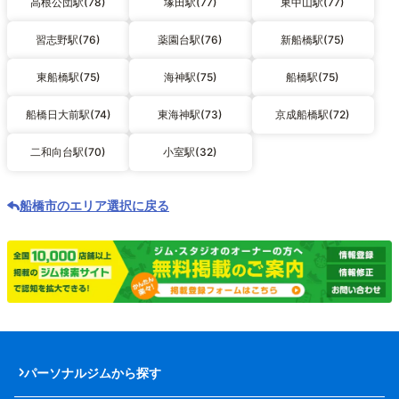
高根公団駅(78)
塚田駅(77)
東中山駅(77)
習志野駅(76)
薬園台駅(76)
新船橋駅(75)
東船橋駅(75)
海神駅(75)
船橋駅(75)
船橋日大前駅(74)
東海神駅(73)
京成船橋駅(72)
二和向台駅(70)
小室駅(32)
船橋市のエリア選択に戻る
パーソナルジムから探す