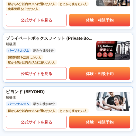
駅から5分以内のジムに通いたい人
とにかく痩せたい人
食事管理も任せたい人
公式サイトを見る
体験・相談予約
プライベートボックスフィット (Private Box Fit)
船橋店
パーソナルジム
駅から徒歩9分
隙間時間を活用したい人
駅から5分以内のジムに通いたい人
公式サイトを見る
体験・相談予約
ビヨンド (BEYOND)
船橋店
パーソナルジム
駅から徒歩12分
駅から5分以内のジムに通いたい人
とにかく痩せたい人
公式サイトを見る
体験・相談予約