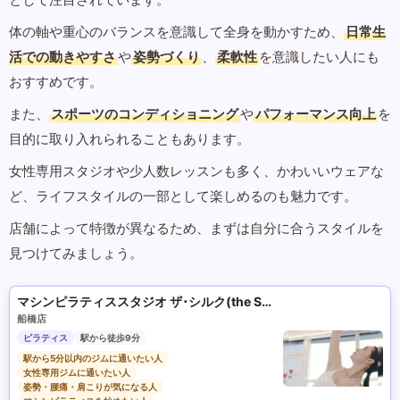
体の軸や重心のバランスを意識して全身を動かすため、
日常生
活での動きやすさ
や
姿勢づくり
、
柔軟性
を意識したい人にも
おすすめです。
また、
スポーツのコンディショニング
や
パフォーマンス向上
を
目的に取り入れられることもあります。
女性専用スタジオや少人数レッスンも多く、かわいいウェアな
ど、ライフスタイルの一部として楽しめるのも魅力です。
店舗によって特徴が異なるため、まずは自分に合うスタイルを
見つけてみましょう。
マシンピラティススタジオ ザ･シルク(the SILK)
船橋店
ピラティス
駅から徒歩9分
駅から5分以内のジムに通いたい人
女性専用ジムに通いたい人
姿勢・腰痛・肩こりが気になる人