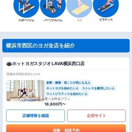
ピラティス
スポーツジム
パーソナルジム
ヨガ
横浜市西区のヨガ全店を紹介
ホットヨガスタジオ LAVA横浜西口店
横浜市西区役所から1m
姿勢・腰痛・肩こりが気になる人
ホットヨガを始めたい人
ストレスを解消したい人
マットピラティスを始めたい人
選べる料金プラン
16,800円〜
店舗情報を確認
公式サイト
体験・相談予約