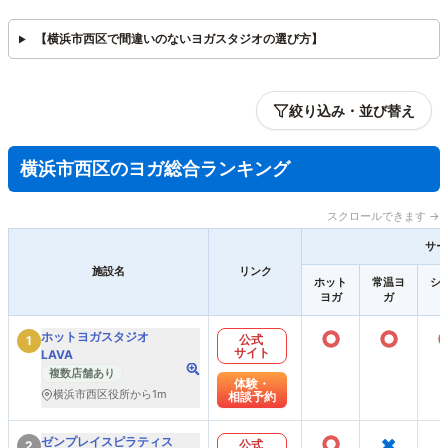
【横浜市西区で間違いのないヨガスタジオの選び方】
絞り込み・並び替え
横浜市西区のヨガ総合ランキング
スクロールできます →
サー
施設名
リンク
ホット
常温ヨ
シ
ヨガ
ガ
○
○
ホットヨガスタジオ
公式
1
サイト
LAVA
複数店舗あり
体験・
横浜市西区役所から1m
相談予約
○
×
ゼンプレイスピラティス
公式
2