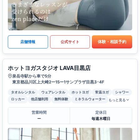
体験・相談予約
店舗情報
公式サイト
ホットヨガスタジオ LAVA目黒店
泉岳寺駅から車で5分
東京都品川区上大崎2ー15ー1サンプラザ目黒3･4F
タオルレンタル
ウェアレンタル
ホットヨガ
常温ヨガ
シャワー
ロッカー
他店舗利用
無料体験
ミネラルウォーター
もっと見る
営業時間
定休日
ー
毎週木曜日