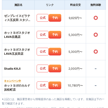
施設名
リンク
料金目安
無料体験
ゼンプレイスピラテ
○
公式
予約
9,625円〜
ィス五反田 スタジオ
店
ホットヨガスタジオ
○
公式
予約
5,300円〜
LAVA目黒店
ホットヨガスタジオ
○
公式
予約
5,300円〜
LAVA五反田店
-
公式
予約
Studio KAJi
2,000円〜
キャンペーン中
-
公式
予約
ホットヨガのカルド
10,780円〜
浜松町店
※上記には、施設運営者から情報提供のあった施設を掲載しています。全施設は下の一
覧で確認できます。