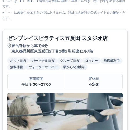
※「○」は、FIT PALETTE編集部が独自の調査・基準に基づき、特におすすめする項目
です。
※「－」は未提供を示すものではありません。詳細は各施設の公式サイトをご確認くだ
さい。
ゼンプレイスピラティス五反田 スタジオ店
泉岳寺駅から車で4分
東京都品川区東五反田2丁目2番2号 松楽ビル7階
ホットヨガ
パーソナルヨガ
グループヨガ
ロッカー
他店舗利用
無料体験
ウォーターサーバー
駅から5分以内
営業時間
定休日
平日 9:30〜21:00
不定休