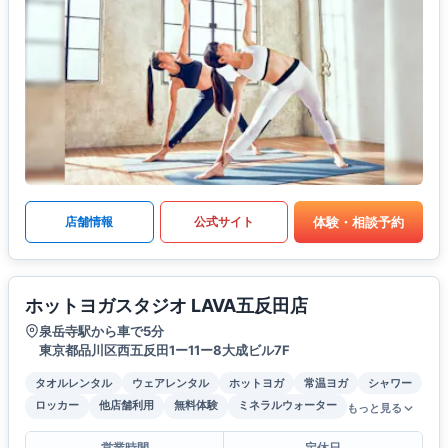
体験・相談予約
店舗情報
公式サイト
ホットヨガスタジオ LAVA五反田店
泉岳寺駅から車で5分
東京都品川区西五反田1ー11ー8大成ビル7F
タオルレンタル
ウェアレンタル
ホットヨガ
常温ヨガ
シャワー
ロッカー
他店舗利用
無料体験
ミネラルウォーター
もっと見る
営業時間
定休日