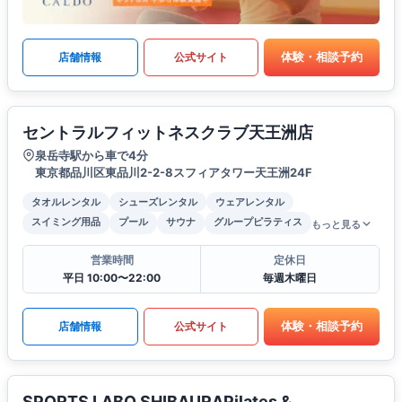
体験・相談予約
店舗情報
公式サイト
セントラルフィットネスクラブ天王洲店
泉岳寺駅から車で4分
東京都品川区東品川2-2-8スフィアタワー天王洲24F
タオルレンタル
シューズレンタル
ウェアレンタル
スイミング用品
プール
サウナ
グループピラティス
もっと見る
営業時間
定休日
平日 10:00〜22:00
毎週木曜日
体験・相談予約
店舗情報
公式サイト
SPORTS LABO SHIBAURAPilates &