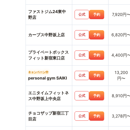
ファストジム24東中
7,920円
公式
予約
野店
カーブス中野坂上店
6,820円
公式
予約
プライベートボックス
4,400円
公式
予約
フィット新宿東口店
13,200
キャンペーン中
公式
予約
personal gym SAIKI
円〜
エニタイムフィットネ
8,910円
公式
予約
ス中野坂上中央店
チョコザップ新宿三丁
3,278円
公式
予約
目店