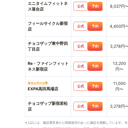
エニタイムフィットネ
8,027円
公式
予約
ス落合店
フィールサイクル新宿
4,400円
公式
予約
店
チョコザップ東中野四
3,278円
公式
予約
丁目店
Re・ファインフィット
13,200
公式
予約
ネス新宿店
円〜
11,000
キャンペーン中
公式
予約
EXPA高田馬場店
円〜
チョコザップ新宿若松
3,278円
公式
予約
店
※上記には、施設運営者から情報提供のあった施設を掲載しています。