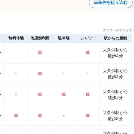
条件を絞り込む
スクロールできます 
無料体験
他店舗利用
駐車場
シャワー
駅からの距離
大久保駅から
〜
-
○
-
○
徒歩4分
大久保駅から
〜
-
○
-
-
徒歩4分
大久保駅から
〜
-
○
○
○
徒歩7分
大久保駅から
〜
○
○
-
○
徒歩8分
大久保駅から