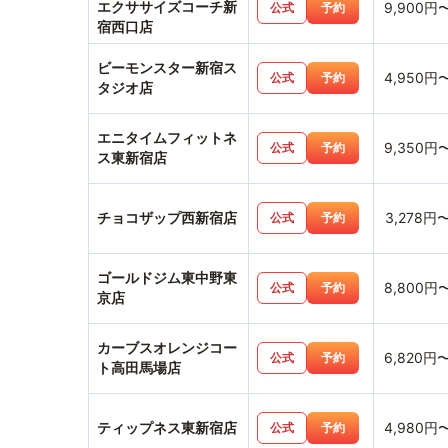
エクササイズコーチ新
9,900円
公式
予約
宿西口店
ビーモンスター新宿ス
4,950円
公式
予約
タジオ店
エニタイムフィットネ
9,350円
公式
予約
ス東新宿店
チョコザップ西新宿店
3,278円
公式
予約
ゴールドジム東中野東
8,800円
公式
予約
京店
カーブスオレンジコー
6,820円
公式
予約
ト高田馬場店
ティップネス東新宿店
4,980円
公式
予約