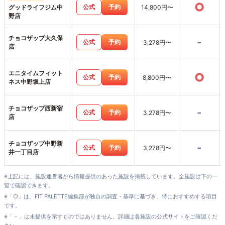
○
公式
予約
グッドライフジム中
14,800円〜
野店
チョコザップ大久保
-
公式
予約
3,278円〜
店
エニタイムフィット
○
公式
予約
8,800円〜
ネス中野坂上店
チョコザップ西新宿
-
公式
予約
3,278円〜
店
チョコザップ中野新
-
公式
予約
3,278円〜
井一丁目店
※上記には、施設運営者から情報提供のあった施設を掲載しています。全施設は下の一
覧で確認できます。
※「○」は、FIT PALETTE編集部が独自の調査・基準に基づき、特におすすめする項目
です。
※「－」は未提供を示すものではありません。詳細は各施設の公式サイトをご確認くだ