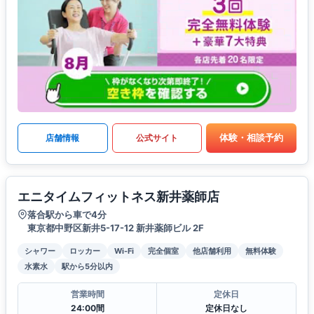
体験・相談予約
店舗情報
公式サイト
エニタイムフィットネス新井薬師店
落合駅から車で4分
東京都中野区新井5-17-12 新井薬師ビル 2F
シャワー
ロッカー
Wi-Fi
完全個室
他店舗利用
無料体験
水素水
駅から5分以内
営業時間
定休日
24:00間
定休日なし