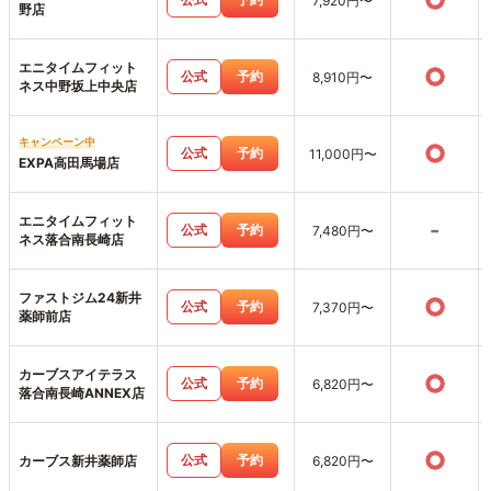
○
7,920円〜
野店
エニタイムフィット
○
公式
予約
8,910円〜
ネス中野坂上中央店
キャンペーン中
○
公式
予約
11,000円〜
EXPA高田馬場店
エニタイムフィット
-
公式
予約
7,480円〜
ネス落合南長崎店
ファストジム24新井
○
公式
予約
7,370円〜
薬師前店
カーブスアイテラス
○
公式
予約
6,820円〜
落合南長崎ANNEX店
○
公式
予約
カーブス新井薬師店
6,820円〜