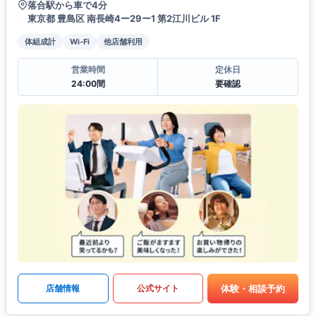
落合駅から車で4分
東京都 豊島区 南長崎4ー29ー1 第2江川ビル 1F
体組成計
Wi-Fi
他店舗利用
営業時間
定休日
24:00間
要確認
体験・相談予約
店舗情報
公式サイト