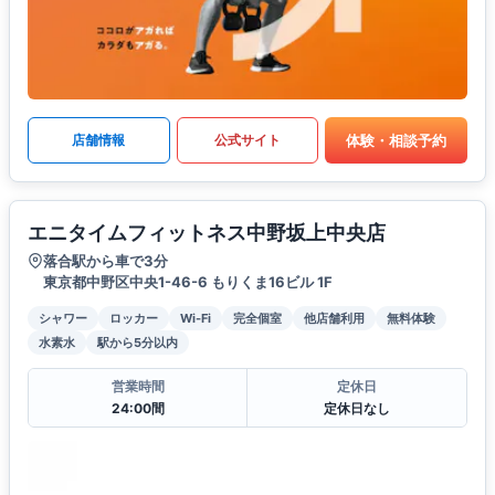
体験・相談予約
店舗情報
公式サイト
エニタイムフィットネス中野坂上中央店
落合駅から車で3分
東京都中野区中央1-46-6 もりくま16ビル 1F
シャワー
ロッカー
Wi-Fi
完全個室
他店舗利用
無料体験
水素水
駅から5分以内
営業時間
定休日
24:00間
定休日なし