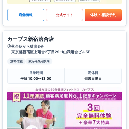
体験・相談予約
店舗情報
公式サイト
カーブス新宿落合店
落合駅から徒歩3分
東京都新宿区上落合2丁目29-1山武落合ビル5F
無料体験
駅から5分以内
営業時間
定休日
平日 10:00〜13:00
毎週日曜日