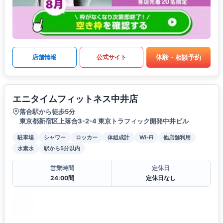
体験・相談予約
店舗情報
公式サイト
エニタイムフィットネス中井店
落合駅から徒歩5分
東京都新宿区上落合3-2-4 東京トラフィック開発中井ビル
駐車場
シャワー
ロッカー
体組成計
Wi-Fi
他店舗利用
水素水
駅から5分以内
営業時間
定休日
24:00間
定休日なし