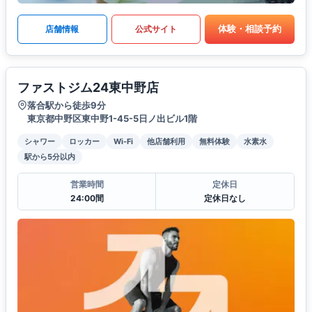
体験・相談予約
店舗情報
公式サイト
ファストジム24東中野店
落合駅から徒歩9分
東京都中野区東中野1-45-5日ノ出ビル1階
シャワー
ロッカー
Wi-Fi
他店舗利用
無料体験
水素水
駅から5分以内
営業時間
定休日
24:00間
定休日なし