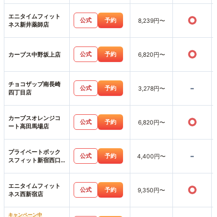
エニタイムフィット
○
公式
予約
8,239円〜
ネス新井薬師店
○
公式
予約
カーブス中野坂上店
6,820円〜
チョコザップ南長崎
-
公式
予約
3,278円〜
四丁目店
カーブスオレンジコ
○
公式
予約
6,820円〜
ート高田馬場店
プライベートボック
-
公式
予約
4,400円〜
スフィット新宿西口
店
エニタイムフィット
○
公式
予約
9,350円〜
ネス西新宿店
キャンペーン中