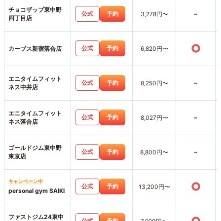
チョコザップ東中野
-
公式
予約
3,278円〜
四丁目店
○
公式
予約
カーブス新宿落合店
6,820円〜
エニタイムフィット
-
公式
予約
8,250円〜
ネス中井店
エニタイムフィット
-
公式
予約
8,027円〜
ネス落合店
ゴールドジム東中野
-
公式
予約
8,800円〜
東京店
キャンペーン中
○
公式
予約
13,200円〜
personal gym SAIKI
ファストジム24東中
公式
予約