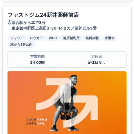
ファストジム24新井薬師前店
落合駅から車で3分
東京都中野区上高田3-39-14タカノ薬師ビル3階
シャワー
ロッカー
Wi-Fi
他店舗利用
無料体験
水素水
駅から5分以内
営業時間
定休日
24:00間
定休日なし