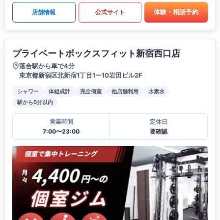
体験・相談予約
店舗情報
公式サイト
プライベートボックスフィット新宿西口店
落合駅から車で4分
東京都新宿区北新宿1丁目1ー10岩田ビル2F
シャワー
体組成計
完全個室
他店舗利用
水素水
駅から5分以内
営業時間
定休日
7:00〜23:00
要確認