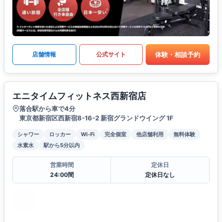
体験・相談予約
店舗情報
公式サイト
エニタイムフィットネス西新宿店
落合駅から車で4分
東京都新宿区西新宿8-16-2 新宿グランドウイング 1F
シャワー
ロッカー
Wi-Fi
完全個室
他店舗利用
無料体験
水素水
駅から5分以内
営業時間
定休日
24:00間
定休日なし