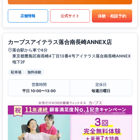
体験・相談予約
店舗情報
公式サイト
カーブスアイテラス落合南長崎ANNEX店
落合駅から車で4分
東京都豊島区南長崎4丁目13番4号アイテラス落合南長崎ANNEX
地下2F
駐車場
無料体験
営業時間
定休日
平日 10:00〜13:00
毎週日曜日