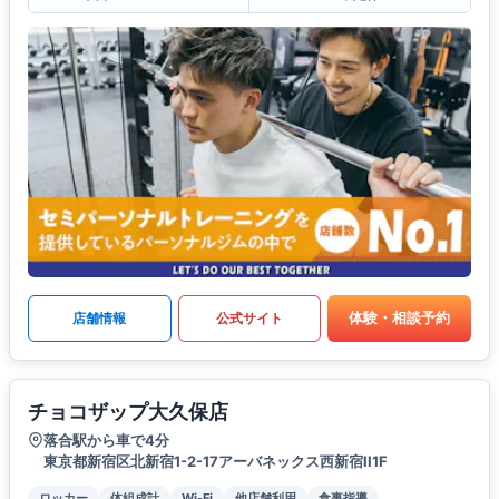
体験・相談予約
店舗情報
公式サイト
チョコザップ大久保店
落合駅から車で4分
東京都新宿区北新宿1-2-17アーバネックス西新宿II1F
ロッカー
体組成計
Wi-Fi
他店舗利用
食事指導