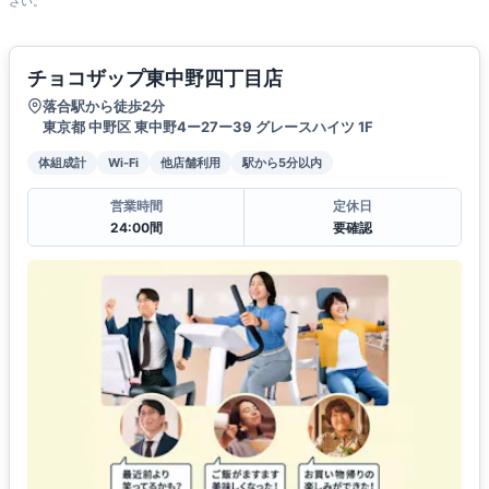
さい。
チョコザップ東中野四丁目店
落合駅から徒歩2分
東京都 中野区 東中野4ー27ー39 グレースハイツ 1F
体組成計
Wi-Fi
他店舗利用
駅から5分以内
営業時間
定休日
24:00間
要確認