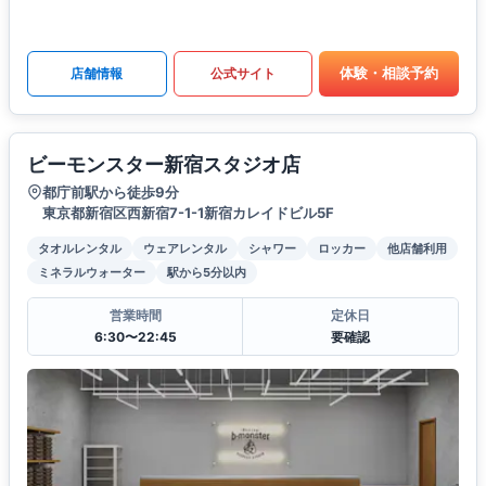
体験・相談予約
店舗情報
公式サイト
ビーモンスター新宿スタジオ店
都庁前駅から徒歩9分
東京都新宿区西新宿7-1-1新宿カレイドビル5F
タオルレンタル
ウェアレンタル
シャワー
ロッカー
他店舗利用
ミネラルウォーター
駅から5分以内
営業時間
定休日
6:30〜22:45
要確認