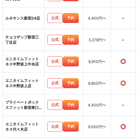
-
公式
予約
ルネサンス新宿24店
4,400円〜
チョコザップ新宿三
-
公式
予約
3,278円〜
丁目店
エニタイムフィット
○
公式
予約
8,910円〜
ネス中野坂上中央店
エニタイムフィット
○
公式
予約
8,800円〜
ネス中野坂上店
プライベートボック
-
公式
予約
4,400円〜
スフィット新宿東口
店
エニタイムフィット
○
公式
予約
9,000円〜
ネス代々木店