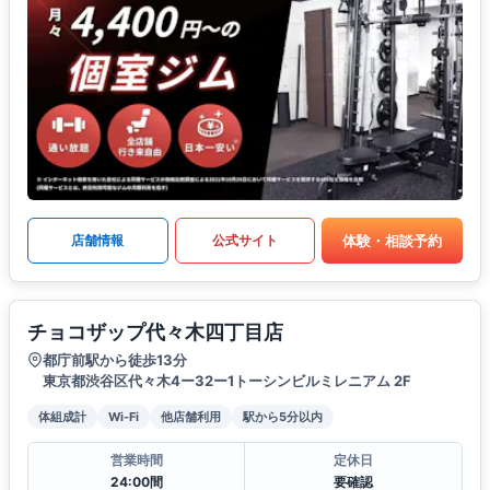
体験・相談予約
店舗情報
公式サイト
チョコザップ代々木四丁目店
都庁前駅から徒歩13分
東京都渋谷区代々木4ー32ー1トーシンビルミレニアム 2F
体組成計
Wi-Fi
他店舗利用
駅から5分以内
営業時間
定休日
24:00間
要確認