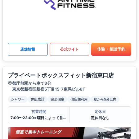
体験・相談予約
店舗情報
公式サイト
プライベートボックスフィット新宿東口店
都庁前駅から車で3分
東京都新宿区新宿5丁目15-7東晃ビル6F
シャワー
体組成計
完全個室
他店舗利用
駅から5分以内
営業時間
定休日
7:00〜23:00※曜日によって営業時間が異なる場合がございます.
定休日なし