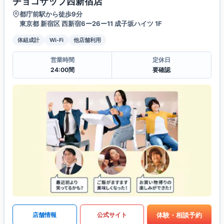
チョコザップ西新宿店
都庁前駅から徒歩9分
東京都 新宿区 西新宿6ー26ー11 成子坂ハイツ 1F
体組成計
Wi-Fi
他店舗利用
営業時間
定休日
24:00間
要確認
体験・相談予約
店舗情報
公式サイト