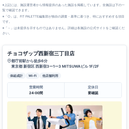
※上記には、施設運営者から情報提供のあった施設を掲載しています。全施設は下の一
覧で確認できます。
※「○」は、FIT PALETTE編集部が独自の調査・基準に基づき、特におすすめする項目
です。
※「－」は未提供を示すものではありません。詳細は各施設の公式サイトをご確認くだ
さい。
チョコザップ西新宿三丁目店
都庁前駅から徒歩6分
東京都 新宿区 西新宿3ー1ー3 MITSUWAビル 1F/2F
体組成計
Wi-Fi
他店舗利用
営業時間
定休日
24:00間
要確認