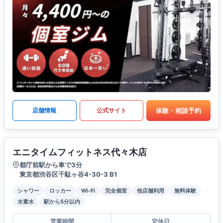
体験・相談予約
店舗情報
公式サイト
エニタイムフィットネス代々木店
都庁前駅から車で3分
東京都渋谷区千駄ヶ谷4-30-3 B1
シャワー
ロッカー
Wi-Fi
完全個室
他店舗利用
無料体験
水素水
駅から5分以内
営業時間
定休日