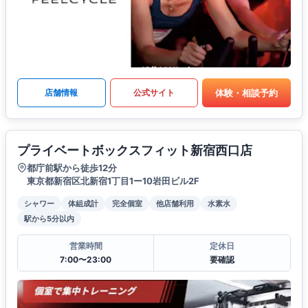
体験・相談予約
店舗情報
公式サイト
プライベートボックスフィット新宿西口店
都庁前駅から徒歩12分
東京都新宿区北新宿1丁目1ー10岩田ビル2F
シャワー
体組成計
完全個室
他店舗利用
水素水
駅から5分以内
営業時間
定休日
7:00〜23:00
要確認