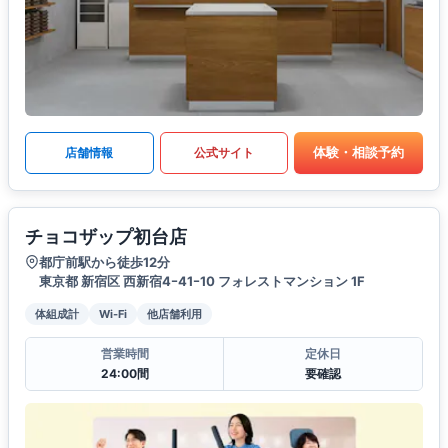
体験・相談予約
店舗情報
公式サイト
チョコザップ初台店
都庁前駅から徒歩12分
東京都 新宿区 西新宿4ｰ41ｰ10 フォレストマンション 1F
体組成計
Wi-Fi
他店舗利用
営業時間
定休日
24:00間
要確認