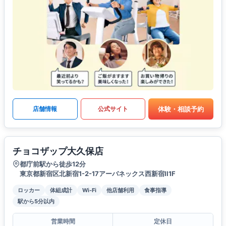
体験・相談予約
店舗情報
公式サイト
チョコザップ大久保店
都庁前駅から徒歩12分
東京都新宿区北新宿1-2-17アーバネックス西新宿II1F
ロッカー
体組成計
Wi-Fi
他店舗利用
食事指導
駅から5分以内
営業時間
定休日