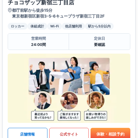
チョコザップ新宿三丁目店
都庁前駅から徒歩15分
東京都新宿区新宿3-5-6キュープラザ新宿三丁目2F
ロッカー
体組成計
Wi-Fi
他店舗利用
駅から5分以内
営業時間
定休日
24:00間
要確認
体験・相談予約
店舗情報
公式サイト