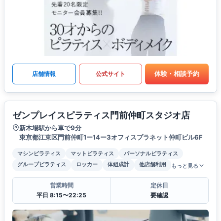
体験・相談予約
店舗情報
公式サイト
ゼンプレイスピラティス門前仲町スタジオ店
新木場駅から車で9分
東京都江東区門前仲町1ー14ー3オフィスプラネット仲町ビル6F
マシンピラティス
マットピラティス
パーソナルピラティス
グループピラティス
ロッカー
体組成計
他店舗利用
もっと見る
営業時間
定休日
平日 8:15〜22:25
要確認