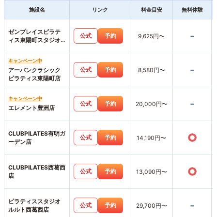
施設名
リンク
料金目安
無料体験
ゼンプレイスピラテ
-
公式
予約
9,625円〜
ィス東陽町スタジオ
店
キャンペーン中
-
公式
予約
アーバンクラシック
8,580円〜
ピラティス東陽町店
キャンペーン中
-
公式
予約
20,000円〜
エレメント豊洲店
CLUBPILATES有明ガ
○
公式
予約
14,190円〜
ーデン店
CLUBPILATES西葛西
○
公式
予約
13,090円〜
店
ピラティススタジオ
-
公式
予約
29,700円〜
ルルト西葛西店