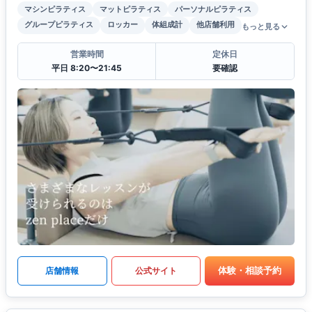
マシンピラティス
マットピラティス
パーソナルピラティス
グループピラティス
ロッカー
体組成計
他店舗利用
もっと見る
営業時間
定休日
平日 8:20〜21:45
要確認
体験・相談予約
店舗情報
公式サイト