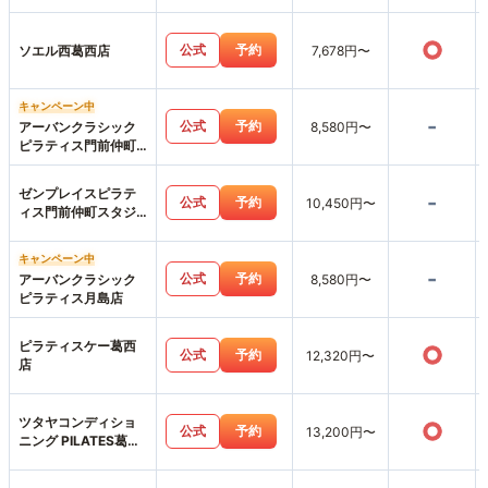
○
公式
予約
ソエル西葛西店
7,678円〜
キャンペーン中
-
公式
予約
アーバンクラシック
8,580円〜
ピラティス門前仲町
店
ゼンプレイスピラテ
-
公式
予約
10,450円〜
ィス門前仲町スタジ
オ店
キャンペーン中
-
公式
予約
アーバンクラシック
8,580円〜
ピラティス月島店
ピラティスケー葛西
○
公式
予約
12,320円〜
店
ツタヤコンディショ
○
公式
予約
13,200円〜
ニング PILATES葛西
店