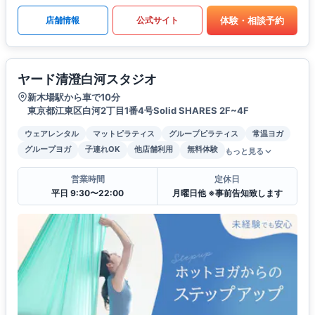
体験・相談予約
店舗情報
公式サイト
ヤード清澄白河スタジオ
新木場駅から車で10分
東京都江東区白河2丁目1番4号Solid SHARES 2F~4F
ウェアレンタル
マットピラティス
グループピラティス
常温ヨガ
グループヨガ
子連れOK
他店舗利用
無料体験
もっと見る
営業時間
定休日
平日 9:30〜22:00
月曜日他 ※事前告知致します