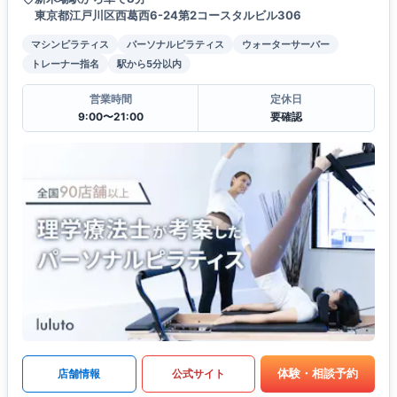
東京都江戸川区西葛西6-24第2コースタルビル306
マシンピラティス
パーソナルピラティス
ウォーターサーバー
トレーナー指名
駅から5分以内
営業時間
定休日
9:00〜21:00
要確認
体験・相談予約
店舗情報
公式サイト