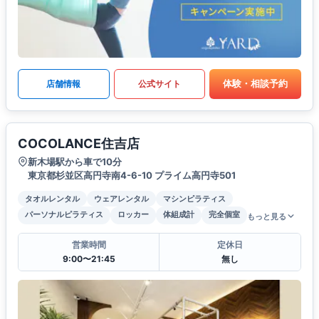
体験・相談予約
店舗情報
公式サイト
COCOLANCE住吉店
新木場駅から車で10分
東京都杉並区高円寺南4-6-10 プライム高円寺501
タオルレンタル
ウェアレンタル
マシンピラティス
パーソナルピラティス
ロッカー
体組成計
完全個室
もっと見る
営業時間
定休日
9:00〜21:45
無し