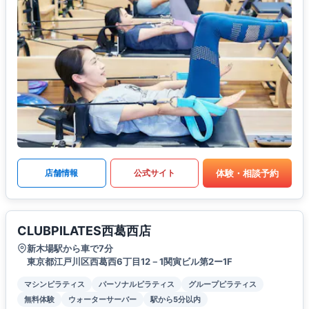
体験・相談予約
店舗情報
公式サイト
CLUBPILATES西葛西店
新木場駅から車で7分
東京都江戸川区西葛西6丁目12－1関寅ビル第2ー1F
マシンピラティス
パーソナルピラティス
グループピラティス
無料体験
ウォーターサーバー
駅から5分以内