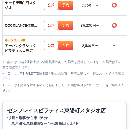
ヤード清澄白河スタ
○
公式
予約
7,700円〜
ジオ
○
公式
予約
COCOLANCE住吉店
35,200円〜
キャンペーン中
-
公式
予約
アーバンクラシック
8,580円〜
ピラティス大島店
※上記には、施設運営者から情報提供のあった施設を掲載しています。全施設は下の一
覧で確認できます。
※「○」は、FIT PALETTE編集部が独自の調査・基準に基づき、特におすすめする項目
です。
※「－」は未提供を示すものではありません。詳細は各施設の公式サイトをご確認くだ
さい。
ゼンプレイスピラティス東陽町スタジオ店
新木場駅から車で6分
東京都江東区東陽2ー4ー26飯田ビル4F