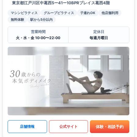
東京都江戸川区中葛西5ー41ー10BPRプレイス葛西4階
マシンピラティス
グループピラティス
子連れOK
他店舗利用
無料体験
駅から5分以内
営業時間
定休日
火・水・金 10:00〜22:00
毎週月曜日
体験・相談予約
店舗情報
公式サイト