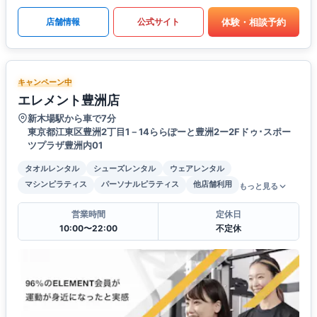
体験・相談予約
店舗情報
公式サイト
キャンペーン中
エレメント豊洲店
新木場駅から車で7分
東京都江東区豊洲2丁目1－14ららぽーと豊洲2ー2Fドゥ･スポー
ツプラザ豊洲内01
タオルレンタル
シューズレンタル
ウェアレンタル
マシンピラティス
パーソナルピラティス
他店舗利用
もっと見る
営業時間
定休日
10:00〜22:00
不定休