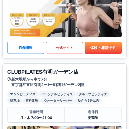
体験・相談予約
店舗情報
公式サイト
CLUBPILATES有明ガーデン店
新木場駅から車で7分
東京都江東区有明2ー1ー8有明ガーデン2階
マシンピラティス
パーソナルピラティス
グループピラティス
駐車場
無料体験
ウォーターサーバー
駅から5分以内
営業時間
定休日
月・木 7:00〜21:00
要確認