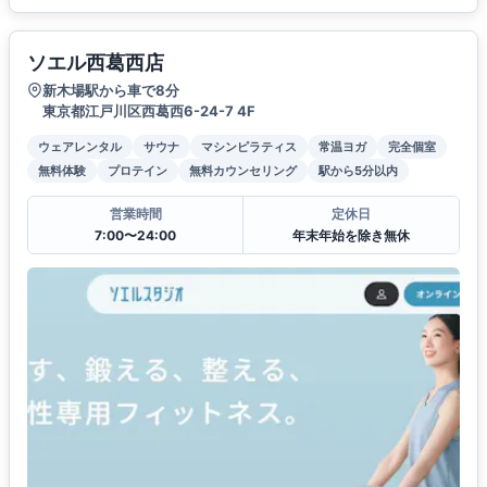
ソエル西葛西店
新木場駅から車で8分
東京都江戸川区西葛西6-24-7 4F
ウェアレンタル
サウナ
マシンピラティス
常温ヨガ
完全個室
無料体験
プロテイン
無料カウンセリング
駅から5分以内
営業時間
定休日
7:00〜24:00
年末年始を除き無休