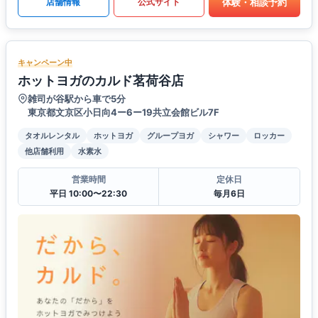
体験・相談予約
店舗情報
公式サイト
キャンペーン中
ホットヨガのカルド茗荷谷店
雑司が谷駅から車で5分
東京都文京区小日向4ー6ー19共立会館ビル7F
タオルレンタル
ホットヨガ
グループヨガ
シャワー
ロッカー
他店舗利用
水素水
営業時間
定休日
平日 10:00〜22:30
毎月6日