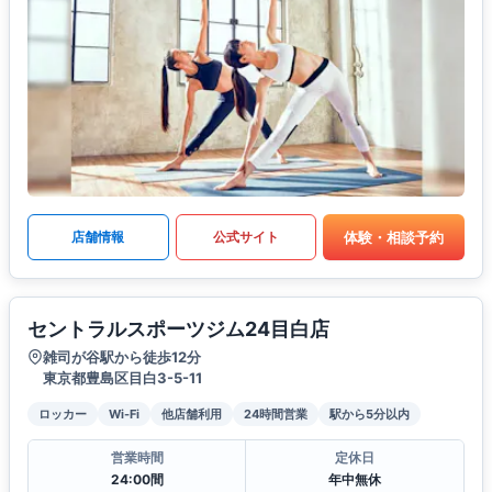
体験・相談予約
店舗情報
公式サイト
セントラルスポーツジム24目白店
雑司が谷駅から徒歩12分
東京都豊島区目白3-5-11
ロッカー
Wi-Fi
他店舗利用
24時間営業
駅から5分以内
営業時間
定休日
24:00間
年中無休