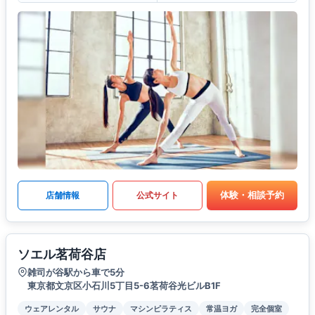
体験・相談予約
店舗情報
公式サイト
ソエル茗荷谷店
雑司が谷駅から車で5分
東京都文京区小石川5丁目5-6茗荷谷光ビルB1F
ウェアレンタル
サウナ
マシンピラティス
常温ヨガ
完全個室