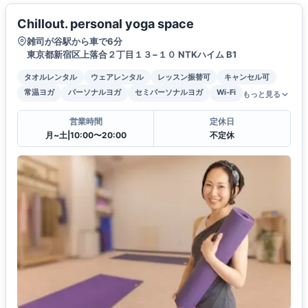
Chillout. personal yoga space
雑司が谷駅から車で6分
東京都新宿区上落合２丁目１３−１０ NTKハイム B1
タオルレンタル
ウェアレンタル
レッスン振替可
キャンセル可
常温ヨガ
パーソナルヨガ
セミパーソナルヨガ
Wi-Fi
もっと見る
営業時間
定休日
月~土|10:00〜20:00
不定休