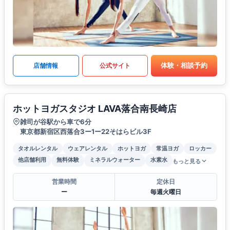
体験・相談予約
店舗情報
公式サイト
ホットヨガスタジオ LAVA落合南長崎店
雑司が谷駅から車で6分
東京都新宿区西落合3ー1ー22そはらビル3F
タオルレンタル
ウェアレンタル
ホットヨガ
常温ヨガ
ロッカー
他店舗利用
無料体験
ミネラルウォーター
水素水
もっと見る
営業時間
定休日
ー
毎週火曜日