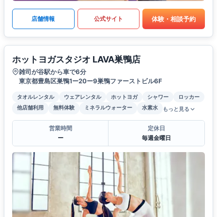
体験・相談予約
店舗情報
公式サイト
ホットヨガスタジオ LAVA巣鴨店
雑司が谷駅から車で6分
東京都豊島区巣鴨1ー20ー9巣鴨ファーストビル6F
タオルレンタル
ウェアレンタル
ホットヨガ
シャワー
ロッカー
他店舗利用
無料体験
ミネラルウォーター
水素水
もっと見る
営業時間
定休日
ー
毎週金曜日