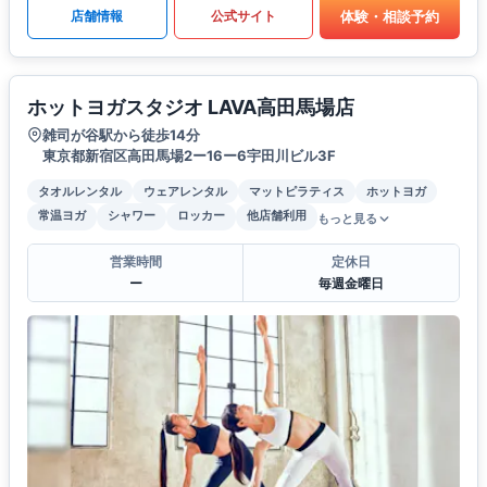
体験・相談予約
店舗情報
公式サイト
ホットヨガスタジオ LAVA高田馬場店
雑司が谷駅から徒歩14分
東京都新宿区高田馬場2ー16ー6宇田川ビル3F
タオルレンタル
ウェアレンタル
マットピラティス
ホットヨガ
常温ヨガ
シャワー
ロッカー
他店舗利用
もっと見る
営業時間
定休日
ー
毎週金曜日