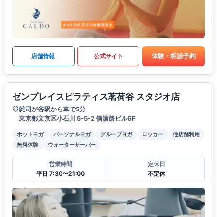
体験・相談予約
店舗情報
公式サイト
ゼンプレイスピラティス茗荷谷 スタジオ店
雑司が谷駅から車で5分
東京都文京区小石川 5-5-2 信濃路ビル6F
ホットヨガ
パーソナルヨガ
グループヨガ
ロッカー
他店舗利用
無料体験
ウォーターサーバー
営業時間
定休日
平日 7:30〜21:00
不定休