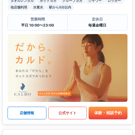
タオルレンタル
ホットヨガ
グループヨガ
シャワー
ロッカー
他店舗利用
水素水
駅から5分以内
営業時間
定休日
平日 10:00〜23:00
毎週金曜日
体験・相談予約
店舗情報
公式サイト