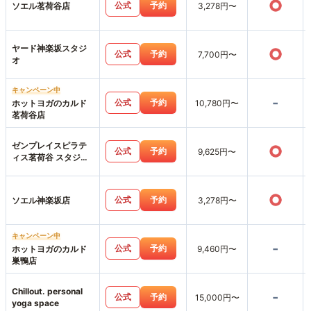
○
公式
予約
ソエル茗荷谷店
3,278円〜
ヤード神楽坂スタジ
○
公式
予約
7,700円〜
オ
キャンペーン中
-
公式
予約
ホットヨガのカルド
10,780円〜
茗荷谷店
ゼンプレイスピラテ
○
公式
予約
9,625円〜
ィス茗荷谷 スタジオ
店
○
公式
予約
ソエル神楽坂店
3,278円〜
キャンペーン中
-
公式
予約
ホットヨガのカルド
9,460円〜
巣鴨店
Chillout. personal
-
公式
予約
15,000円〜
yoga space