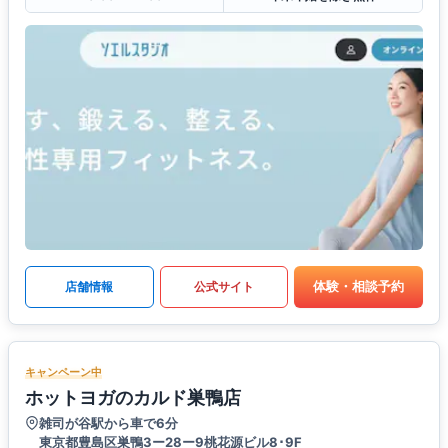
体験・相談予約
店舗情報
公式サイト
キャンペーン中
ホットヨガのカルド巣鴨店
雑司が谷駅から車で6分
東京都豊島区巣鴨3ー28ー9桃花源ビル8･9F