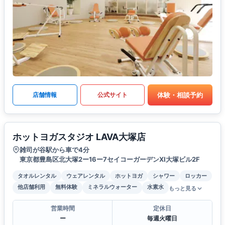
体験・相談予約
店舗情報
公式サイト
ホットヨガスタジオ LAVA大塚店
雑司が谷駅から車で4分
東京都豊島区北大塚2ー16ー7セイコーガーデンXI大塚ビル2F
タオルレンタル
ウェアレンタル
ホットヨガ
シャワー
ロッカー
他店舗利用
無料体験
ミネラルウォーター
水素水
もっと見る
営業時間
定休日
ー
毎週火曜日