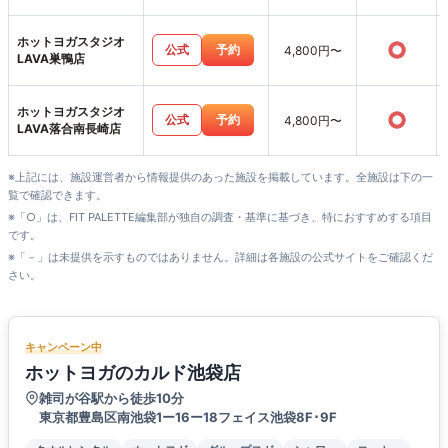
ホットヨガスタジオ
○
公式
予約
4,800円〜
LAVA巣鴨店
ホットヨガスタジオ
○
公式
予約
4,800円〜
LAVA落合南長崎店
※上記には、施設運営者から情報提供のあった施設を掲載しています。全施設は下の一
覧で確認できます。
※「○」は、FIT PALETTE編集部が独自の調査・基準に基づき、特におすすめする項目
です。
※「－」は未提供を示すものではありません。詳細は各施設の公式サイトをご確認くだ
さい。
キャンペーン中
ホットヨガのカルド池袋店
雑司が谷駅から徒歩10分
東京都豊島区南池袋1ー16ー18フェイス池袋8F･9F