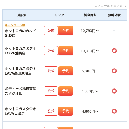
スクロールできます →
施設名
リンク
料金目安
無料体験
キャンペーン中
-
公式
予約
ホットヨガのカルド
10,780円〜
池袋店
ホットヨガスタジオ
○
公式
予約
10,010円〜
LOIVE池袋店
ホットヨガスタジオ
○
公式
予約
5,300円〜
LAVA高田馬場店
ボディーズ池袋東武
○
公式
予約
1,500円〜
スタジオ店
ホットヨガスタジオ
○
公式
予約
4,800円〜
LAVA大塚店