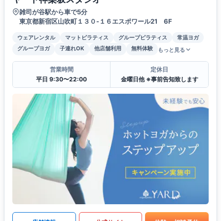
雑司が谷駅から車で5分
東京都新宿区山吹町１３０-１６エスポワール21 6F
ウェアレンタル
マットピラティス
グループピラティス
常温ヨガ
グループヨガ
子連れOK
他店舗利用
無料体験
もっと見る
営業時間
定休日
平日 9:30〜22:00
金曜日他 ※事前告知致します