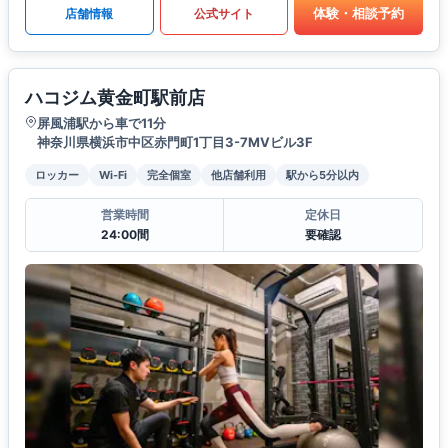
体験・相談予約
店舗情報
公式サイト
ハコジム黄金町駅前店
屏風浦駅から車で11分
神奈川県横浜市中区赤門町1丁目3-7MVビル3F
ロッカー
Wi-Fi
完全個室
他店舗利用
駅から5分以内
営業時間
定休日
24:00間
要確認