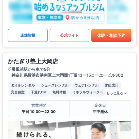
体験・相談予約
店舗情報
公式サイト
かたぎり塾上大岡店
屏風浦駅から車で5分
神奈川県横浜市港南区上大岡西1丁目13ー15コーエービル302
タオルレンタル
シューズレンタル
ウェアレンタル
体組成計
完全個室
子連れOK
無料体験
ミネラルウォーター
もっと見る
営業時間
定休日
平日 10:00〜22:00
年中無休