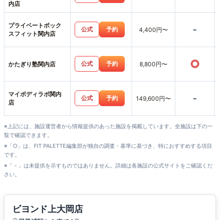
内店
プライベートボック
-
公式
予約
4,400円〜
スフィット関内店
○
公式
予約
かたぎり塾関内店
8,800円〜
マイボディラボ関内
-
公式
予約
149,600円〜
店
※上記には、施設運営者から情報提供のあった施設を掲載しています。全施設は下の一
覧で確認できます。
※「○」は、FIT PALETTE編集部が独自の調査・基準に基づき、特におすすめする項目
です。
※「－」は未提供を示すものではありません。詳細は各施設の公式サイトをご確認くだ
さい。
ビヨンド上大岡店