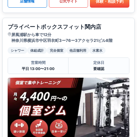
体験・相談予約
店舗情報
公式サイト
プライベートボックスフィット関内店
屏風浦駅から車で12分
神奈川県横浜市中区羽衣町3ー76ー3アクセラ21ビル8階
シャワー
体組成計
完全個室
他店舗利用
水素水
営業時間
定休日
平日 13:00〜21:00
要確認