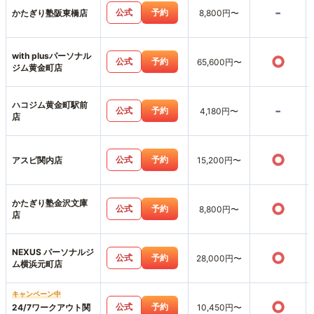
-
公式
予約
かたぎり塾阪東橋店
8,800円〜
with plusパーソナル
○
公式
予約
65,600円〜
ジム黄金町店
ハコジム黄金町駅前
-
公式
予約
4,180円〜
店
○
公式
予約
アスピ関内店
15,200円〜
かたぎり塾金沢文庫
○
公式
予約
8,800円〜
店
NEXUS パーソナルジ
○
公式
予約
28,000円〜
ム横浜元町店
キャンペーン中
○
公式
予約
24/7ワークアウト関
10,450円〜