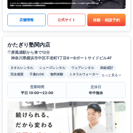
体験・相談予約
店舗情報
公式サイト
かたぎり塾関内店
屏風浦駅から車で12分
神奈川県横浜市中区不老町1丁目6ー8ポートサイドビル4F
タオルレンタル
シューズレンタル
ウェアレンタル
体組成計
完全個室
子連れOK
無料体験
ミネラルウォーター
もっと見る
営業時間
定休日
平日 10:00〜22:00
年中無休