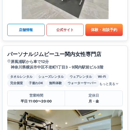
体験・相談予約
店舗情報
公式サイト
パーソナルジムビーユー関内女性専門店
屏風浦駅から車で12分
神奈川県横浜市中区不老町1丁目3－9関内駅前ビル3階
タオルレンタル
シューズレンタル
ウェアレンタル
Wi-Fi
完全個室
子連れOK
無料体験
ウォーターサーバー
もっと見る
営業時間
定休日
平日 11:00〜20:00
月・金