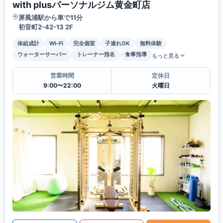
with plusパーソナルジム黄金町店
屏風浦駅から車で11分
初音町2-42-13 2F
体組成計
Wi-Fi
完全個室
子連れOK
無料体験
ウォーターサーバー
トレーナー指名
食事指導
もっと見る
営業時間
定休日
9:00〜22:00
火曜日