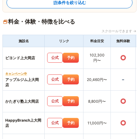
条件を絞り込む
料金・体験・特徴を比べる
スクロールできます →
施設名
リンク
料金目安
無料体験
102,300
○
公式
予約
ビヨンド上大岡店
円〜
キャンペーン中
-
公式
予約
アップルジム上大岡
20,460円〜
店
○
公式
予約
かたぎり塾上大岡店
8,800円〜
HappyBranch上大岡
○
公式
予約
11,000円〜
店