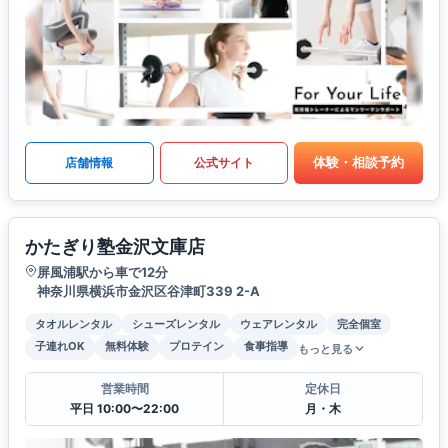
体験・相談予約
店舗情報
公式サイト
かたぎり塾金沢文庫店
屏風浦駅から車で12分
神奈川県横浜市金沢区谷津町339 2-A
タオルレンタル
シューズレンタル
ウェアレンタル
完全個室
子連れOK
無料体験
プロテイン
食事指導
もっと見る
営業時間
定休日
平日 10:00〜22:00
月・木