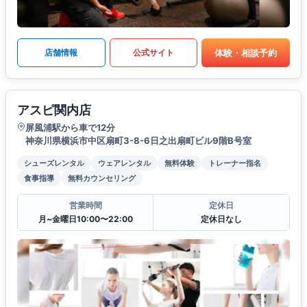
体験・相談予約
店舗情報
公式サイト
アスピ関内店
屏風浦駅から車で12分
神奈川県横浜市中区扇町3-8-6日之出扇町ビル9階B号室
シューズレンタル
ウェアレンタル
無料体験
トレーナー指名
食事指導
無料カウンセリング
営業時間
定休日
月~金曜日10:00〜22:00
定休日なし