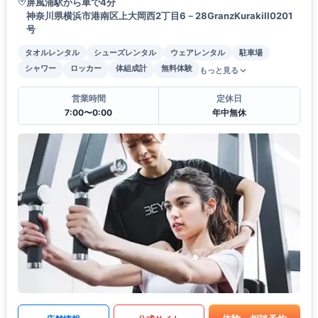
屏風浦駅から車で4分
神奈川県横浜市港南区上大岡西2丁目6－28GranzKurakiII0201
号
タオルレンタル
シューズレンタル
ウェアレンタル
駐車場
シャワー
ロッカー
体組成計
無料体験
もっと見る
営業時間
定休日
7:00〜0:00
年中無休