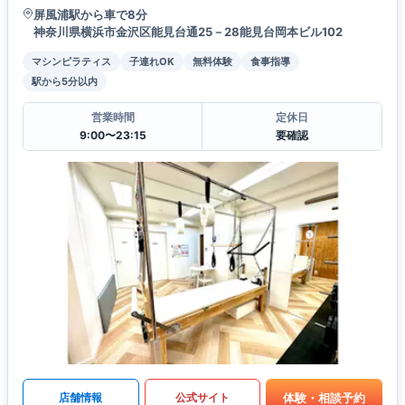
屏風浦駅から車で8分
神奈川県横浜市金沢区能見台通25－28能見台岡本ビル102
マシンピラティス
子連れOK
無料体験
食事指導
駅から5分以内
営業時間
定休日
9:00〜23:15
要確認
体験・相談予約
店舗情報
公式サイト