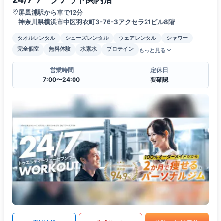
屏風浦駅から車で12分
神奈川県横浜市中区羽衣町3-76-3アクセラ21ビル8階
タオルレンタル
シューズレンタル
ウェアレンタル
シャワー
完全個室
無料体験
水素水
プロテイン
もっと見る
営業時間
定休日
7:00〜24:00
要確認