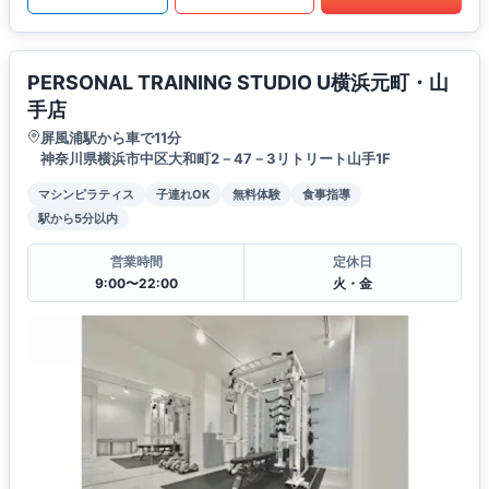
PERSONAL TRAINING STUDIO U横浜元町・山
手店
屏風浦駅から車で11分
神奈川県横浜市中区大和町2－47－3リトリート山手1F
マシンピラティス
子連れOK
無料体験
食事指導
駅から5分以内
営業時間
定休日
9:00〜22:00
火・金