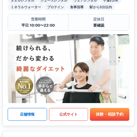
タオルレンタル
シューズレンタル
ウェアレンタル
子連れOK
ミネラルウォーター
プロテイン
食事指導
駅から5分以内
営業時間
定休日
平日 10:00〜22:00
要確認
体験・相談予約
店舗情報
公式サイト