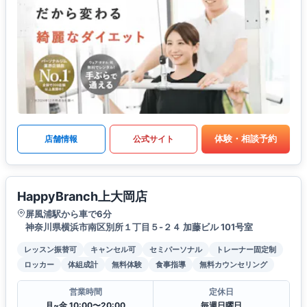
体験・相談予約
店舗情報
公式サイト
HappyBranch上大岡店
屏風浦駅から車で6分
神奈川県横浜市南区別所１丁目５-２４ 加藤ビル 101号室
レッスン振替可
キャンセル可
セミパーソナル
トレーナー固定制
ロッカー
体組成計
無料体験
食事指導
無料カウンセリング
営業時間
定休日
月~金 10:00〜20:00
毎週日曜日