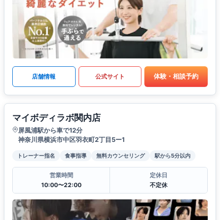
体験・相談予約
店舗情報
公式サイト
マイボディラボ関内店
屏風浦駅から車で12分
神奈川県横浜市中区羽衣町2丁目5ー1
トレーナー指名
食事指導
無料カウンセリング
駅から5分以内
営業時間
定休日
10:00〜22:00
不定休