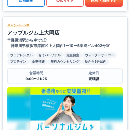
体験・相談予約
店舗情報
公式サイト
キャンペーン中
アップルジム上大岡店
屏風浦駅から車で5分
神奈川県横浜市港南区上大岡西1ー10ー5泰成ビル402号室
ウェアレンタル
セミパーソナル
完全個室
ウォーターサーバー
プロテイン
食事指導
無料カウンセリング
駅から5分以内
営業時間
定休日
9:00〜21:25
要確認