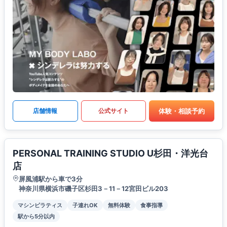
体験・相談予約
店舗情報
公式サイト
PERSONAL TRAINING STUDIO U杉田・洋光台
店
屏風浦駅から車で3分
神奈川県横浜市磯子区杉田3－11－12宮田ビル203
マシンピラティス
子連れOK
無料体験
食事指導
駅から5分以内