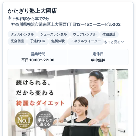
かたぎり塾上大岡店
下永谷駅から車で7分
神奈川県横浜市港南区上大岡西1丁目13ー15コーエービル302
タオルレンタル
シューズレンタル
ウェアレンタル
体組成計
完全個室
子連れOK
無料体験
ミネラルウォーター
もっと見る
営業時間
定休日
平日 10:00〜22:00
年中無休