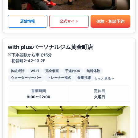
体験・相談予約
店舗情報
公式サイト
with plusパーソナルジム黄金町店
下永谷駅から車で15分
初音町2-42-13 2F
体組成計
Wi-Fi
完全個室
子連れOK
無料体験
ウォーターサーバー
トレーナー指名
食事指導
もっと見る
営業時間
定休日
9:00〜22:00
火曜日