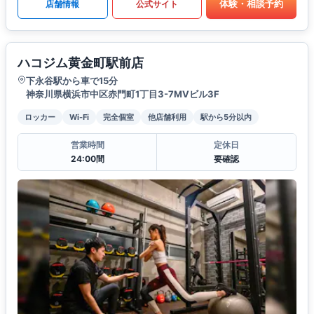
体験・相談予約
店舗情報
公式サイト
ハコジム黄金町駅前店
下永谷駅から車で15分
神奈川県横浜市中区赤門町1丁目3-7MVビル3F
ロッカー
Wi-Fi
完全個室
他店舗利用
駅から5分以内
営業時間
定休日
24:00間
要確認