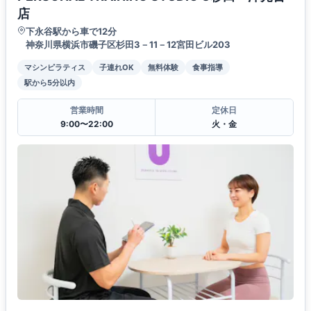
店
下永谷駅から車で12分
神奈川県横浜市磯子区杉田3－11－12宮田ビル203
マシンピラティス
子連れOK
無料体験
食事指導
駅から5分以内
営業時間
定休日
9:00〜22:00
火・金