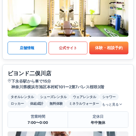
体験・相談予約
店舗情報
公式サイト
ビヨンド二俣川店
下永谷駅から車で15分
神奈川県横浜市旭区本村町101ー2第7パレス桜咲3階
タオルレンタル
シューズレンタル
ウェアレンタル
シャワー
ロッカー
体組成計
無料体験
ミネラルウォーター
もっと見る
営業時間
定休日
7:00〜0:00
年中無休