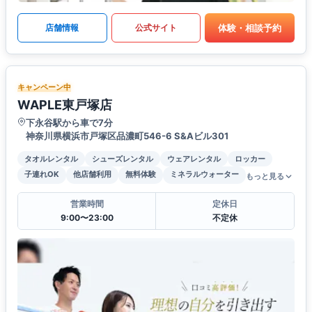
体験・相談予約
店舗情報
公式サイト
キャンペーン中
WAPLE東戸塚店
下永谷駅から車で7分
神奈川県横浜市戸塚区品濃町546-6 S&Aビル301
タオルレンタル
シューズレンタル
ウェアレンタル
ロッカー
子連れOK
他店舗利用
無料体験
ミネラルウォーター
もっと見る
営業時間
定休日
9:00〜23:00
不定休