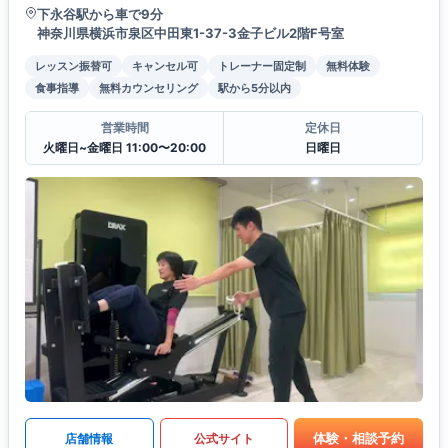
下永谷駅から車で9分
神奈川県横浜市泉区中田東1-37-3金子ビル2階F号室
レッスン振替可
キャンセル可
トレーナー固定制
無料体験
食事指導
無料カウンセリング
駅から5分以内
営業時間
定休日
火曜日~金曜日 11:00〜20:00
日曜日
体験・相談予約
店舗情報
公式サイト