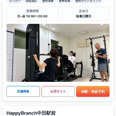
ロッカー
体組成計
無料体験
食事指導
無料カウンセリング
営業時間
定休日
月~金 10:00〜20:00
毎週日曜日
体験・相談予約
店舗情報
公式サイト
HappyBranch中田駅前