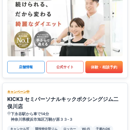
体験・相談予約
店舗情報
公式サイト
キャンペーン中
KICK3 セミパーソナルキックボクシングジム二
俣川店
下永谷駅から車で14分
神奈川県横浜市旭区万騎が原３３-３
キャンセル可
競技特化型ジム
ロッカー
Wi-Fi
子連れOK