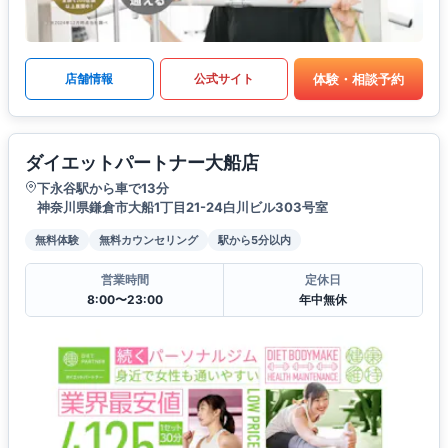
体験・相談予約
店舗情報
公式サイト
ダイエットパートナー大船店
下永谷駅から車で13分
神奈川県鎌倉市大船1丁目21-24白川ビル303号室
無料体験
無料カウンセリング
駅から5分以内
営業時間
定休日
8:00〜23:00
年中無休