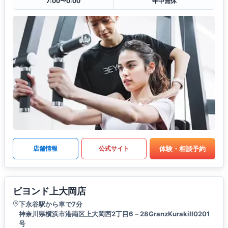
7:00〜0:00
年中無休
体験・相談予約
店舗情報
公式サイト
ビヨンド上大岡店
下永谷駅から車で7分
神奈川県横浜市港南区上大岡西2丁目6－28GranzKurakiII0201
号