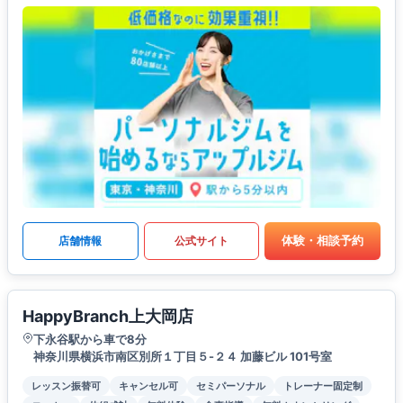
体験・相談予約
店舗情報
公式サイト
HappyBranch上大岡店
下永谷駅から車で8分
神奈川県横浜市南区別所１丁目５-２４ 加藤ビル 101号室
レッスン振替可
キャンセル可
セミパーソナル
トレーナー固定制