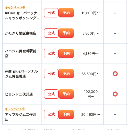
キャンペーン中
-
公式
予約
KICK3 セミパーソナ
19,800円〜
ルキックボクシング
ジム二俣川店
-
公式
予約
かたぎり塾阪東橋店
8,800円〜
ハコジム黄金町駅前
-
公式
予約
4,180円〜
店
with plusパーソナル
○
公式
予約
65,600円〜
ジム黄金町店
102,300
○
公式
予約
ビヨンド二俣川店
円〜
キャンペーン中
-
公式
予約
アップルジム二俣川
20,460円〜
店