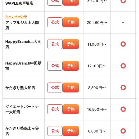
○
公式
予約
39,200円〜
WAPLE東戸塚店
キャンペーン中
-
公式
予約
アップルジム上大岡
20,460円〜
店
HappyBranch上大岡
○
公式
予約
11,000円〜
店
HappyBranch中田駅
○
公式
予約
12,100円〜
前
○
公式
予約
かたぎり塾大船店
8,800円〜
ダイエットパートナ
○
公式
予約
16,500円〜
ー大船店
かたぎり塾保土ヶ谷
○
公式
予約
8,800円〜
店