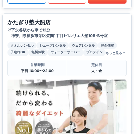
かたぎり塾大船店
下永谷駅から車で12分
神奈川県横浜市栄区笠間1丁目1-1ルリエ大船108-B号室
タオルレンタル
シューズレンタル
ウェアレンタル
完全個室
子連れOK
無料体験
ウォーターサーバー
プロテイン
もっと見る
営業時間
定休日
平日 10:00〜22:00
火・金