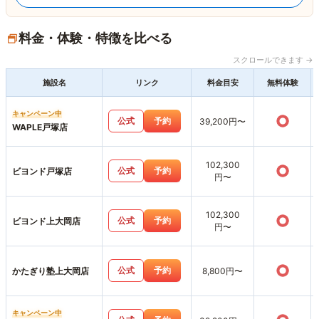
料金・体験・特徴を比べる
スクロールできます →
施設名
リンク
料金目安
無料体験
キャンペーン中
○
公式
予約
39,200円〜
WAPLE戸塚店
102,300
○
公式
予約
ビヨンド戸塚店
円〜
102,300
○
公式
予約
ビヨンド上大岡店
円〜
○
公式
予約
かたぎり塾上大岡店
8,800円〜
キャンペーン中