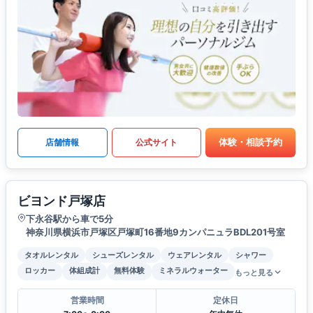
体験・相談予約
店舗情報
公式サイト
ビヨンド戸塚店
下永谷駅から車で5分
神奈川県横浜市戸塚区戸塚町16番地9カンパニュラBDL201号室
タオルレンタル
シューズレンタル
ウェアレンタル
シャワー
ロッカー
体組成計
無料体験
ミネラルウォーター
もっと見る
営業時間
定休日