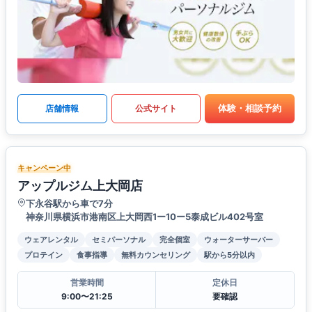
体験・相談予約
店舗情報
公式サイト
キャンペーン中
アップルジム上大岡店
下永谷駅から車で7分
神奈川県横浜市港南区上大岡西1ー10ー5泰成ビル402号室
ウェアレンタル
セミパーソナル
完全個室
ウォーターサーバー
プロテイン
食事指導
無料カウンセリング
駅から5分以内
営業時間
定休日
9:00〜21:25
要確認