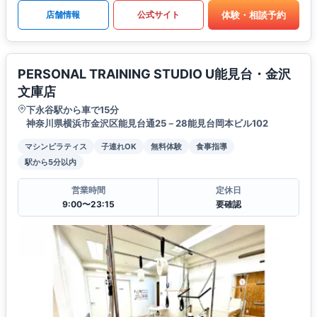
体験・相談予約
店舗情報
公式サイト
PERSONAL TRAINING STUDIO U能見台・金沢
文庫店
下永谷駅から車で15分
神奈川県横浜市金沢区能見台通25－28能見台岡本ビル102
マシンピラティス
子連れOK
無料体験
食事指導
駅から5分以内
営業時間
定休日
9:00〜23:15
要確認