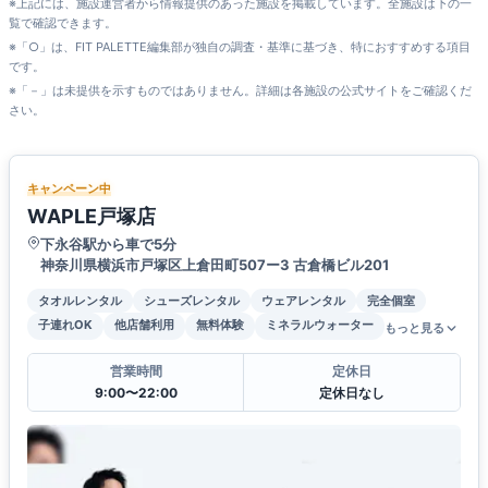
※上記には、施設運営者から情報提供のあった施設を掲載しています。全施設は下の一
覧で確認できます。
※「○」は、FIT PALETTE編集部が独自の調査・基準に基づき、特におすすめする項目
です。
※「－」は未提供を示すものではありません。詳細は各施設の公式サイトをご確認くだ
さい。
キャンペーン中
WAPLE戸塚店
下永谷駅から車で5分
神奈川県横浜市戸塚区上倉田町507ー3 古倉橋ビル201
タオルレンタル
シューズレンタル
ウェアレンタル
完全個室
子連れOK
他店舗利用
無料体験
ミネラルウォーター
もっと見る
営業時間
定休日
9:00〜22:00
定休日なし