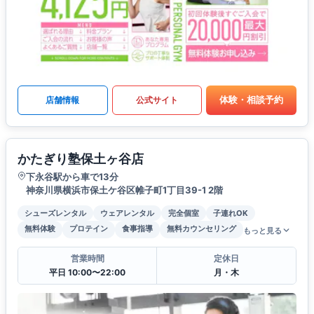
体験・相談予約
店舗情報
公式サイト
かたぎり塾保土ヶ谷店
下永谷駅から車で13分
神奈川県横浜市保土ケ谷区帷子町1丁目39-1 2階
シューズレンタル
ウェアレンタル
完全個室
子連れOK
無料体験
プロテイン
食事指導
無料カウンセリング
もっと見る
営業時間
定休日
平日 10:00〜22:00
月・木