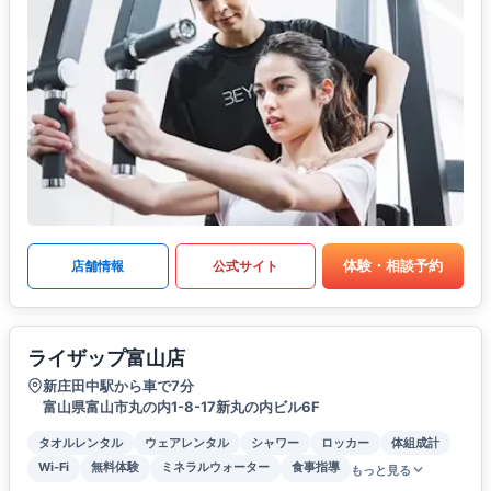
体験・相談予約
店舗情報
公式サイト
ライザップ富山店
新庄田中駅から車で7分
富山県富山市丸の内1-8-17新丸の内ビル6F
タオルレンタル
ウェアレンタル
シャワー
ロッカー
体組成計
Wi-Fi
無料体験
ミネラルウォーター
食事指導
もっと見る