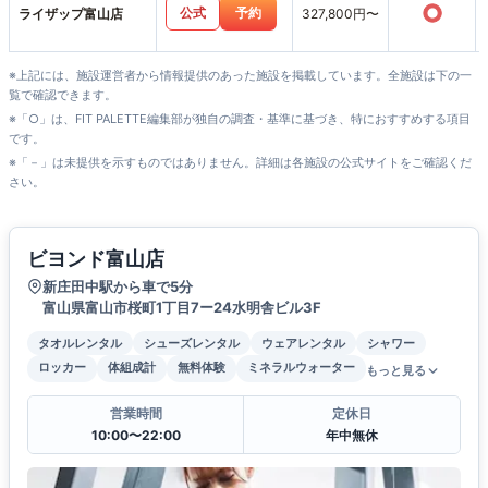
○
公式
予約
ライザップ富山店
327,800円〜
※上記には、施設運営者から情報提供のあった施設を掲載しています。全施設は下の一
覧で確認できます。
※「○」は、FIT PALETTE編集部が独自の調査・基準に基づき、特におすすめする項目
です。
※「－」は未提供を示すものではありません。詳細は各施設の公式サイトをご確認くだ
さい。
ビヨンド富山店
新庄田中駅から車で5分
富山県富山市桜町1丁目7ー24水明舎ビル3F
タオルレンタル
シューズレンタル
ウェアレンタル
シャワー
ロッカー
体組成計
無料体験
ミネラルウォーター
もっと見る
営業時間
定休日
10:00〜22:00
年中無休