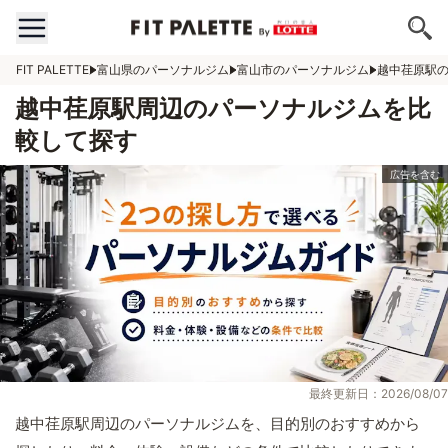
FIT PALETTE
富山県のパーソナルジム
富山市のパーソナルジム
越中荏原駅
越中荏原駅周辺のパーソナルジムを比
較して探す
最終更新日：2026/08/07
越中荏原駅周辺のパーソナルジムを、目的別のおすすめから