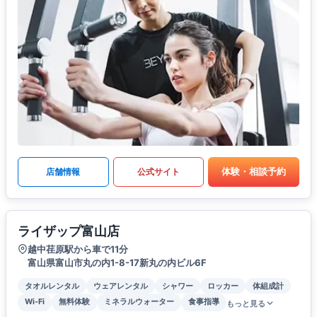
体験・相談予約
店舗情報
公式サイト
ライザップ富山店
越中荏原駅から車で11分
富山県富山市丸の内1-8-17新丸の内ビル6F
タオルレンタル
ウェアレンタル
シャワー
ロッカー
体組成計
Wi-Fi
無料体験
ミネラルウォーター
食事指導
もっと見る