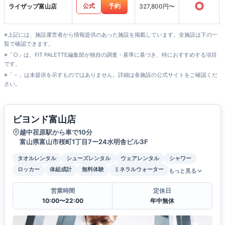
○
公式
予約
ライザップ富山店
327,800円〜
※上記には、施設運営者から情報提供のあった施設を掲載しています。全施設は下の一
覧で確認できます。
※「○」は、FIT PALETTE編集部が独自の調査・基準に基づき、特におすすめする項目
です。
※「－」は未提供を示すものではありません。詳細は各施設の公式サイトをご確認くだ
さい。
ビヨンド富山店
越中荏原駅から車で10分
富山県富山市桜町1丁目7ー24水明舎ビル3F
タオルレンタル
シューズレンタル
ウェアレンタル
シャワー
ロッカー
体組成計
無料体験
ミネラルウォーター
もっと見る
営業時間
定休日
10:00〜22:00
年中無休