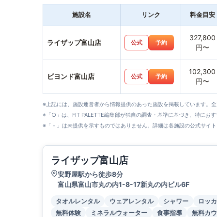
施設名
リンク
料金目安
327,800
ライザップ富山店
公式
予約
円〜
102,300
ビヨンド富山店
公式
予約
円〜
※上記には、施設運営者から情報提供のあった施設を掲載しています。
※「○」は、FIT PALETTE編集部が独自の調査・基準に基づき、特にお
※「－」は未提供を示すものではありません。詳細は各施設の公式サイト
ライザップ富山店
安野屋駅から徒歩8分
富山県富山市丸の内1-8-17新丸の内ビル6F
タオルレンタル
ウェアレンタル
シャワー
ロッカ
無料体験
ミネラルウォーター
食事指導
無料カウ