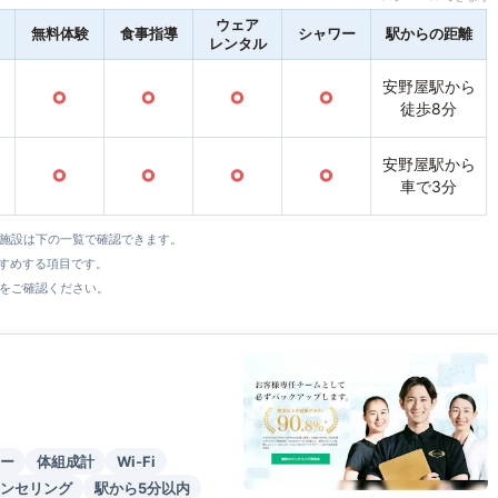
ウェア
無料体験
食事指導
シャワー
駅からの距離
レンタル
安野屋駅から
○
○
○
○
徒歩8分
安野屋駅から
○
○
○
○
車で3分
全施設は下の一覧で確認できます。
すすめする項目です。
をご確認ください。
ー
体組成計
Wi-Fi
ンセリング
駅から5分以内