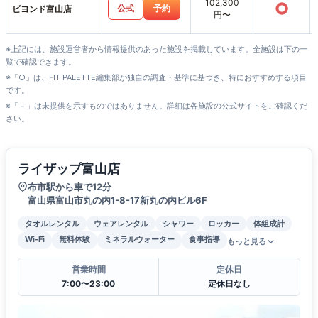
102,300
○
公式
予約
ビヨンド富山店
円〜
※上記には、施設運営者から情報提供のあった施設を掲載しています。全施設は下の一
覧で確認できます。
※「○」は、FIT PALETTE編集部が独自の調査・基準に基づき、特におすすめする項目
です。
※「－」は未提供を示すものではありません。詳細は各施設の公式サイトをご確認くだ
さい。
ライザップ富山店
布市駅から車で12分
富山県富山市丸の内1-8-17新丸の内ビル6F
タオルレンタル
ウェアレンタル
シャワー
ロッカー
体組成計
Wi-Fi
無料体験
ミネラルウォーター
食事指導
もっと見る
営業時間
定休日
7:00〜23:00
定休日なし