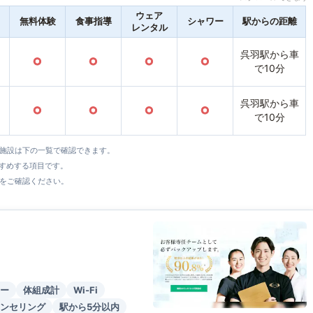
ウェア
無料体験
食事指導
シャワー
駅からの距離
レンタル
呉羽駅から車
○
○
○
○
で10分
呉羽駅から車
○
○
○
○
で10分
全施設は下の一覧で確認できます。
すすめする項目です。
をご確認ください。
ー
体組成計
Wi-Fi
ンセリング
駅から5分以内