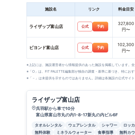
施設名
リンク
料金目安
327,800
ライザップ富山店
公式
予約
円〜
102,300
ビヨンド富山店
公式
予約
円〜
※上記には、施設運営者から情報提供のあった施設を掲載しています。
※「○」は、FIT PALETTE編集部が独自の調査・基準に基づき、特にお
※「－」は未提供を示すものではありません。詳細は各施設の公式サイト
ライザップ富山店
呉羽駅から車で10分
富山県富山市丸の内1-8-17新丸の内ビル6F
タオルレンタル
ウェアレンタル
シャワー
ロッカ
無料体験
ミネラルウォーター
食事指導
無料カウ