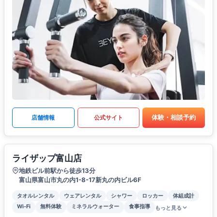
体験・相談予約
店舗情報
公式サイト
ライザップ富山店
地鉄ビル前駅から徒歩13分
富山県富山市丸の内1-8-17新丸の内ビル6F
タオルレンタル
ウェアレンタル
シャワー
ロッカー
体組成計
Wi-Fi
無料体験
ミネラルウォーター
食事指導
もっと見る