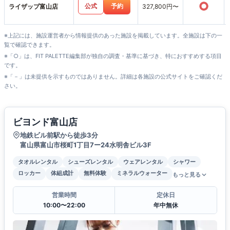
○
公式
予約
ライザップ富山店
327,800円〜
※上記には、施設運営者から情報提供のあった施設を掲載しています。全施設は下の一
覧で確認できます。
※「○」は、FIT PALETTE編集部が独自の調査・基準に基づき、特におすすめする項目
です。
※「－」は未提供を示すものではありません。詳細は各施設の公式サイトをご確認くだ
さい。
ビヨンド富山店
地鉄ビル前駅から徒歩3分
富山県富山市桜町1丁目7ー24水明舎ビル3F
タオルレンタル
シューズレンタル
ウェアレンタル
シャワー
ロッカー
体組成計
無料体験
ミネラルウォーター
もっと見る
営業時間
定休日
10:00〜22:00
年中無休