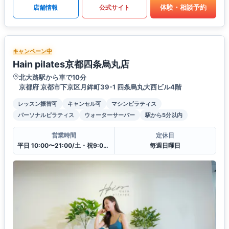
体験・相談予約
店舗情報
公式サイト
キャンペーン中
Hain pilates京都四条烏丸店
北大路駅から車で10分
京都府 京都市下京区月鉾町39-1 四条烏丸大西ビル4階
レッスン振替可
キャンセル可
マシンピラティス
パーソナルピラティス
ウォーターサーバー
駅から5分以内
営業時間
定休日
平日 10:00〜21:00/土・祝9:00〜20:00
毎週日曜日