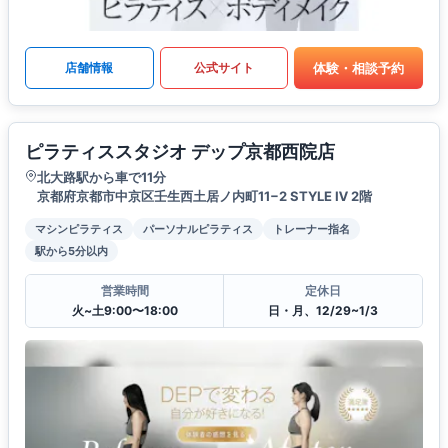
体験・相談予約
店舗情報
公式サイト
ピラティススタジオ デップ京都西院店
北大路駅から車で11分
京都府京都市中京区壬生西土居ノ内町11−2 STYLE Ⅳ 2階
マシンピラティス
パーソナルピラティス
トレーナー指名
駅から5分以内
営業時間
定休日
火~土9:00〜18:00
日・月、12/29~1/3