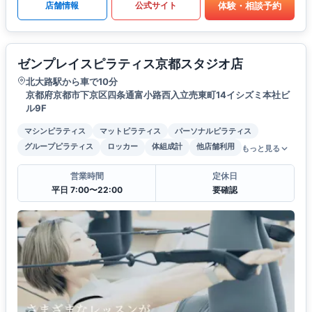
体験・相談予約
店舗情報
公式サイト
ゼンプレイスピラティス京都スタジオ店
北大路駅から車で10分
京都府京都市下京区四条通富小路西入立売東町14イシズミ本社ビ
ル9F
マシンピラティス
マットピラティス
パーソナルピラティス
グループピラティス
ロッカー
体組成計
他店舗利用
もっと見る
営業時間
定休日
平日 7:00〜22:00
要確認