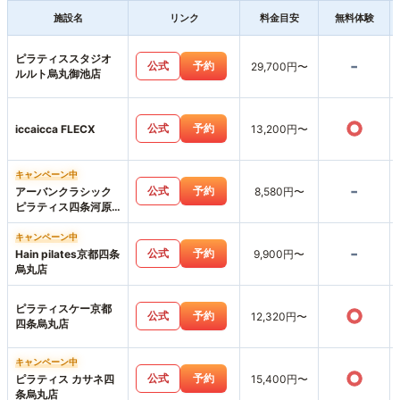
施設名
リンク
料金目安
無料体験
ピラティススタジオ
-
公式
予約
29,700円〜
ルルト烏丸御池店
○
公式
予約
iccaicca FLECX
13,200円〜
キャンペーン中
-
公式
予約
アーバンクラシック
8,580円〜
ピラティス四条河原
町店
キャンペーン中
-
公式
予約
Hain pilates京都四条
9,900円〜
烏丸店
ピラティスケー京都
○
公式
予約
12,320円〜
四条烏丸店
キャンペーン中
○
公式
予約
ピラティス カサネ四
15,400円〜
条烏丸店