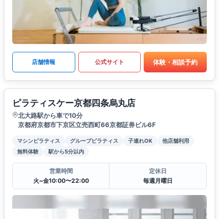
体験・相談予約
店舗情報
公式サイト
ピラティスケー京都四条烏丸店
北大路駅から車で10分
京都府京都市下京区立売西町66京都証券ビル6F
マシンピラティス
グループピラティス
子連れOK
他店舗利用
無料体験
駅から5分以内
営業時間
定休日
火~金10:00〜22:00
毎週月曜日