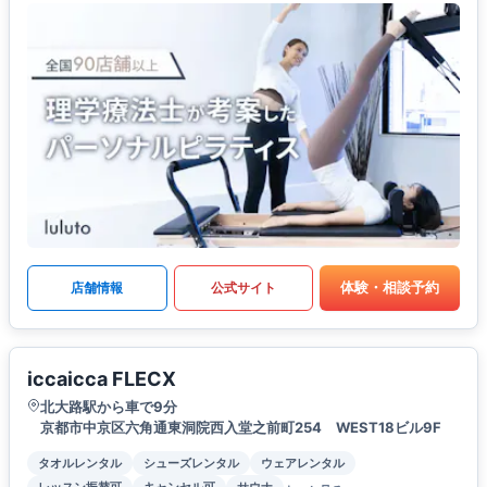
体験・相談予約
店舗情報
公式サイト
iccaicca FLECX
北大路駅から車で9分
京都市中京区六角通東洞院西入堂之前町254 WEST18ビル9F
タオルレンタル
シューズレンタル
ウェアレンタル
レッスン振替可
キャンセル可
サウナ