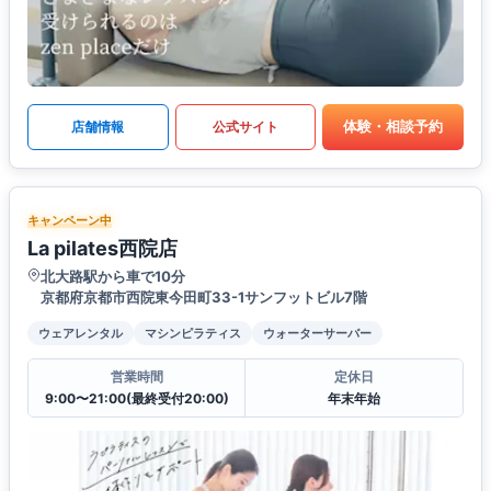
体験・相談予約
店舗情報
公式サイト
キャンペーン中
La pilates西院店
北大路駅から車で10分
京都府京都市西院東今田町33-1サンフットビル7階
ウェアレンタル
マシンピラティス
ウォーターサーバー
営業時間
定休日
9:00〜21:00(最終受付20:00)
年末年始