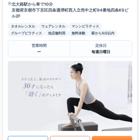
北大路駅から車で10分
京都府京都市下京区四条通堺町西入立売中之町94番地四条KSビ
ル2F
タオルレンタル
ウェアレンタル
マシンピラティス
グループピラティス
他店舗利用
無料体験
駅から5分以内
営業時間
定休日
ー
毎週日曜日