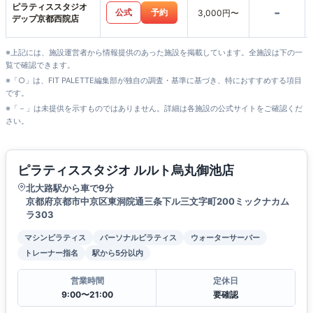
ピラティススタジオ
-
公式
予約
3,000円〜
デップ京都西院店
※上記には、施設運営者から情報提供のあった施設を掲載しています。全施設は下の一
覧で確認できます。
※「○」は、FIT PALETTE編集部が独自の調査・基準に基づき、特におすすめする項目
です。
※「－」は未提供を示すものではありません。詳細は各施設の公式サイトをご確認くだ
さい。
ピラティススタジオ ルルト烏丸御池店
北大路駅から車で9分
京都府京都市中京区東洞院通三条下ル三文字町200ミックナカム
ラ303
マシンピラティス
パーソナルピラティス
ウォーターサーバー
トレーナー指名
駅から5分以内
営業時間
定休日
9:00〜21:00
要確認