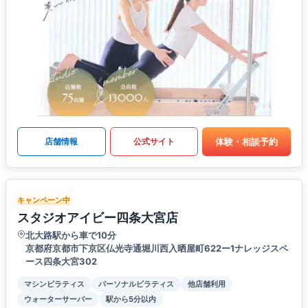
体験・相談予約
店舗情報
公式サイト
キャンペーン中
スタジオアイビー四条大宮店
北大路駅から車で10分
京都府京都市下京区仏光寺通堀川西入晒屋町622ー1ナレッジスペ
ース四条大宮302
マシンピラティス
パーソナルピラティス
他店舗利用
ウォーターサーバー
駅から5分以内