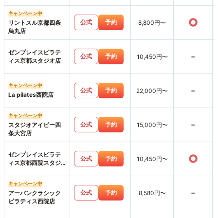
キャンペーン中
○
公式
予約
リントスル京都四条
8,800円〜
烏丸店
ゼンプレイスピラテ
-
公式
予約
10,450円〜
ィス京都スタジオ店
キャンペーン中
-
公式
予約
22,000円〜
La pilates西院店
キャンペーン中
-
公式
予約
スタジオアイビー四
15,000円〜
条大宮店
ゼンプレイスピラテ
○
公式
予約
10,450円〜
ィス京都西院スタジ
オ店
キャンペーン中
-
公式
予約
アーバンクラシック
8,580円〜
ピラティス西院店