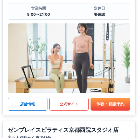
営業時間
定休日
8:00〜21:00
要確認
体験・相談予約
店舗情報
公式サイト
ゼンプレイスピラティス京都西院スタジオ店
北大路駅から車で11分