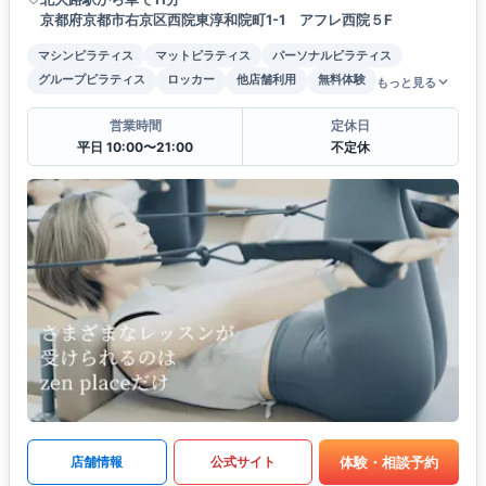
京都府京都市右京区西院東淳和院町1-1 アフレ西院５F
マシンピラティス
マットピラティス
パーソナルピラティス
グループピラティス
ロッカー
他店舗利用
無料体験
もっと見る
営業時間
定休日
平日 10:00〜21:00
不定休
体験・相談予約
店舗情報
公式サイト