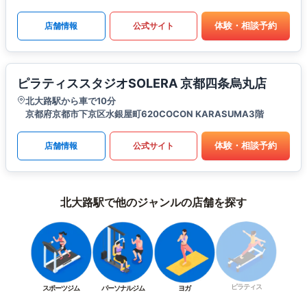
体験・相談予約
店舗情報
公式サイト
ピラティススタジオSOLERA 京都四条烏丸店
北大路駅から車で10分
京都府京都市下京区水銀屋町620COCON KARASUMA3階
体験・相談予約
店舗情報
公式サイト
北大路駅で他のジャンルの店舗を探す
ピラティス
スポーツジム
パーソナルジム
ヨガ