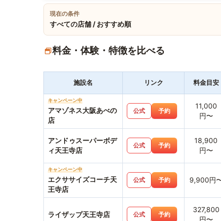
現在の条件
すべての店舗 / おすすめ順
料金・体験・特徴を比べる
施設名
リンク
料金目安
キャンペーン中
11,000
アマゾネス大阪あべの
公式
予約
円〜
店
アンドゥスーパーボデ
18,900
公式
予約
ィ天王寺店
円〜
キャンペーン中
エクササイズコーチ天
9,900円
公式
予約
王寺店
327,800
ライザップ天王寺店
公式
予約
円〜