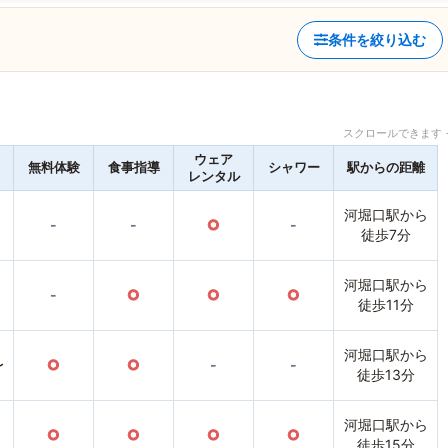
条件を絞り込む
スクロールできます 
ウェア
無料体験
食事指導
シャワー
駅からの距離
レンタル
河堀口駅から
-
-
○
-
徒歩7分
河堀口駅から
-
○
○
○
徒歩11分
河堀口駅から
〜
○
○
-
-
徒歩13分
河堀口駅から
○
○
○
○
徒歩15分