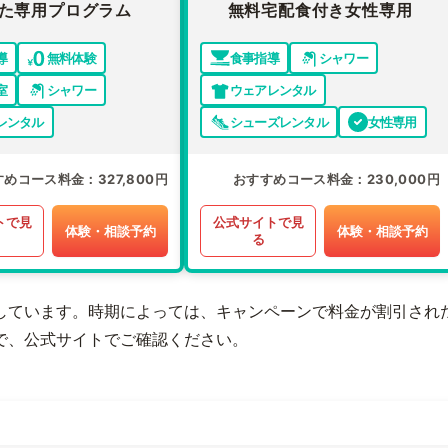
た専用プログラム
無料宅配食付き女性専用
導
無料体験
食事指導
シャワー
室
シャワー
ウェアレンタル
レンタル
シューズレンタル
女性専用
すめコース料金
327,800円
おすすめコース料金
230,000円
トで見
公式サイトで見
体験・相談予約
体験・相談予約
る
しています。時期によっては、キャンペーンで料金が割引され
で、公式サイトでご確認ください。