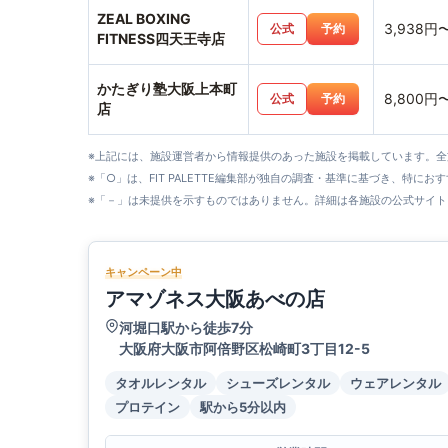
ZEAL BOXING
3,938円
公式
予約
FITNESS四天王寺店
かたぎり塾大阪上本町
8,800円
公式
予約
店
※上記には、施設運営者から情報提供のあった施設を掲載しています。
※「○」は、FIT PALETTE編集部が独自の調査・基準に基づき、特にお
※「－」は未提供を示すものではありません。詳細は各施設の公式サイト
キャンペーン中
アマゾネス大阪あべの店
河堀口駅から徒歩7分
大阪府大阪市阿倍野区松崎町3丁目12-5
タオルレンタル
シューズレンタル
ウェアレンタル
プロテイン
駅から5分以内