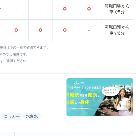
河堀口駅から
〜
-
-
○
○
車で5分
河堀口駅から
〜
○
○
○
-
車で6分
全施設は下の一覧で確認できます。
すすめする項目です。
をご確認ください。
ロッカー
水素水