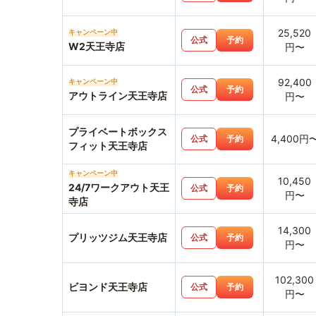
25,520
キャンペーン中
公式
予約
W2天王寺店
円〜
92,400
キャンペーン中
公式
予約
アウトライン天王寺店
円〜
プライベートボックス
4,400円
公式
予約
フィット天王寺店
キャンペーン中
10,450
24/7ワークアウト天王
公式
予約
円〜
寺店
14,300
プリッツジム天王寺店
公式
予約
円〜
102,300
ビヨンド天王寺店
公式
予約
円〜