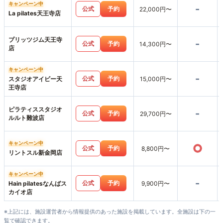
キャンペーン中
-
公式
予約
22,000円〜
La pilates天王寺店
プリッツジム天王寺
-
公式
予約
14,300円〜
店
キャンペーン中
-
公式
予約
スタジオアイビー天
15,000円〜
王寺店
ピラティススタジオ
-
公式
予約
29,700円〜
ルルト難波店
キャンペーン中
○
公式
予約
8,800円〜
リントスル新金岡店
キャンペーン中
-
公式
予約
Hain pilatesなんばス
9,900円〜
カイオ店
※上記には、施設運営者から情報提供のあった施設を掲載しています。全施設は下の一
覧で確認できます。