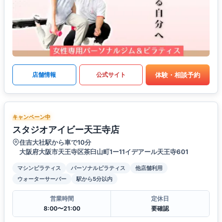
体験・相談予約
店舗情報
公式サイト
キャンペーン中
スタジオアイビー天王寺店
住吉大社駅から車で10分
大阪府大阪市天王寺区茶臼山町1ー11イデアール天王寺601
マシンピラティス
パーソナルピラティス
他店舗利用
ウォーターサーバー
駅から5分以内
営業時間
定休日
8:00〜21:00
要確認