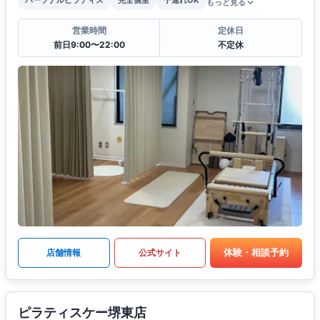
パーソナルピラティス
完全個室
子連れOK
もっと見る
営業時間
定休日
前日9:00〜22:00
不定休
体験・相談予約
店舗情報
公式サイト
ピラティスケー堺東店