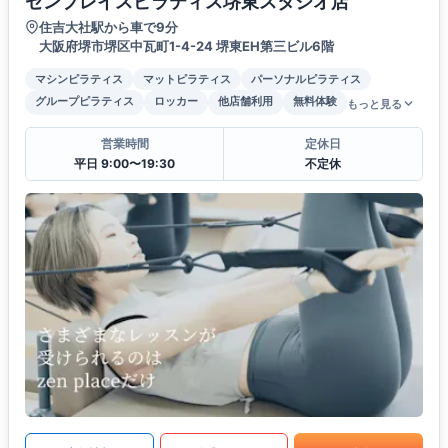
ゼンプレイスピラティス堺東スタジオ店
住吉大社駅から車で9分
大阪府堺市堺区中瓦町1-4-24 堺東EH第三ビル6階
マシンピラティス
マットピラティス
パーソナルピラティス
グループピラティス
ロッカー
他店舗利用
無料体験
もっと見る
営業時間
定休日
平日 9:00〜19:30
不定休