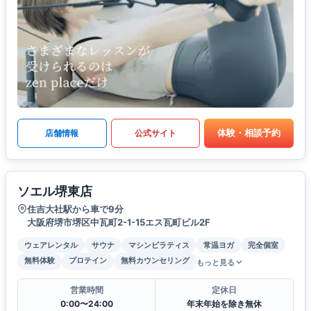
体験・相談予約
店舗情報
公式サイト
ソエル堺東店
住吉大社駅から車で9分
大阪府堺市堺区中瓦町2-1-15エス瓦町ビル2F
ウェアレンタル
サウナ
マシンピラティス
常温ヨガ
完全個室
無料体験
プロテイン
無料カウンセリング
もっと見る
営業時間
定休日
0:00〜24:00
年末年始を除き無休