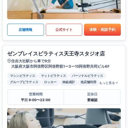
体験・相談予約
店舗情報
公式サイト
ゼンプレイスピラティス天王寺スタジオ店
住吉大社駅から車で9分
大阪府大阪市阿倍野区阿倍野筋1ー3ー15阿倍野共同ビル6F
マシンピラティス
マットピラティス
パーソナルピラティス
グループピラティス
ロッカー
体組成計
他店舗利用
もっと見る
営業時間
定休日
平日 9:00〜22:00
要確認