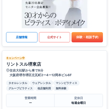
体験・相談予約
店舗情報
公式サイト
キャンペーン中
リントスル堺東店
住吉大社駅から車で9分
大阪府堺市堺区北瓦町2ー4ー12岡本ビル6F
タオルレンタル
ウェアレンタル
マシンピラティス
グループピラティス
他店舗利用
無料体験
営業時間
定休日
ー
毎週金曜日