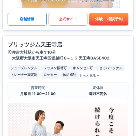
体験・相談予約
店舗情報
公式サイト
プリッツジム天王寺店
住吉大社駅から車で10分
大阪府大阪市天王寺区堀越町８−１６ 天王寺BASE402
シューズレンタル
レッスン振替可
キャンセル可
セミパーソナル
トレーナー固定制
ロッカー
体組成計
もっと見る
営業時間
定休日
月曜日 11:00〜21:00
毎月不定休