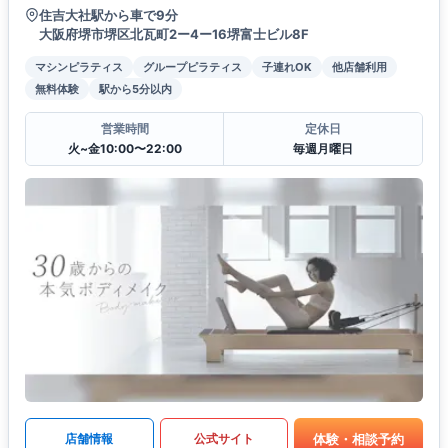
住吉大社駅から車で9分
大阪府堺市堺区北瓦町2ー4ー16堺富士ビル8F
マシンピラティス
グループピラティス
子連れOK
他店舗利用
無料体験
駅から5分以内
営業時間
定休日
火~金10:00〜22:00
毎週月曜日
体験・相談予約
店舗情報
公式サイト