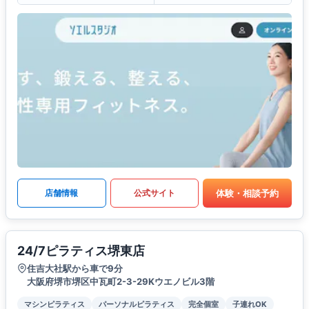
体験・相談予約
店舗情報
公式サイト
24/7ピラティス堺東店
住吉大社駅から車で9分
大阪府堺市堺区中瓦町2-3-29Kウエノビル3階
マシンピラティス
パーソナルピラティス
完全個室
子連れOK