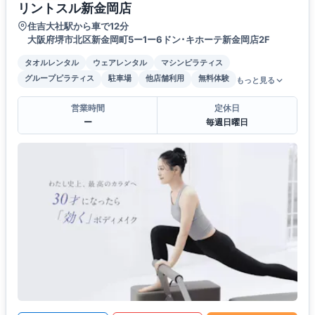
リントスル新金岡店
住吉大社駅から車で12分
大阪府堺市北区新金岡町5ー1ー6ドン･キホーテ新金岡店2F
タオルレンタル
ウェアレンタル
マシンピラティス
グループピラティス
駐車場
他店舗利用
無料体験
もっと見る
営業時間
定休日
ー
毎週日曜日