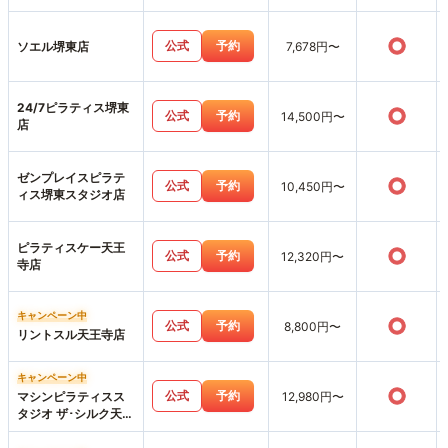
店
○
公式
予約
ソエル堺東店
7,678円〜
24/7ピラティス堺東
○
公式
予約
14,500円〜
店
ゼンプレイスピラテ
○
公式
予約
10,450円〜
ィス堺東スタジオ店
ピラティスケー天王
○
公式
予約
12,320円〜
寺店
キャンペーン中
○
公式
予約
8,800円〜
リントスル天王寺店
キャンペーン中
○
公式
予約
マシンピラティスス
12,980円〜
タジオ ザ･シルク天王
寺MIO店