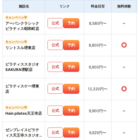
施設名
リンク
料金目安
無料体験
キャンペーン中
-
公式
予約
アーバンクラシック
8,580円〜
ピラティス昭和町店
キャンペーン中
○
公式
予約
8,800円〜
リントスル堺東店
ピラティススタジオ
-
公式
予約
6,600円〜
SAKURA堺駅店
ピラティスケー堺東
○
公式
予約
12,320円〜
店
キャンペーン中
-
公式
予約
9,900円〜
Hain pilates天王寺店
ゼンプレイスピラテ
-
公式
予約
9,625円〜
ィス天王寺スタジオ