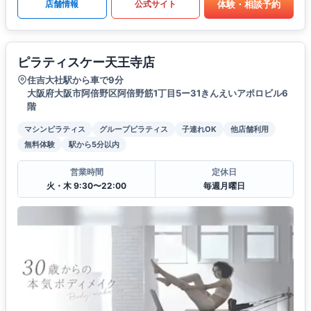
体験・相談予約
店舗情報
公式サイト
ピラティスケー天王寺店
住吉大社駅から車で9分
大阪府大阪市阿倍野区阿倍野筋1丁目5ー31きんえいアポロビル6
階
マシンピラティス
グループピラティス
子連れOK
他店舗利用
無料体験
駅から5分以内
営業時間
定休日
火・木 9:30〜22:00
毎週月曜日