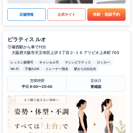
体験・相談予約
店舗情報
公式サイト
ピラティス ルオ
塚西駅から車で11分
大阪府大阪市天王寺区上汐３丁目２-１６ アリビオ上本町 703
レッスン振替可
キャンセル可
マシンピラティス
ロッカー
Wi-Fi
子連れOK
トレーナー指名
駅から5分以内
営業時間
定休日
平日 9:00〜20:00
要確認