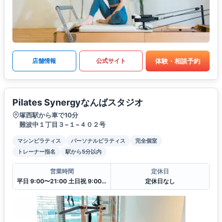
体験・相談予約
店舗情報
公式サイト
Pilates Synergyなんばスタジオ
塚西駅から車で10分
難波中１丁目３−１−４０２号
マシンピラティス
パーソナルピラティス
完全個室
トレーナー指名
駅から5分以内
営業時間
定休日
平日 9:00〜21:00 土日祝 9:00〜19:00
定休日なし