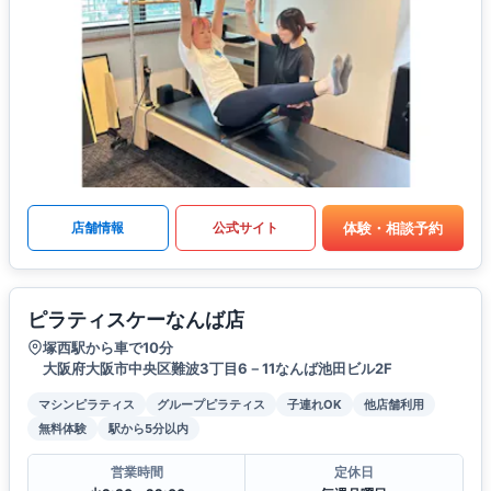
体験・相談予約
店舗情報
公式サイト
ピラティスケーなんば店
塚西駅から車で10分
大阪府大阪市中央区難波3丁目6－11なんば池田ビル2F
マシンピラティス
グループピラティス
子連れOK
他店舗利用
無料体験
駅から5分以内
営業時間
定休日