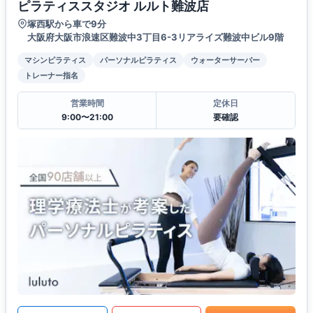
ピラティススタジオ ルルト難波店
塚西駅から車で9分
大阪府大阪市浪速区難波中3丁目6-3リアライズ難波中ビル9階
マシンピラティス
パーソナルピラティス
ウォーターサーバー
トレーナー指名
営業時間
定休日
9:00〜21:00
要確認