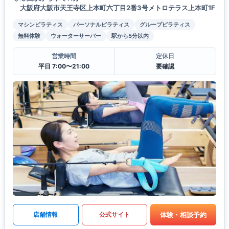
大阪府大阪市天王寺区上本町六丁目2番3号メトロテラス上本町1F
マシンピラティス
パーソナルピラティス
グループピラティス
無料体験
ウォーターサーバー
駅から5分以内
営業時間
定休日
平日 7:00〜21:00
要確認
体験・相談予約
店舗情報
公式サイト