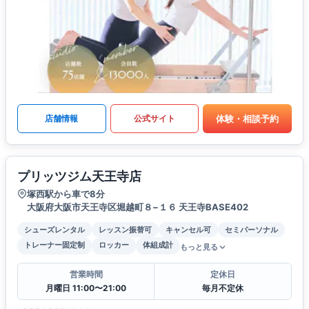
体験・相談予約
店舗情報
公式サイト
プリッツジム天王寺店
塚西駅から車で8分
大阪府大阪市天王寺区堀越町８−１６ 天王寺BASE402
シューズレンタル
レッスン振替可
キャンセル可
セミパーソナル
トレーナー固定制
ロッカー
体組成計
もっと見る
営業時間
定休日
月曜日 11:00〜21:00
毎月不定休