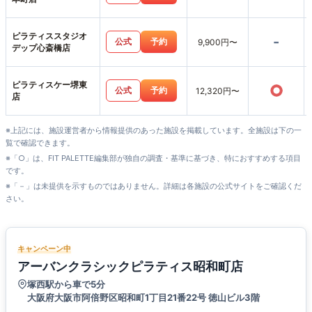
ピラティススタジオ
-
公式
予約
9,900円〜
デップ心斎橋店
ピラティスケー堺東
○
公式
予約
12,320円〜
店
※上記には、施設運営者から情報提供のあった施設を掲載しています。全施設は下の一
覧で確認できます。
※「○」は、FIT PALETTE編集部が独自の調査・基準に基づき、特におすすめする項目
です。
※「－」は未提供を示すものではありません。詳細は各施設の公式サイトをご確認くだ
さい。
キャンペーン中
アーバンクラシックピラティス昭和町店
塚西駅から車で5分
大阪府大阪市阿倍野区昭和町1丁目21番22号 徳山ビル3階