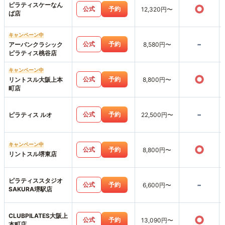
ピラティスケーなん
○
公式
予約
12,320円〜
ば店
キャンペーン中
-
公式
予約
アーバンクラシック
8,580円〜
ピラティス桃谷店
キャンペーン中
○
公式
予約
リントスル大阪上本
8,800円〜
町店
-
公式
予約
ピラティス ルオ
22,500円〜
キャンペーン中
○
公式
予約
8,800円〜
リントスル堺東店
ピラティススタジオ
-
公式
予約
6,600円〜
SAKURA堺駅店
CLUBPILATES大阪上
○
公式
予約
13,090円〜
本町店