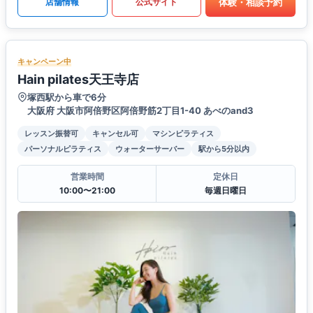
体験・相談予約
店舗情報
公式サイト
キャンペーン中
Hain pilates天王寺店
塚西駅から車で6分
大阪府 大阪市阿倍野区阿倍野筋2丁目1-40 あべのand3
レッスン振替可
キャンセル可
マシンピラティス
パーソナルピラティス
ウォーターサーバー
駅から5分以内
営業時間
定休日
10:00〜21:00
毎週日曜日