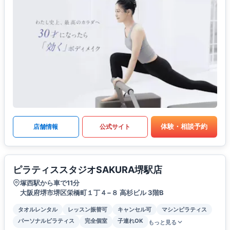
体験・相談予約
店舗情報
公式サイト
ピラティススタジオSAKURA堺駅店
塚西駅から車で11分
大阪府堺市堺区栄橋町１丁４−８ 高杉ビル 3階B
タオルレンタル
レッスン振替可
キャンセル可
マシンピラティス
パーソナルピラティス
完全個室
子連れOK
もっと見る