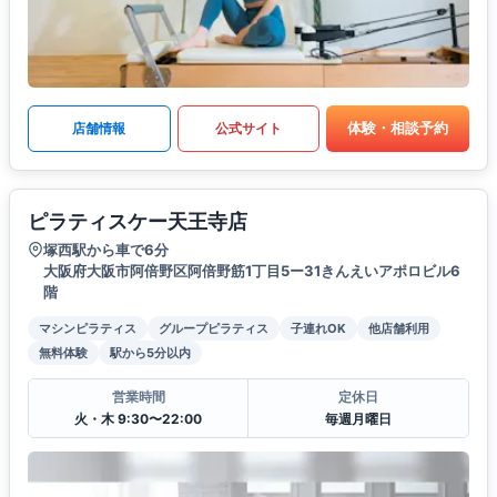
体験・相談予約
店舗情報
公式サイト
ピラティスケー天王寺店
塚西駅から車で6分
大阪府大阪市阿倍野区阿倍野筋1丁目5ー31きんえいアポロビル6
階
マシンピラティス
グループピラティス
子連れOK
他店舗利用
無料体験
駅から5分以内
営業時間
定休日
火・木 9:30〜22:00
毎週月曜日