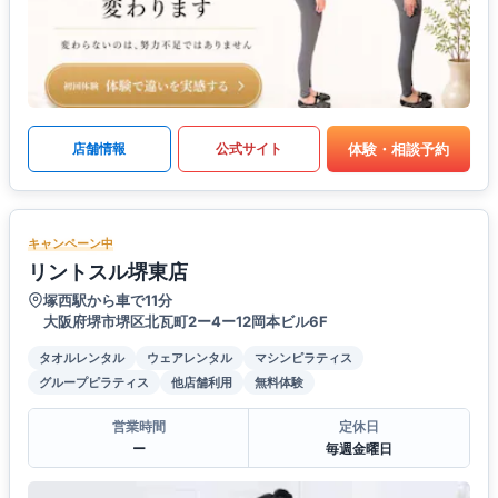
体験・相談予約
店舗情報
公式サイト
キャンペーン中
リントスル堺東店
塚西駅から車で11分
大阪府堺市堺区北瓦町2ー4ー12岡本ビル6F
タオルレンタル
ウェアレンタル
マシンピラティス
グループピラティス
他店舗利用
無料体験
営業時間
定休日
ー
毎週金曜日