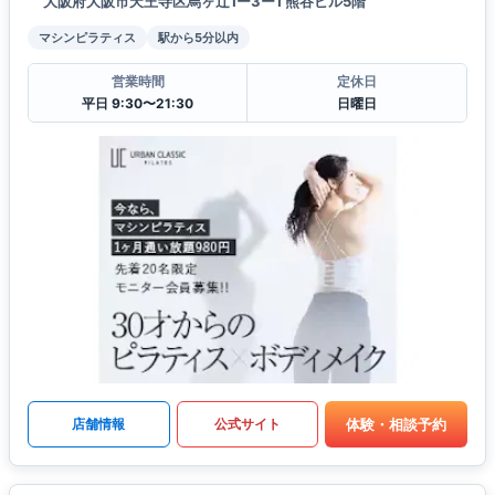
大阪府大阪市天王寺区烏ヶ辻1ー3ー1 熊谷ビル5階
マシンピラティス
駅から5分以内
営業時間
定休日
平日 9:30〜21:30
日曜日
体験・相談予約
店舗情報
公式サイト