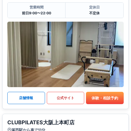
営業時間
定休日
前日9:00〜22:00
不定休
体験・相談予約
店舗情報
公式サイト
CLUBPILATES大阪上本町店
塚西駅から車で11分