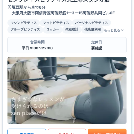
塚西駅から車で6分
大阪府大阪市阿倍野区阿倍野筋1ー3ー15阿倍野共同ビル6F
マシンピラティス
マットピラティス
パーソナルピラティス
グループピラティス
ロッカー
体組成計
他店舗利用
もっと見る
営業時間
定休日
平日 9:00〜22:00
要確認