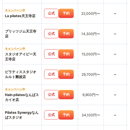
寺MIO店
キャンペーン中
-
公式
予約
22,000円〜
La pilates天王寺店
プリッツジム天王寺
-
公式
予約
14,300円〜
店
キャンペーン中
-
公式
予約
スタジオアイビー天
15,000円〜
王寺店
ピラティススタジオ
-
公式
予約
29,700円〜
ルルト難波店
キャンペーン中
-
公式
予約
Hain pilatesなんばス
9,900円〜
カイオ店
Pilates Synergyなん
-
公式
予約
34,100円〜
ばスタジオ