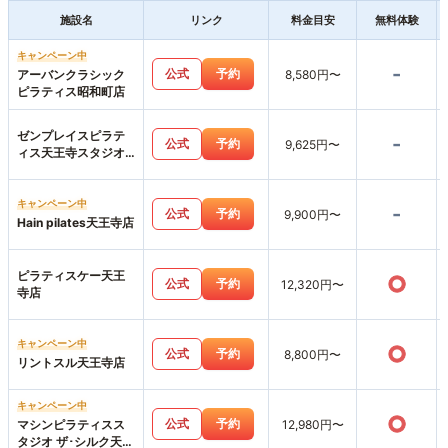
施設名
リンク
料金目安
無料体験
キャンペーン中
-
公式
予約
アーバンクラシック
8,580円〜
ピラティス昭和町店
ゼンプレイスピラテ
-
公式
予約
9,625円〜
ィス天王寺スタジオ
店
キャンペーン中
-
公式
予約
9,900円〜
Hain pilates天王寺店
ピラティスケー天王
○
公式
予約
12,320円〜
寺店
キャンペーン中
○
公式
予約
8,800円〜
リントスル天王寺店
キャンペーン中
○
公式
予約
マシンピラティスス
12,980円〜
タジオ ザ･シルク天王