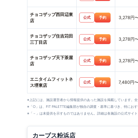
チョコザップ西田辺東
3,278円
公式
予約
店
チョコザップ住吉苅田
3,278円
公式
予約
三丁目店
チョコザップ天下茶屋
3,278円
公式
予約
店
エニタイムフィットネ
7,480円
公式
予約
ス堺東店
※上記には、施設運営者から情報提供のあった施設を掲載しています。
※「○」は、FIT PALETTE編集部が独自の調査・基準に基づき、特にお
※「－」は未提供を示すものではありません。詳細は各施設の公式サイト
カーブス粉浜店