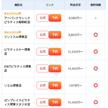
施設名
リンク
料金目安
無料体験
キャンペーン中
-
公式
予約
アーバンクラシック
8,580円〜
ピラティス昭和町店
キャンペーン中
○
公式
予約
8,800円〜
リントスル堺東店
ピラティスケー堺東
○
公式
予約
12,320円〜
店
24/7ピラティス堺東
○
公式
予約
14,500円〜
店
○
公式
予約
ソエル堺東店
7,678円〜
ゼンプレイスピラテ
○
公式
予約
10,450円〜
ィス堺東スタジオ店