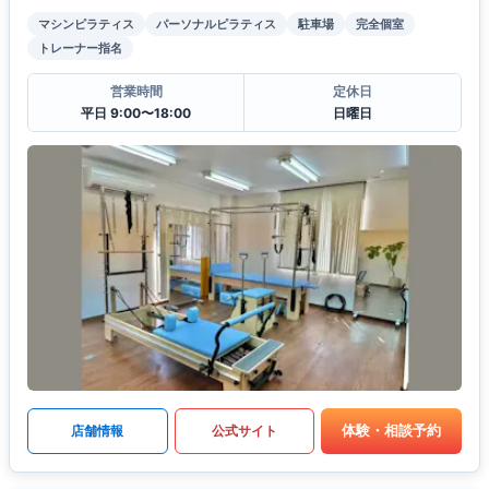
マシンピラティス
パーソナルピラティス
駐車場
完全個室
トレーナー指名
営業時間
定休日
平日 9:00〜18:00
日曜日
体験・相談予約
店舗情報
公式サイト