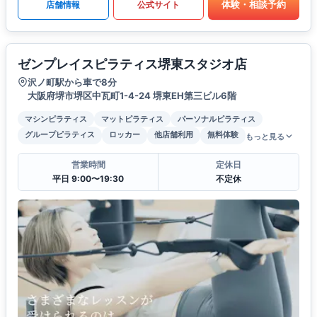
体験・相談予約
店舗情報
公式サイト
ゼンプレイスピラティス堺東スタジオ店
沢ノ町駅から車で8分
大阪府堺市堺区中瓦町1-4-24 堺東EH第三ビル6階
マシンピラティス
マットピラティス
パーソナルピラティス
グループピラティス
ロッカー
他店舗利用
無料体験
もっと見る
営業時間
定休日
平日 9:00〜19:30
不定休