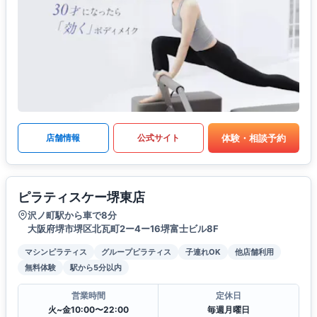
体験・相談予約
店舗情報
公式サイト
ピラティスケー堺東店
沢ノ町駅から車で8分
大阪府堺市堺区北瓦町2ー4ー16堺富士ビル8F
マシンピラティス
グループピラティス
子連れOK
他店舗利用
無料体験
駅から5分以内
営業時間
定休日
火~金10:00〜22:00
毎週月曜日