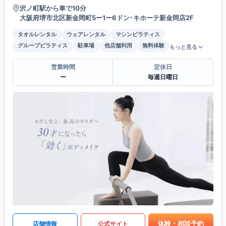
沢ノ町駅から車で10分
大阪府堺市北区新金岡町5ー1ー6ドン･キホーテ新金岡店2F
タオルレンタル
ウェアレンタル
マシンピラティス
グループピラティス
駐車場
他店舗利用
無料体験
もっと見る
営業時間
定休日
ー
毎週日曜日
体験・相談予約
店舗情報
公式サイト