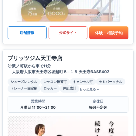
体験・相談予約
店舗情報
公式サイト
プリッツジム天王寺店
沢ノ町駅から車で11分
大阪府大阪市天王寺区堀越町８−１６ 天王寺BASE402
シューズレンタル
レッスン振替可
キャンセル可
セミパーソナル
トレーナー固定制
ロッカー
体組成計
もっと見る
営業時間
定休日
月曜日 11:00〜21:00
毎月不定休