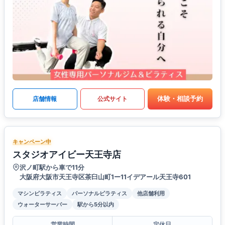
体験・相談予約
店舗情報
公式サイト
キャンペーン中
スタジオアイビー天王寺店
沢ノ町駅から車で11分
大阪府大阪市天王寺区茶臼山町1ー11イデアール天王寺601
マシンピラティス
パーソナルピラティス
他店舗利用
ウォーターサーバー
駅から5分以内
営業時間
定休日