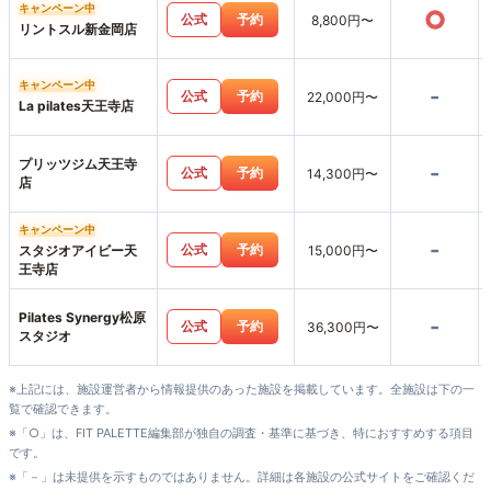
キャンペーン中
○
公式
予約
8,800円〜
リントスル新金岡店
キャンペーン中
-
公式
予約
22,000円〜
La pilates天王寺店
プリッツジム天王寺
-
公式
予約
14,300円〜
店
キャンペーン中
-
公式
予約
スタジオアイビー天
15,000円〜
王寺店
Pilates Synergy松原
-
公式
予約
36,300円〜
スタジオ
※上記には、施設運営者から情報提供のあった施設を掲載しています。全施設は下の一
覧で確認できます。
※「○」は、FIT PALETTE編集部が独自の調査・基準に基づき、特におすすめする項目
です。
※「－」は未提供を示すものではありません。詳細は各施設の公式サイトをご確認くだ