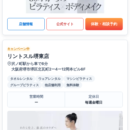
体験・相談予約
店舗情報
公式サイト
キャンペーン中
リントスル堺東店
沢ノ町駅から車で8分
大阪府堺市堺区北瓦町2ー4ー12岡本ビル6F
タオルレンタル
ウェアレンタル
マシンピラティス
グループピラティス
他店舗利用
無料体験
営業時間
定休日
ー
毎週金曜日