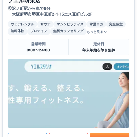
ソエル堺東店
沢ノ町駅から車で8分
大阪府堺市堺区中瓦町2-1-15エス瓦町ビル2F
ウェアレンタル
サウナ
マシンピラティス
常温ヨガ
完全個室
無料体験
プロテイン
無料カウンセリング
もっと見る
営業時間
定休日
0:00〜24:00
年末年始を除き無休