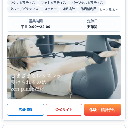
マシンピラティス
マットピラティス
パーソナルピラティス
グループピラティス
ロッカー
体組成計
他店舗利用
もっと見る
営業時間
定休日
平日 9:00〜22:00
要確認
体験・相談予約
店舗情報
公式サイト