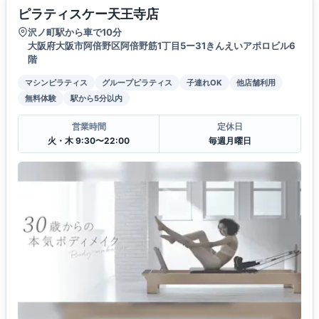
ピラティスケー天王寺店
沢ノ町駅から車で10分
大阪府大阪市阿倍野区阿倍野筋1丁目5ー31きんえいアポロビル6
階
マシンピラティス
グループピラティス
子連れOK
他店舗利用
無料体験
駅から5分以内
営業時間
定休日
火・木 9:30〜22:00
毎週月曜日