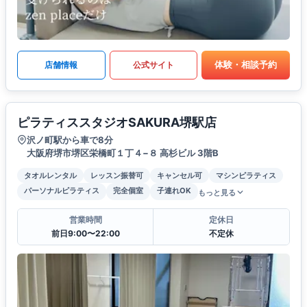
体験・相談予約
店舗情報
公式サイト
ピラティススタジオSAKURA堺駅店
沢ノ町駅から車で8分
大阪府堺市堺区栄橋町１丁４−８ 高杉ビル 3階B
タオルレンタル
レッスン振替可
キャンセル可
マシンピラティス
パーソナルピラティス
完全個室
子連れOK
もっと見る
営業時間
定休日
前日9:00〜22:00
不定休