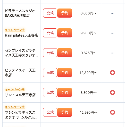
ピラティススタジオ
-
公式
予約
6,600円〜
SAKURA堺駅店
キャンペーン中
-
公式
予約
9,900円〜
Hain pilates天王寺店
ゼンプレイスピラテ
-
公式
予約
9,625円〜
ィス天王寺スタジオ
店
ピラティスケー天王
○
公式
予約
12,320円〜
寺店
キャンペーン中
○
公式
予約
8,800円〜
リントスル天王寺店
キャンペーン中
○
公式
予約
マシンピラティスス
12,980円〜
タジオ ザ･シルク天王
寺MIO店