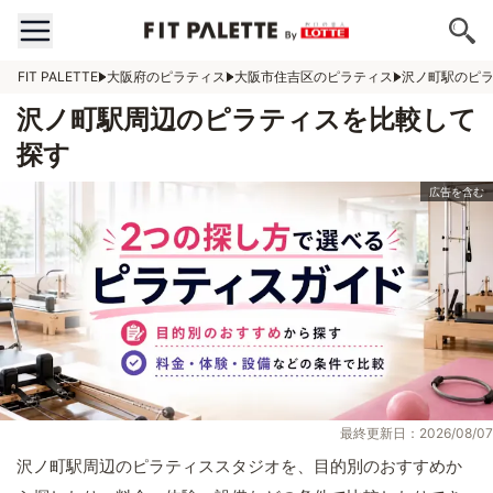
FIT PALETTE
大阪府のピラティス
大阪市住吉区のピラティス
沢ノ町駅のピ
沢ノ町駅周辺のピラティスを比較して
探す
最終更新日：2026/08/07
沢ノ町駅周辺のピラティススタジオを、目的別のおすすめか