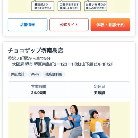
体験・相談予約
店舗情報
公式サイト
チョコザップ堺南島店
沢ノ町駅から車で5分
大阪府 堺市 堺区南島町2ー123ー1 (株)山下組ビル 1F/2F
体組成計
Wi-Fi
他店舗利用
営業時間
定休日
24:00間
要確認