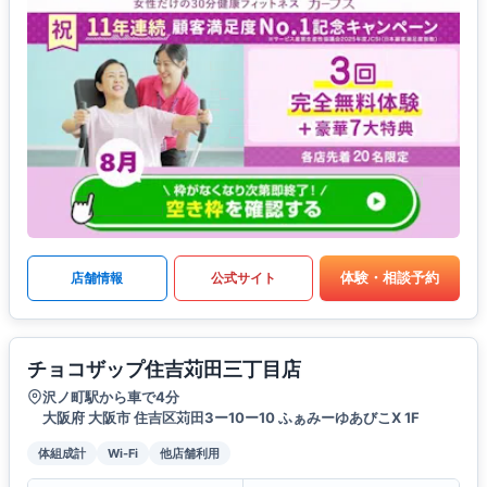
体験・相談予約
店舗情報
公式サイト
チョコザップ住吉苅田三丁目店
沢ノ町駅から車で4分
大阪府 大阪市 住吉区苅田3ー10ー10 ふぁみーゆあびこX 1F
体組成計
Wi-Fi
他店舗利用