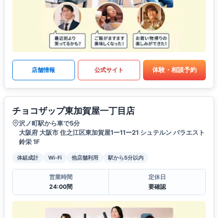
体験・相談予約
店舗情報
公式サイト
チョコザップ東加賀屋一丁目店
沢ノ町駅から車で5分
大阪府 大阪市 住之江区東加賀屋1ー11ー21 シュテルン パラエスト
鈴栄 1F
体組成計
Wi-Fi
他店舗利用
駅から5分以内
営業時間
定休日
24:00間
要確認