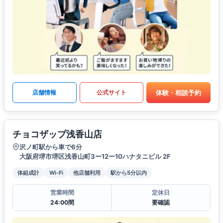
体験・相談予約
店舗情報
公式サイト
チョコザップ浅香山店
沢ノ町駅から車で6分
大阪府堺市堺区浅香山町3ー12ー10ハナタニビル 2F
体組成計
Wi-Fi
他店舗利用
駅から5分以内
営業時間
定休日
24:00間
要確認