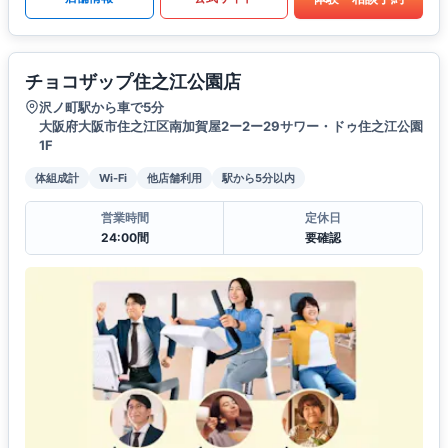
チョコザップ住之江公園店
沢ノ町駅から車で5分
大阪府大阪市住之江区南加賀屋2ー2ー29サワー・ドゥ住之江公園
1F
体組成計
Wi-Fi
他店舗利用
駅から5分以内
営業時間
定休日
24:00間
要確認