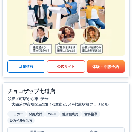
体験・相談予約
店舗情報
公式サイト
チョコザップ七道店
沢ノ町駅から車で5分
大阪府堺市堺区三宝町1-20辻ビル1F七道駅前プラザビル
ロッカー
体組成計
Wi-Fi
他店舗利用
食事指導
駅から5分以内