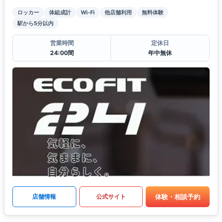
ロッカー
体組成計
Wi-Fi
他店舗利用
無料体験
駅から5分以内
営業時間
定休日
24:00間
年中無休
体験・相談予約
店舗情報
公式サイト