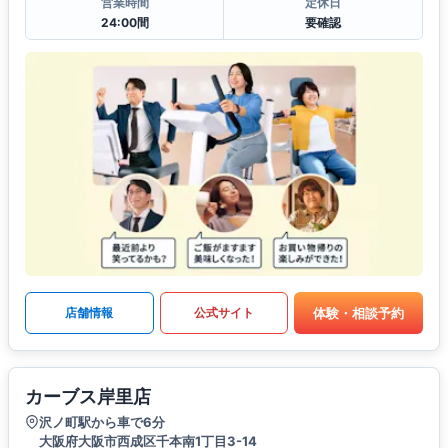
営業時間
定休日
24:00間
要確認
体験・相談予約
店舗情報
公式サイト
カーブス岸里店
沢ノ町駅から車で6分
大阪府大阪市西成区千本南1丁目3-14