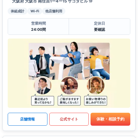
大阪府 大阪市 南住吉1ー4ー15 サコダビル 1F
体組成計
Wi-Fi
他店舗利用
営業時間
定休日
24:00間
要確認
体験・相談予約
店舗情報
公式サイト