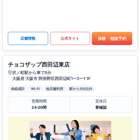
体験・相談予約
店舗情報
公式サイト
チョコザップ西田辺東店
沢ノ町駅から車で5分
大阪府 大阪市 阿倍野区西田辺町1ー2ー1 1F
体組成計
Wi-Fi
他店舗利用
駅から5分以内
営業時間
定休日
24:00間
要確認