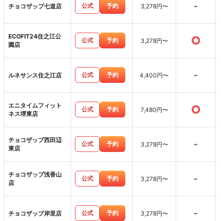
-
公式
予約
チョコザップ七道店
3,278円〜
ECOFIT24住之江公
○
公式
予約
3,278円〜
園店
-
公式
予約
ルネサンス住之江店
4,400円〜
エニタイムフィット
○
公式
予約
7,480円〜
ネス堺東店
チョコザップ西田辺
-
公式
予約
3,278円〜
東店
チョコザップ浅香山
-
公式
予約
3,278円〜
店
-
公式
予約
チョコザップ岸里店
3,278円〜