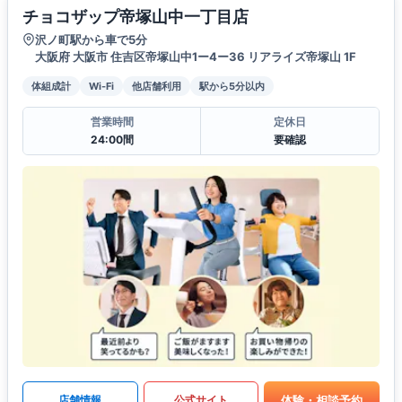
チョコザップ帝塚山中一丁目店
沢ノ町駅から車で5分
大阪府 大阪市 住吉区帝塚山中1ー4ー36 リアライズ帝塚山 1F
体組成計
Wi-Fi
他店舗利用
駅から5分以内
営業時間
定休日
24:00間
要確認
体験・相談予約
店舗情報
公式サイト