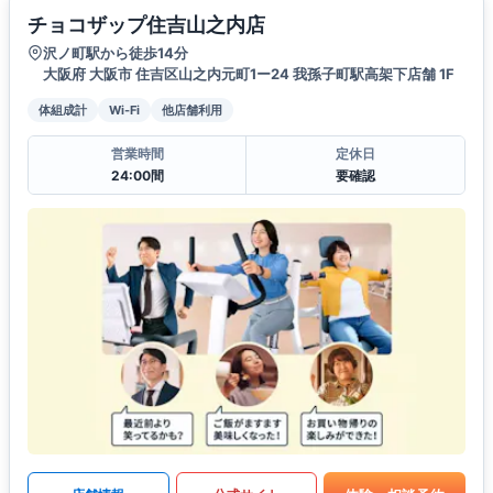
チョコザップ住吉山之内店
沢ノ町駅から徒歩14分
大阪府 大阪市 住吉区山之内元町1ー24 我孫子町駅高架下店舗 1F
体組成計
Wi-Fi
他店舗利用
営業時間
定休日
24:00間
要確認