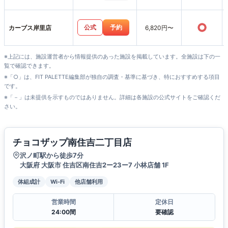
○
公式
予約
カーブス岸里店
6,820円〜
※上記には、施設運営者から情報提供のあった施設を掲載しています。全施設は下の一
覧で確認できます。
※「○」は、FIT PALETTE編集部が独自の調査・基準に基づき、特におすすめする項目
です。
※「－」は未提供を示すものではありません。詳細は各施設の公式サイトをご確認くだ
さい。
チョコザップ南住吉二丁目店
沢ノ町駅から徒歩7分
大阪府 大阪市 住吉区南住吉2ー23ー7 小林店舗 1F
体組成計
Wi-Fi
他店舗利用
営業時間
定休日
24:00間
要確認