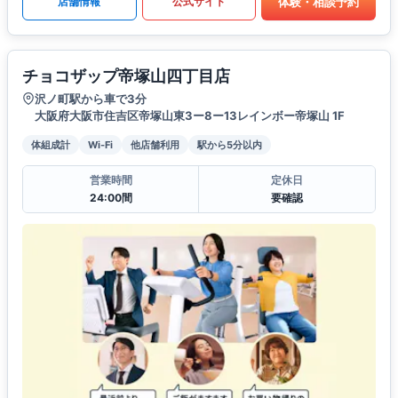
体験・相談予約
店舗情報
公式サイト
チョコザップ帝塚山四丁目店
沢ノ町駅から車で3分
大阪府大阪市住吉区帝塚山東3ー8ー13レインボー帝塚山 1F
体組成計
Wi-Fi
他店舗利用
駅から5分以内
営業時間
定休日
24:00間
要確認