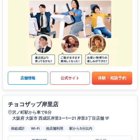
体験・相談予約
店舗情報
公式サイト
チョコザップ岸里店
沢ノ町駅から車で6分
大阪府 大阪市 西成区岸里3ー1ー21 岸里3丁目店舗 1F
体組成計
Wi-Fi
他店舗利用
駅から5分以内