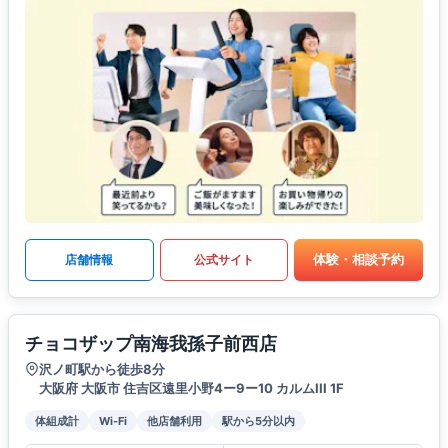
体験・相談予約
店舗情報
公式サイト
チョコザップ南海我孫子前西店
沢ノ町駅から徒歩8分
大阪府 大阪市 住吉区遠里小野4ー9ー10 カルムIII 1F
体組成計
Wi-Fi
他店舗利用
駅から5分以内