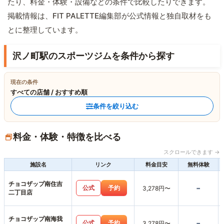
たり、料金・体験・設備などの条件で比較したりできます。
掲載情報は、FIT PALETTE編集部が公式情報と独自取材をも
とに整理しています。
沢ノ町駅のスポーツジムを条件から探す
現在の条件
すべての店舗 / おすすめ順
条件を絞り込む
料金・体験・特徴を比べる
スクロールできます →
施設名
リンク
料金目安
無料体験
チョコザップ南住吉
-
公式
予約
3,278円〜
二丁目店
チョコザップ南海我
-
公式
予約
3,278円〜