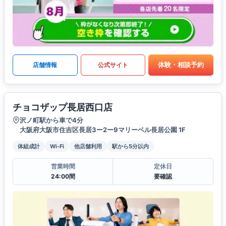
体験・相談予約
店舗情報
公式サイト
チョコザップ長居西口店
沢ノ町駅から車で4分
大阪府大阪市住吉区長居3ー2ー9マリーベル長居公園 1F
体組成計
Wi-Fi
他店舗利用
駅から5分以内
営業時間
定休日
24:00間
要確認