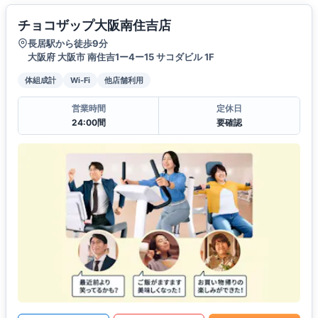
チョコザップ大阪南住吉店
長居駅から徒歩9分
大阪府 大阪市 南住吉1ー4ー15 サコダビル 1F
体組成計
Wi-Fi
他店舗利用
営業時間
定休日
24:00間
要確認