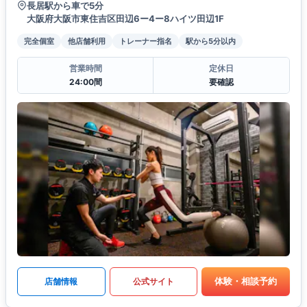
長居駅から車で5分
大阪府大阪市東住吉区田辺6ー4ー8ハイツ田辺1F
完全個室
他店舗利用
トレーナー指名
駅から5分以内
営業時間
定休日
24:00間
要確認
体験・相談予約
店舗情報
公式サイト