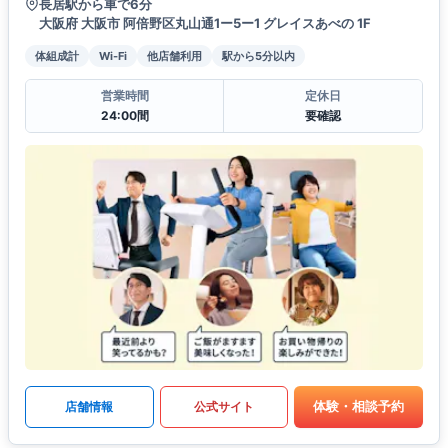
長居駅から車で6分
大阪府 大阪市 阿倍野区丸山通1ー5ー1 グレイスあべの 1F
体組成計
Wi-Fi
他店舗利用
駅から5分以内
営業時間
定休日
24:00間
要確認
体験・相談予約
店舗情報
公式サイト