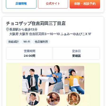
体験・相談予約
店舗情報
公式サイト
チョコザップ住吉苅田三丁目店
長居駅から徒歩13分
大阪府 大阪市 住吉区苅田3ー10ー10 ふぁみーゆあびこX 1F
体組成計
Wi-Fi
他店舗利用
営業時間
定休日
24:00間
要確認