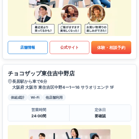
体験・相談予約
店舗情報
公式サイト
チョコザップ東住吉中野店
長居駅から車で6分
大阪府 大阪市 東住吉区中野4ー1ー16 サラオリエンテ 1F
体組成計
Wi-Fi
他店舗利用
営業時間
定休日
24:00間
要確認