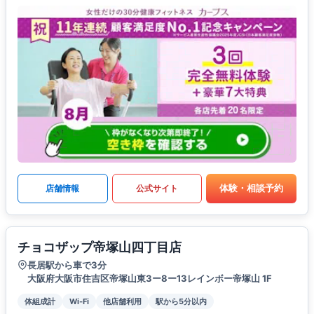
体験・相談予約
店舗情報
公式サイト
チョコザップ帝塚山四丁目店
長居駅から車で3分
大阪府大阪市住吉区帝塚山東3ー8ー13レインボー帝塚山 1F
体組成計
Wi-Fi
他店舗利用
駅から5分以内