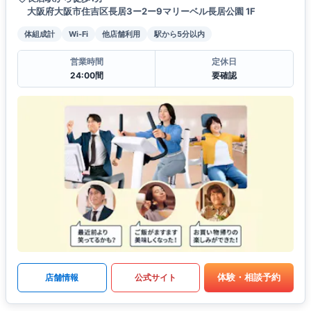
大阪府大阪市住吉区長居3ー2ー9マリーベル長居公園 1F
体組成計
Wi-Fi
他店舗利用
駅から5分以内
営業時間
定休日
24:00間
要確認
体験・相談予約
店舗情報
公式サイト