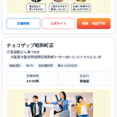
体験・相談予約
店舗情報
公式サイト
チョコザップ昭和町店
長居駅から車で6分
大阪府大阪市阿倍野区昭和町1ー8ー26パレロイヤルビル 2F
体組成計
Wi-Fi
他店舗利用
駅から5分以内
営業時間
定休日
24:00間
要確認