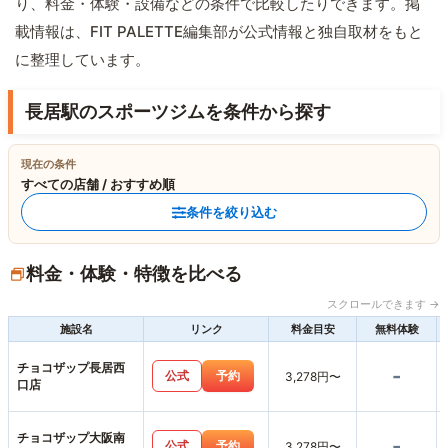
り、料金・体験・設備などの条件で比較したりできます。掲
載情報は、FIT PALETTE編集部が公式情報と独自取材をもと
に整理しています。
長居駅のスポーツジムを条件から探す
現在の条件
すべての店舗 / おすすめ順
条件を絞り込む
料金・体験・特徴を比べる
スクロールできます →
施設名
リンク
料金目安
無料体験
チョコザップ長居西
-
公式
予約
3,278円〜
口店
チョコザップ大阪南
-
公式
予約
3,278円〜