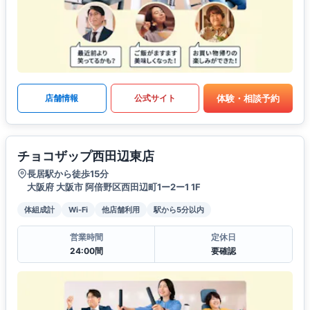
体験・相談予約
店舗情報
公式サイト
チョコザップ西田辺東店
長居駅から徒歩15分
大阪府 大阪市 阿倍野区西田辺町1ー2ー1 1F
体組成計
Wi-Fi
他店舗利用
駅から5分以内
営業時間
定休日
24:00間
要確認