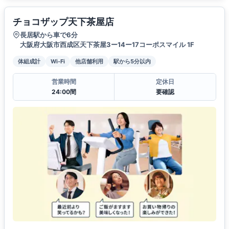
チョコザップ天下茶屋店
長居駅から車で6分
大阪府大阪市西成区天下茶屋3ー14ー17コーポスマイル 1F
体組成計
Wi-Fi
他店舗利用
駅から5分以内
営業時間
定休日
24:00間
要確認