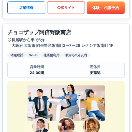
体験・相談予約
店舗情報
公式サイト
チョコザップ阿倍野阪南店
長居駅から車で5分
大阪府 大阪市 阿倍野区阪南町2ー7ー28 レクシア阪南町 1F
体組成計
Wi-Fi
他店舗利用
駅から5分以内
営業時間
定休日
24:00間
要確認