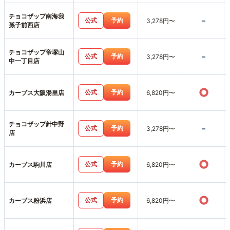
チョコザップ南海我
-
公式
予約
3,278円〜
孫子前西店
チョコザップ帝塚山
-
公式
予約
3,278円〜
中一丁目店
○
公式
予約
カーブス大阪湯里店
6,820円〜
チョコザップ針中野
-
公式
予約
3,278円〜
店
○
公式
予約
カーブス駒川店
6,820円〜
○
公式
予約
カーブス粉浜店
6,820円〜