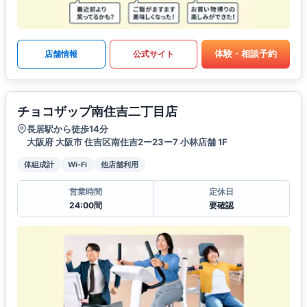
体験・相談予約
店舗情報
公式サイト
チョコザップ南住吉二丁目店
長居駅から徒歩14分
大阪府 大阪市 住吉区南住吉2ー23ー7 小林店舗 1F
体組成計
Wi-Fi
他店舗利用
営業時間
定休日
24:00間
要確認