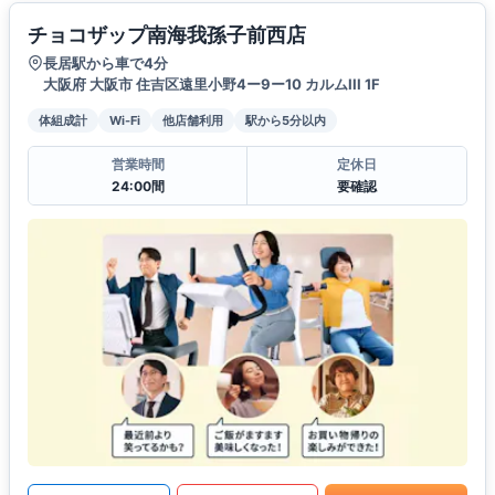
チョコザップ南海我孫子前西店
長居駅から車で4分
大阪府 大阪市 住吉区遠里小野4ー9ー10 カルムIII 1F
体組成計
Wi-Fi
他店舗利用
駅から5分以内
営業時間
定休日
24:00間
要確認