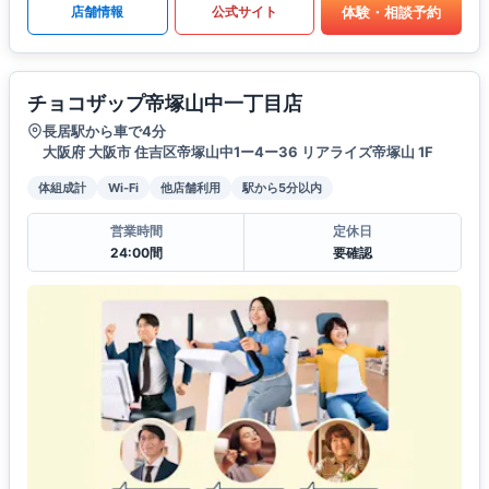
体験・相談予約
店舗情報
公式サイト
チョコザップ帝塚山中一丁目店
長居駅から車で4分
大阪府 大阪市 住吉区帝塚山中1ー4ー36 リアライズ帝塚山 1F
体組成計
Wi-Fi
他店舗利用
駅から5分以内
営業時間
定休日
24:00間
要確認