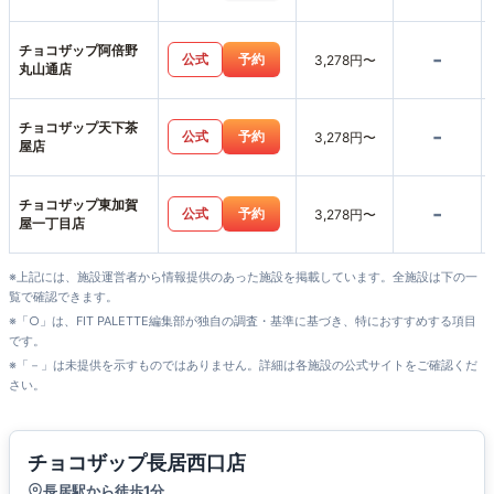
チョコザップ阿倍野
-
公式
予約
3,278円〜
丸山通店
チョコザップ天下茶
-
公式
予約
3,278円〜
屋店
チョコザップ東加賀
-
公式
予約
3,278円〜
屋一丁目店
※上記には、施設運営者から情報提供のあった施設を掲載しています。全施設は下の一
覧で確認できます。
※「○」は、FIT PALETTE編集部が独自の調査・基準に基づき、特におすすめする項目
です。
※「－」は未提供を示すものではありません。詳細は各施設の公式サイトをご確認くだ
さい。
チョコザップ長居西口店
長居駅から徒歩1分