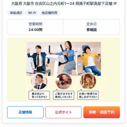
大阪府 大阪市 住吉区山之内元町1ー24 我孫子町駅高架下店舗 1F
体組成計
Wi-Fi
他店舗利用
営業時間
定休日
24:00間
要確認
体験・相談予約
店舗情報
公式サイト