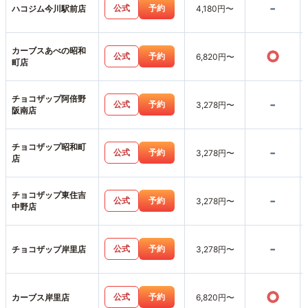
-
公式
予約
ハコジム今川駅前店
4,180円〜
カーブスあべの昭和
○
公式
予約
6,820円〜
町店
チョコザップ阿倍野
-
公式
予約
3,278円〜
阪南店
チョコザップ昭和町
-
公式
予約
3,278円〜
店
チョコザップ東住吉
-
公式
予約
3,278円〜
中野店
-
公式
予約
チョコザップ岸里店
3,278円〜
○
公式
予約
カーブス岸里店
6,820円〜