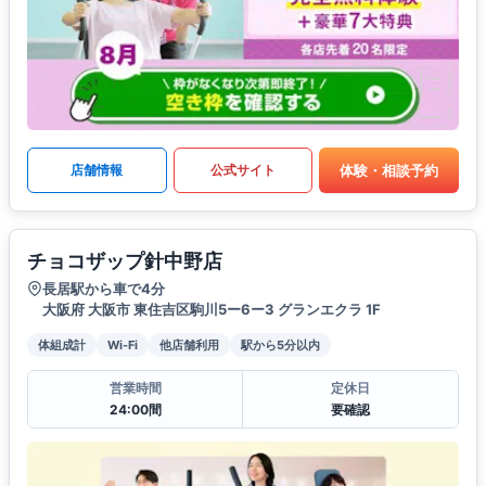
体験・相談予約
店舗情報
公式サイト
チョコザップ針中野店
長居駅から車で4分
大阪府 大阪市 東住吉区駒川5ー6ー3 グランエクラ 1F
体組成計
Wi-Fi
他店舗利用
駅から5分以内
営業時間
定休日
24:00間
要確認