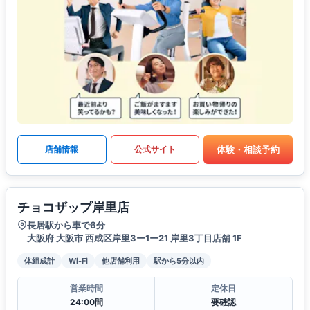
体験・相談予約
店舗情報
公式サイト
チョコザップ岸里店
長居駅から車で6分
大阪府 大阪市 西成区岸里3ー1ー21 岸里3丁目店舗 1F
体組成計
Wi-Fi
他店舗利用
駅から5分以内
営業時間
定休日
24:00間
要確認