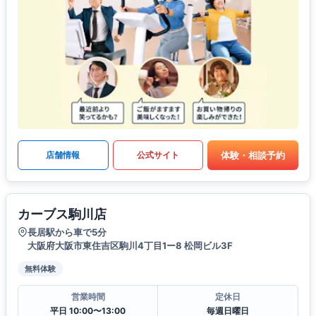
体験・相談予約
店舗情報
公式サイト
カーブス駒川店
長居駅から車で5分
大阪府大阪市東住吉区駒川4丁目1ー8 松岡ビル3F
無料体験
営業時間
定休日
平日 10:00〜13:00
毎週日曜日