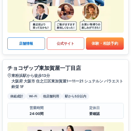
体験・相談予約
店舗情報
公式サイト
チョコザップ東加賀屋一丁目店
東粉浜駅から徒歩13分
大阪府 大阪市 住之江区東加賀屋1ー11ー21 シュテルン パラエスト
鈴栄 1F
体組成計
Wi-Fi
他店舗利用
駅から5分以内
営業時間
定休日
24:00間
要確認