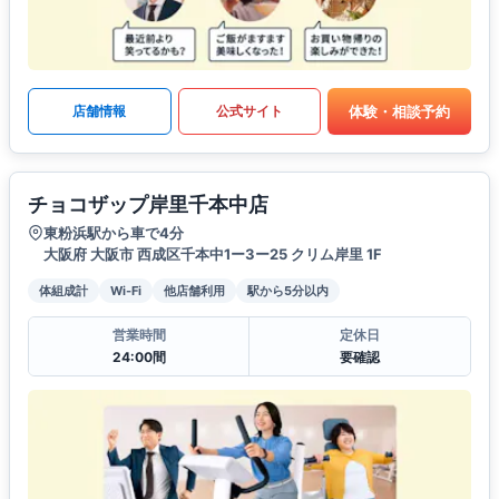
体験・相談予約
店舗情報
公式サイト
チョコザップ岸里千本中店
東粉浜駅から車で4分
大阪府 大阪市 西成区千本中1ー3ー25 クリム岸里 1F
体組成計
Wi-Fi
他店舗利用
駅から5分以内
営業時間
定休日
24:00間
要確認