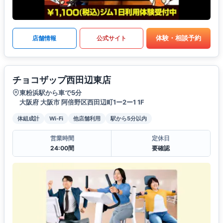
体験・相談予約
店舗情報
公式サイト
チョコザップ西田辺東店
東粉浜駅から車で5分
大阪府 大阪市 阿倍野区西田辺町1ー2ー1 1F
体組成計
Wi-Fi
他店舗利用
駅から5分以内
営業時間
定休日
24:00間
要確認