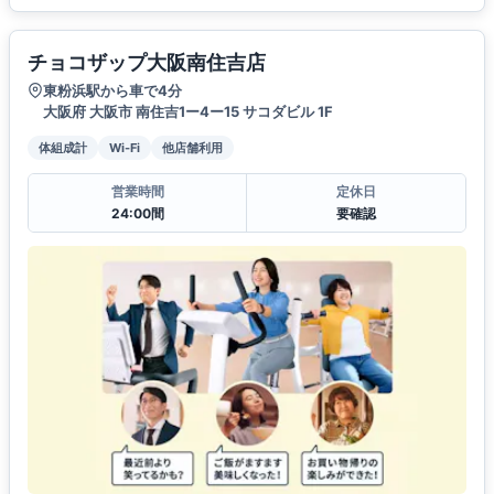
チョコザップ大阪南住吉店
東粉浜駅から車で4分
大阪府 大阪市 南住吉1ー4ー15 サコダビル 1F
体組成計
Wi-Fi
他店舗利用
営業時間
定休日
24:00間
要確認