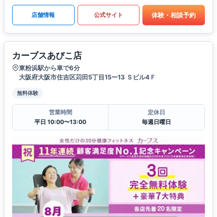
体験・相談予約
店舗情報
公式サイト
カーブスあびこ店
東粉浜駅から車で6分
大阪府大阪市住吉区苅田5丁目15ー13 Ｓビル4Ｆ
無料体験
営業時間
定休日
平日 10:00〜13:00
毎週日曜日