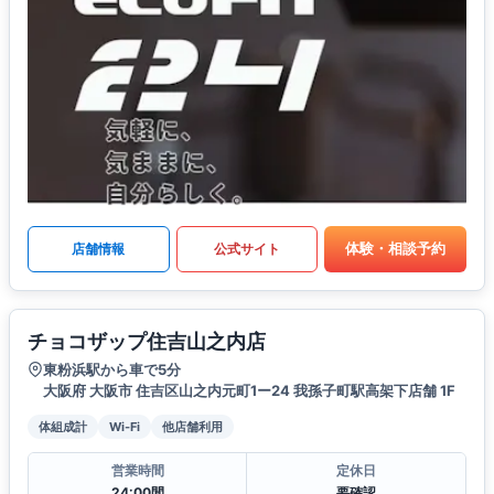
体験・相談予約
店舗情報
公式サイト
チョコザップ住吉山之内店
東粉浜駅から車で5分
大阪府 大阪市 住吉区山之内元町1ー24 我孫子町駅高架下店舗 1F
体組成計
Wi-Fi
他店舗利用
営業時間
定休日
24:00間
要確認