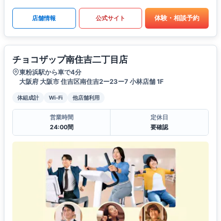
体験・相談予約
店舗情報
公式サイト
チョコザップ南住吉二丁目店
東粉浜駅から車で4分
大阪府 大阪市 住吉区南住吉2ー23ー7 小林店舗 1F
体組成計
Wi-Fi
他店舗利用
営業時間
定休日
24:00間
要確認