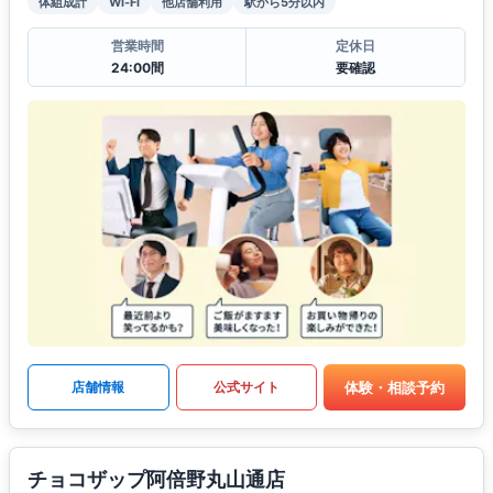
体組成計
Wi-Fi
他店舗利用
駅から5分以内
営業時間
定休日
24:00間
要確認
体験・相談予約
店舗情報
公式サイト
チョコザップ阿倍野丸山通店