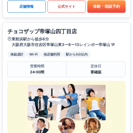
体験・相談予約
店舗情報
公式サイト
チョコザップ帝塚山四丁目店
東粉浜駅から徒歩8分
大阪府大阪市住吉区帝塚山東3ー8ー13レインボー帝塚山 1F
体組成計
Wi-Fi
他店舗利用
駅から5分以内
営業時間
定休日
24:00間
要確認