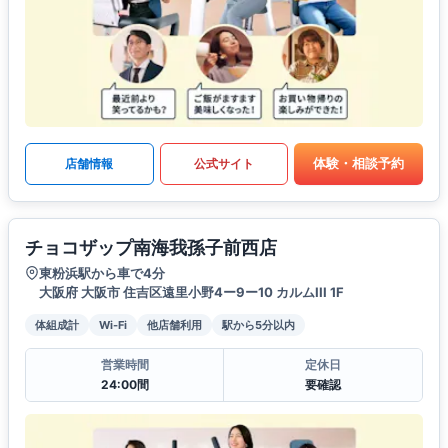
体験・相談予約
店舗情報
公式サイト
チョコザップ南海我孫子前西店
東粉浜駅から車で4分
大阪府 大阪市 住吉区遠里小野4ー9ー10 カルムIII 1F
体組成計
Wi-Fi
他店舗利用
駅から5分以内
営業時間
定休日
24:00間
要確認