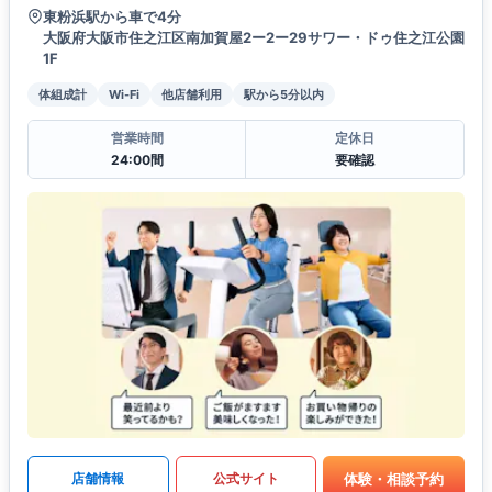
東粉浜駅から車で4分
大阪府大阪市住之江区南加賀屋2ー2ー29サワー・ドゥ住之江公園
1F
体組成計
Wi-Fi
他店舗利用
駅から5分以内
営業時間
定休日
24:00間
要確認
体験・相談予約
店舗情報
公式サイト