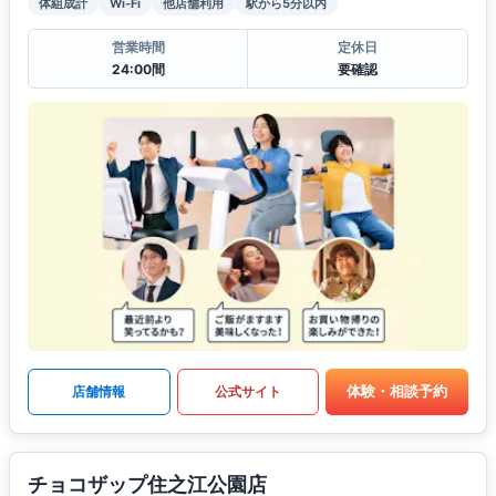
体組成計
Wi-Fi
他店舗利用
駅から5分以内
営業時間
定休日
24:00間
要確認
体験・相談予約
店舗情報
公式サイト
チョコザップ住之江公園店