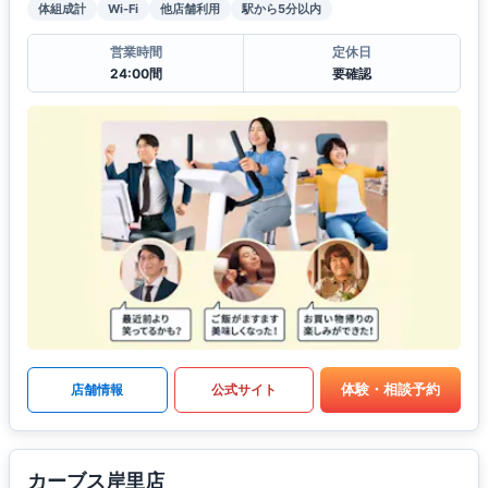
体組成計
Wi-Fi
他店舗利用
駅から5分以内
営業時間
定休日
24:00間
要確認
体験・相談予約
店舗情報
公式サイト
カーブス岸里店