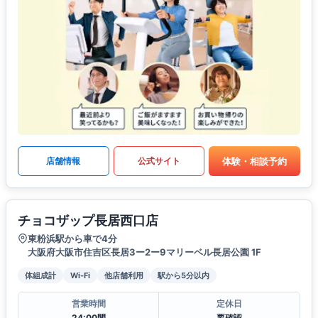
体験・相談予約
店舗情報
公式サイト
チョコザップ長居西口店
東粉浜駅から車で4分
大阪府大阪市住吉区長居3ー2ー9マリーベル長居公園 1F
体組成計
Wi-Fi
他店舗利用
駅から5分以内
営業時間
定休日
24:00間
要確認