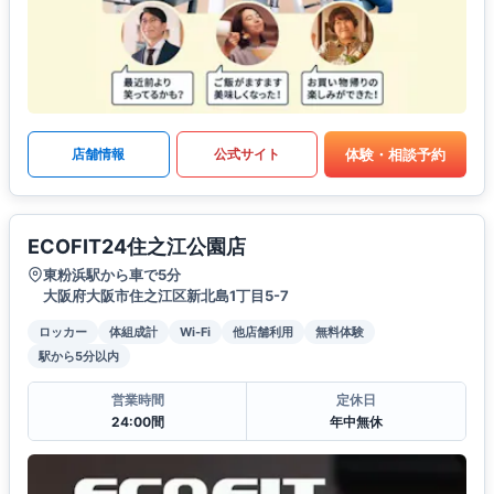
体験・相談予約
店舗情報
公式サイト
ECOFIT24住之江公園店
東粉浜駅から車で5分
大阪府大阪市住之江区新北島1丁目5-7
ロッカー
体組成計
Wi-Fi
他店舗利用
無料体験
駅から5分以内
営業時間
定休日
24:00間
年中無休