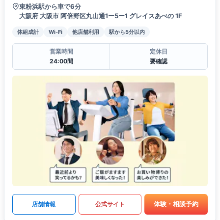
東粉浜駅から車で6分
大阪府 大阪市 阿倍野区丸山通1ー5ー1 グレイスあべの 1F
体組成計
Wi-Fi
他店舗利用
駅から5分以内
営業時間
定休日
24:00間
要確認
体験・相談予約
店舗情報
公式サイト