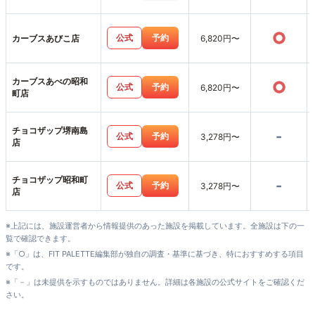
○
公式
予約
カーブスあびこ店
6,820円〜
カーブスあべの昭和
○
公式
予約
6,820円〜
町店
チョコザップ堺南島
-
公式
予約
3,278円〜
店
チョコザップ昭和町
-
公式
予約
3,278円〜
店
※上記には、施設運営者から情報提供のあった施設を掲載しています。全施設は下の一
覧で確認できます。
※「○」は、FIT PALETTE編集部が独自の調査・基準に基づき、特におすすめする項目
です。
※「－」は未提供を示すものではありません。詳細は各施設の公式サイトをご確認くだ
さい。