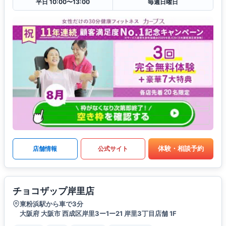
平日 10:00〜13:00
毎週日曜日
体験・相談予約
店舗情報
公式サイト
チョコザップ岸里店
東粉浜駅から車で3分
大阪府 大阪市 西成区岸里3ー1ー21 岸里3丁目店舗 1F