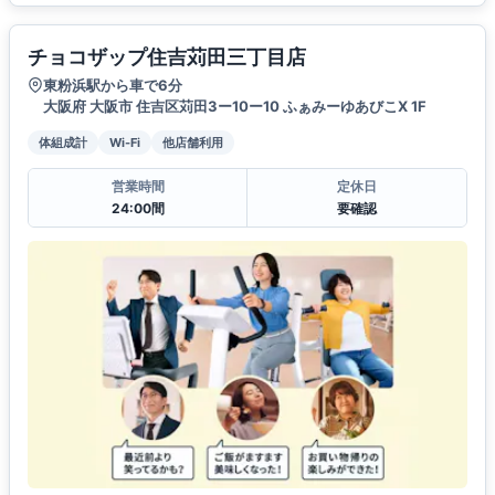
チョコザップ住吉苅田三丁目店
東粉浜駅から車で6分
大阪府 大阪市 住吉区苅田3ー10ー10 ふぁみーゆあびこX 1F
体組成計
Wi-Fi
他店舗利用
営業時間
定休日
24:00間
要確認