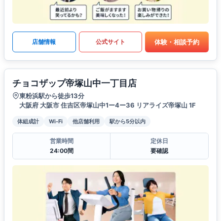
体験・相談予約
店舗情報
公式サイト
チョコザップ帝塚山中一丁目店
東粉浜駅から徒歩13分
大阪府 大阪市 住吉区帝塚山中1ー4ー36 リアライズ帝塚山 1F
体組成計
Wi-Fi
他店舗利用
駅から5分以内
営業時間
定休日
24:00間
要確認