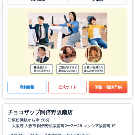
体験・相談予約
店舗情報
公式サイト
チョコザップ阿倍野阪南店
東粉浜駅から車で6分
大阪府 大阪市 阿倍野区阪南町2ー7ー28 レクシア阪南町 1F