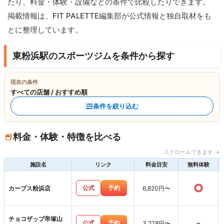
たり、料金・体験・設備などの条件で比較したりできます。
掲載情報は、FIT PALETTE編集部が公式情報と独自取材をも
とに整理しています。
東粉浜駅のスポーツジムを条件から探す
現在の条件
すべての店舗 / おすすめ順
条件を絞り込む
料金・体験・特徴を比べる
スクロールできます →
施設名
リンク
料金目安
無料体験
○
公式
予約
カーブス粉浜店
6,820円〜
チョコザップ帝塚山
-
公式
予約
3,278円〜