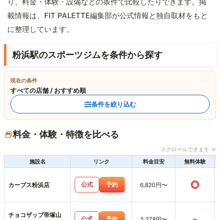
り、料金・体験・設備などの条件で比較したりできます。掲
載情報は、FIT PALETTE編集部が公式情報と独自取材をもと
に整理しています。
粉浜駅のスポーツジムを条件から探す
現在の条件
すべての店舗 / おすすめ順
条件を絞り込む
料金・体験・特徴を比べる
スクロールできます →
施設名
リンク
料金目安
無料体験
○
公式
予約
カーブス粉浜店
6,820円〜
チョコザップ帝塚山
-
公式
予約
3,278円〜