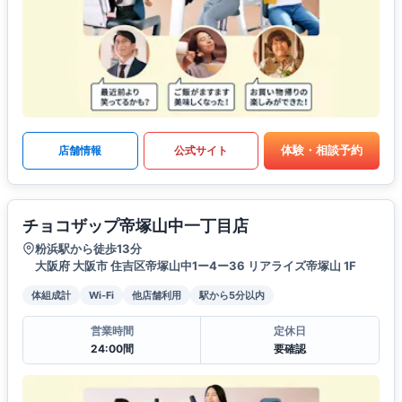
体験・相談予約
店舗情報
公式サイト
チョコザップ帝塚山中一丁目店
粉浜駅から徒歩13分
大阪府 大阪市 住吉区帝塚山中1ー4ー36 リアライズ帝塚山 1F
体組成計
Wi-Fi
他店舗利用
駅から5分以内
営業時間
定休日
24:00間
要確認