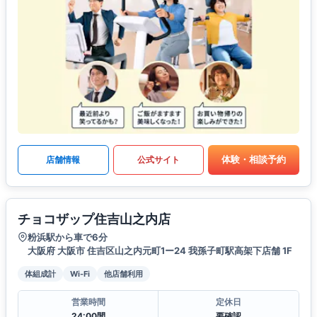
体験・相談予約
店舗情報
公式サイト
チョコザップ住吉山之内店
粉浜駅から車で6分
大阪府 大阪市 住吉区山之内元町1ー24 我孫子町駅高架下店舗 1F
体組成計
Wi-Fi
他店舗利用
営業時間
定休日
24:00間
要確認