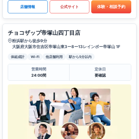
体験・相談予約
店舗情報
公式サイト
チョコザップ帝塚山四丁目店
粉浜駅から徒歩9分
大阪府大阪市住吉区帝塚山東3ー8ー13レインボー帝塚山 1F
体組成計
Wi-Fi
他店舗利用
駅から5分以内
営業時間
定休日
24:00間
要確認