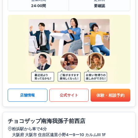
24:00間
要確認
体験・相談予約
店舗情報
公式サイト
チョコザップ南海我孫子前西店
粉浜駅から車で4分
大阪府 大阪市 住吉区遠里小野4ー9ー10 カルムIII 1F