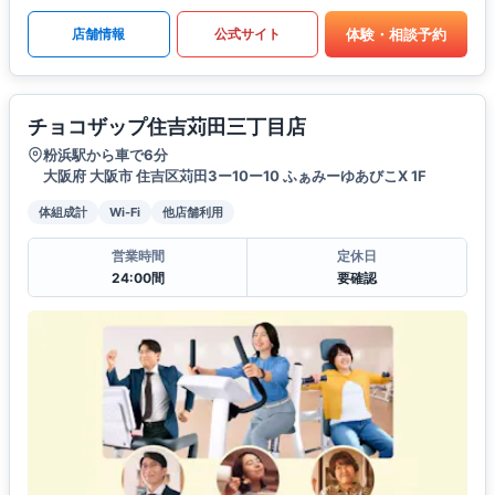
体験・相談予約
店舗情報
公式サイト
チョコザップ住吉苅田三丁目店
粉浜駅から車で6分
大阪府 大阪市 住吉区苅田3ー10ー10 ふぁみーゆあびこX 1F
体組成計
Wi-Fi
他店舗利用
営業時間
定休日
24:00間
要確認