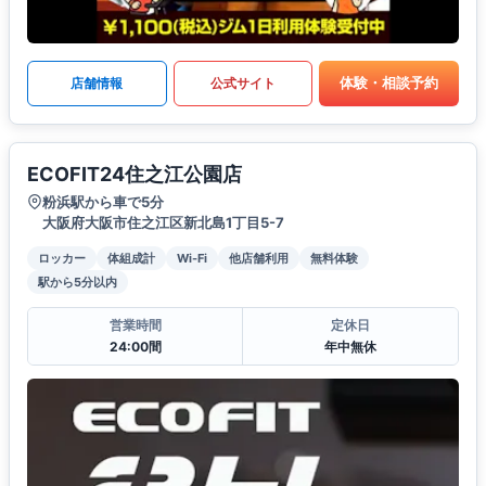
体験・相談予約
店舗情報
公式サイト
ECOFIT24住之江公園店
粉浜駅から車で5分
大阪府大阪市住之江区新北島1丁目5-7
ロッカー
体組成計
Wi-Fi
他店舗利用
無料体験
駅から5分以内
営業時間
定休日
24:00間
年中無休