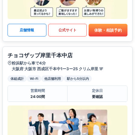
体験・相談予約
店舗情報
公式サイト
チョコザップ岸里千本中店
粉浜駅から車で4分
大阪府 大阪市 西成区千本中1ー3ー25 クリム岸里 1F
体組成計
Wi-Fi
他店舗利用
駅から5分以内
営業時間
定休日
24:00間
要確認