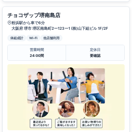
チョコザップ堺南島店
粉浜駅から車で6分
大阪府 堺市 堺区南島町2ー123ー1 (株)山下組ビル 1F/2F
体組成計
Wi-Fi
他店舗利用
営業時間
定休日
24:00間
要確認