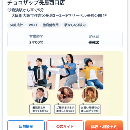
チョコザップ長居西口店
粉浜駅から車で5分
大阪府大阪市住吉区長居3ー2ー9マリーベル長居公園 1F
体組成計
Wi-Fi
他店舗利用
駅から5分以内
営業時間
定休日
24:00間
要確認
体験・相談予約
店舗情報
公式サイト