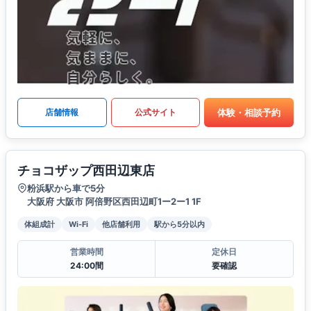
体験・相談予約
店舗情報
公式サイト
チョコザップ西田辺東店
粉浜駅から車で5分
大阪府 大阪市 阿倍野区西田辺町1ー2ー1 1F
体組成計
Wi-Fi
他店舗利用
駅から5分以内
営業時間
定休日
24:00間
要確認