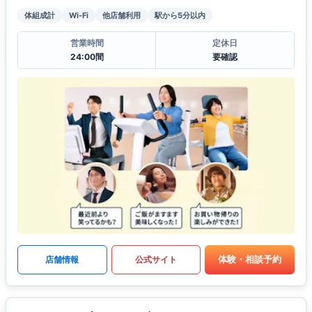
体組成計
Wi-Fi
他店舗利用
駅から5分以内
営業時間
定休日
24:00間
要確認
体験・相談予約
店舗情報
公式サイト