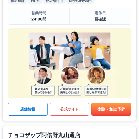
体組成計
Wi-Fi
他店舗利用
駅から5分以内
営業時間
定休日
24:00間
要確認
体験・相談予約
店舗情報
公式サイト
チョコザップ阿倍野丸山通店