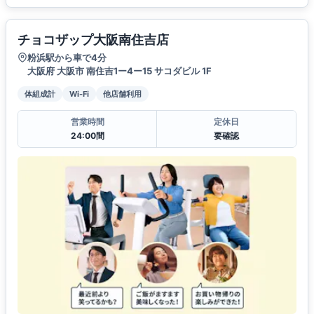
チョコザップ大阪南住吉店
粉浜駅から車で4分
大阪府 大阪市 南住吉1ー4ー15 サコダビル 1F
体組成計
Wi-Fi
他店舗利用
営業時間
定休日
24:00間
要確認