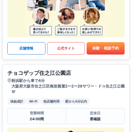
体験・相談予約
店舗情報
公式サイト
チョコザップ住之江公園店
粉浜駅から車で4分
大阪府大阪市住之江区南加賀屋2ー2ー29サワー・ドゥ住之江公園
1F
体組成計
Wi-Fi
他店舗利用
駅から5分以内
営業時間
定休日
24:00間
要確認