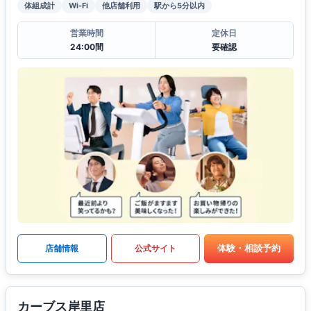
体組成計
Wi-Fi
他店舗利用
駅から5分以内
営業時間
定休日
24:00間
要確認
体験・相談予約
店舗情報
公式サイト
カーブス岸里店