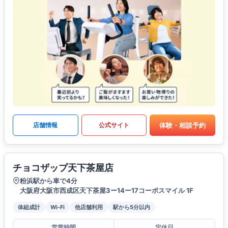
体験・相談予約
店舗情報
公式サイト
チョコザップ天下茶屋店
粉浜駅から車で4分
大阪府大阪市西成区天下茶屋3ー14ー17コーポスマイル 1F
体組成計
Wi-Fi
他店舗利用
駅から5分以内
営業時間
定休日