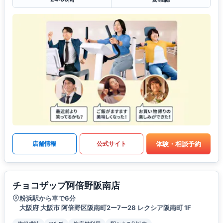
体験・相談予約
店舗情報
公式サイト
チョコザップ阿倍野阪南店
粉浜駅から車で6分
大阪府 大阪市 阿倍野区阪南町2ー7ー28 レクシア阪南町 1F