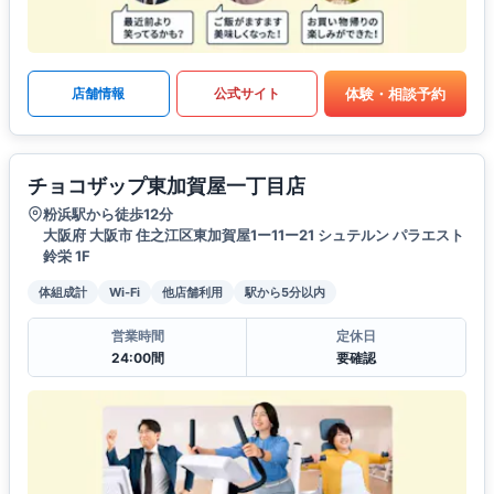
体験・相談予約
店舗情報
公式サイト
チョコザップ東加賀屋一丁目店
粉浜駅から徒歩12分
大阪府 大阪市 住之江区東加賀屋1ー11ー21 シュテルン パラエスト
鈴栄 1F
体組成計
Wi-Fi
他店舗利用
駅から5分以内
営業時間
定休日
24:00間
要確認