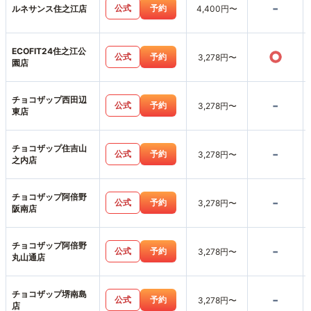
-
公式
予約
ルネサンス住之江店
4,400円〜
ECOFIT24住之江公
○
公式
予約
3,278円〜
園店
チョコザップ西田辺
-
公式
予約
3,278円〜
東店
チョコザップ住吉山
-
公式
予約
3,278円〜
之内店
チョコザップ阿倍野
-
公式
予約
3,278円〜
阪南店
チョコザップ阿倍野
-
公式
予約
3,278円〜
丸山通店
チョコザップ堺南島
-
公式
予約
3,278円〜
店