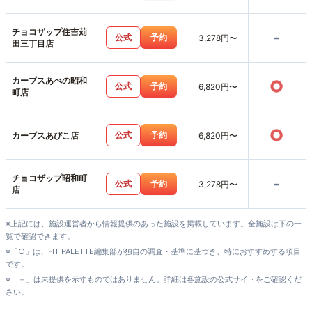
チョコザップ住吉苅
-
公式
予約
3,278円〜
田三丁目店
カーブスあべの昭和
○
公式
予約
6,820円〜
町店
○
公式
予約
カーブスあびこ店
6,820円〜
チョコザップ昭和町
-
公式
予約
3,278円〜
店
※上記には、施設運営者から情報提供のあった施設を掲載しています。全施設は下の一
覧で確認できます。
※「○」は、FIT PALETTE編集部が独自の調査・基準に基づき、特におすすめする項目
です。
※「－」は未提供を示すものではありません。詳細は各施設の公式サイトをご確認くだ
さい。