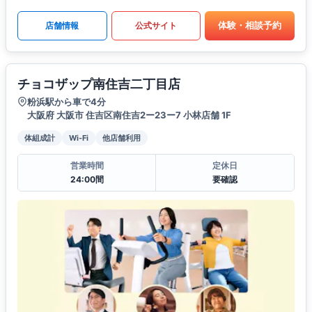
体験・相談予約
店舗情報
公式サイト
チョコザップ南住吉二丁目店
粉浜駅から車で4分
大阪府 大阪市 住吉区南住吉2ー23ー7 小林店舗 1F
体組成計
Wi-Fi
他店舗利用
営業時間
定休日
24:00間
要確認