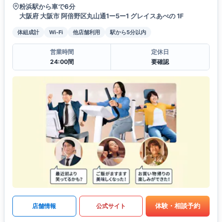
粉浜駅から車で6分
大阪府 大阪市 阿倍野区丸山通1ー5ー1 グレイスあべの 1F
体組成計
Wi-Fi
他店舗利用
駅から5分以内
営業時間
定休日
24:00間
要確認
体験・相談予約
店舗情報
公式サイト