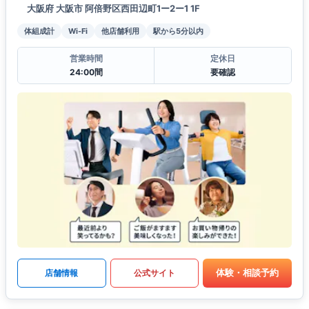
大阪府 大阪市 阿倍野区西田辺町1ー2ー1 1F
体組成計
Wi-Fi
他店舗利用
駅から5分以内
営業時間
定休日
24:00間
要確認
体験・相談予約
店舗情報
公式サイト