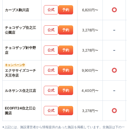
○
公式
予約
カーブス駒川店
6,820円〜
チョコザップ住之江
-
公式
予約
3,278円〜
公園店
チョコザップ針中野
-
公式
予約
3,278円〜
店
キャンペーン中
○
公式
予約
エクササイズコーチ
9,900円〜
天王寺店
-
公式
予約
ルネサンス住之江店
4,400円〜
ECOFIT24住之江公
○
公式
予約
3,278円〜
園店
※上記には、施設運営者から情報提供のあった施設を掲載しています。全施設は下の一