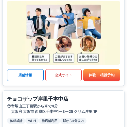
体験・相談予約
店舗情報
公式サイト
チョコザップ岸里千本中店
帝塚山三丁目駅から車で4分
大阪府 大阪市 西成区千本中1ー3ー25 クリム岸里 1F
体組成計
Wi-Fi
他店舗利用
駅から5分以内