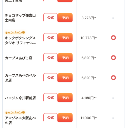
田三丁目店
チョコザップ住吉山
-
公式
予約
3,278円〜
之内店
キャンペーン中
○
公式
予約
キックボクシングス
10,778円〜
タジオ リフィナス天
王寺店
○
公式
予約
カーブスあびこ店
6,820円〜
カーブスあべのベル
○
公式
予約
6,820円〜
タ店
-
公式
予約
ハコジム今川駅前店
4,180円〜
キャンペーン中
-
公式
予約
アマゾネス大阪あべ
11,000円〜
の店