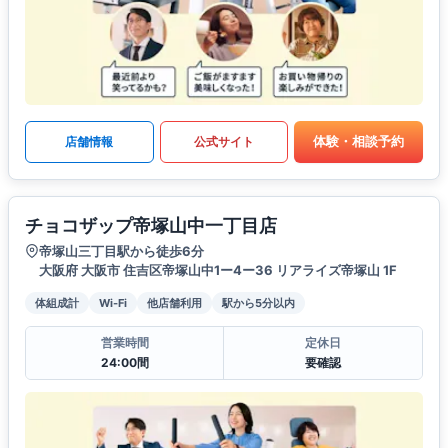
体験・相談予約
店舗情報
公式サイト
チョコザップ帝塚山中一丁目店
帝塚山三丁目駅から徒歩6分
大阪府 大阪市 住吉区帝塚山中1ー4ー36 リアライズ帝塚山 1F
体組成計
Wi-Fi
他店舗利用
駅から5分以内
営業時間
定休日
24:00間
要確認