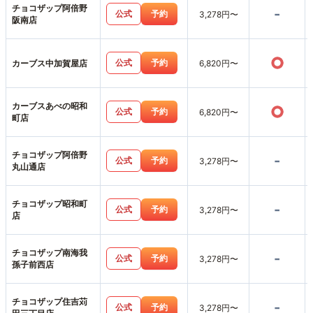
チョコザップ阿倍野
-
公式
予約
3,278円〜
阪南店
○
公式
予約
カーブス中加賀屋店
6,820円〜
カーブスあべの昭和
○
公式
予約
6,820円〜
町店
チョコザップ阿倍野
-
公式
予約
3,278円〜
丸山通店
チョコザップ昭和町
-
公式
予約
3,278円〜
店
チョコザップ南海我
-
公式
予約
3,278円〜
孫子前西店
チョコザップ住吉苅
-
公式
予約
3,278円〜