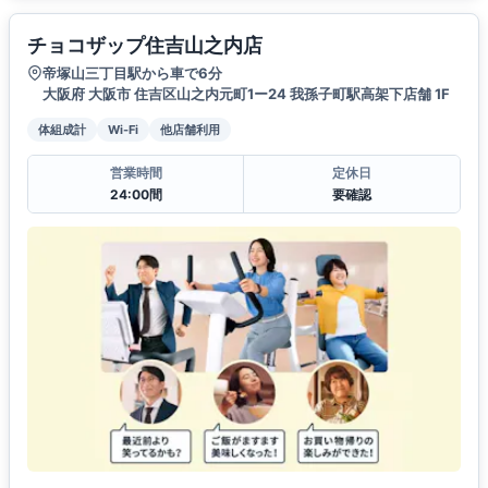
チョコザップ住吉山之内店
帝塚山三丁目駅から車で6分
大阪府 大阪市 住吉区山之内元町1ー24 我孫子町駅高架下店舗 1F
体組成計
Wi-Fi
他店舗利用
営業時間
定休日
24:00間
要確認