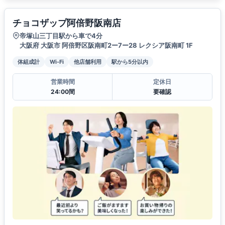
チョコザップ阿倍野阪南店
帝塚山三丁目駅から車で4分
大阪府 大阪市 阿倍野区阪南町2ー7ー28 レクシア阪南町 1F
体組成計
Wi-Fi
他店舗利用
駅から5分以内
営業時間
定休日
24:00間
要確認