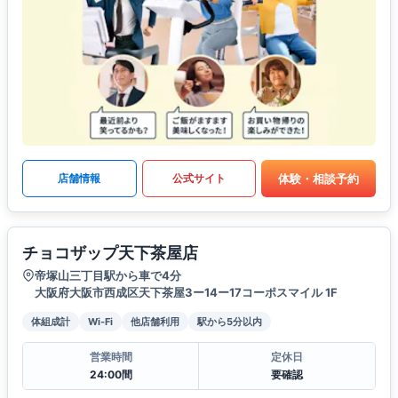
体験・相談予約
店舗情報
公式サイト
チョコザップ天下茶屋店
帝塚山三丁目駅から車で4分
大阪府大阪市西成区天下茶屋3ー14ー17コーポスマイル 1F
体組成計
Wi-Fi
他店舗利用
駅から5分以内
営業時間
定休日
24:00間
要確認