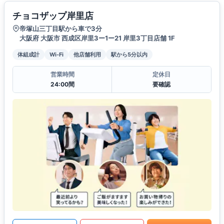
チョコザップ岸里店
帝塚山三丁目駅から車で3分
大阪府 大阪市 西成区岸里3ー1ー21 岸里3丁目店舗 1F
体組成計
Wi-Fi
他店舗利用
駅から5分以内
営業時間
定休日
24:00間
要確認