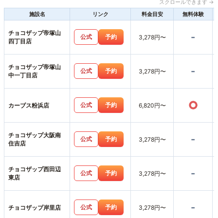
スクロールできます →
施設名
リンク
料金目安
無料体験
チョコザップ帝塚山
-
公式
予約
3,278円〜
四丁目店
チョコザップ帝塚山
-
公式
予約
3,278円〜
中一丁目店
○
公式
予約
カーブス粉浜店
6,820円〜
チョコザップ大阪南
-
公式
予約
3,278円〜
住吉店
チョコザップ西田辺
-
公式
予約
3,278円〜
東店
-
公式
予約
チョコザップ岸里店
3,278円〜