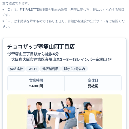
覧で確認できます。
※「○」は、FIT PALETTE編集部が独自の調査・基準に基づき、特におすすめする項目
です。
※「－」は未提供を示すものではありません。詳細は各施設の公式サイトをご確認くだ
さい。
チョコザップ帝塚山四丁目店
帝塚山三丁目駅から徒歩4分
大阪府大阪市住吉区帝塚山東3ー8ー13レインボー帝塚山 1F
体組成計
Wi-Fi
他店舗利用
駅から5分以内
営業時間
定休日
24:00間
要確認