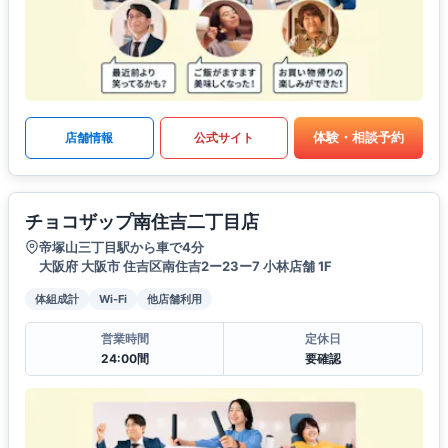
体験・相談予約
店舗情報
公式サイト
チョコザップ南住吉二丁目店
帝塚山三丁目駅から車で4分
大阪府 大阪市 住吉区南住吉2ー23ー7 小林店舗 1F
体組成計
Wi-Fi
他店舗利用
営業時間
定休日
24:00間
要確認