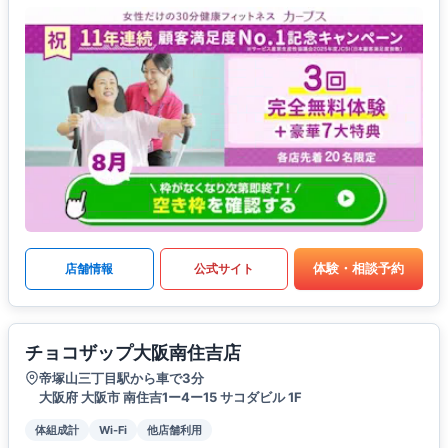
体験・相談予約
店舗情報
公式サイト
チョコザップ大阪南住吉店
帝塚山三丁目駅から車で3分
大阪府 大阪市 南住吉1ー4ー15 サコダビル 1F
体組成計
Wi-Fi
他店舗利用