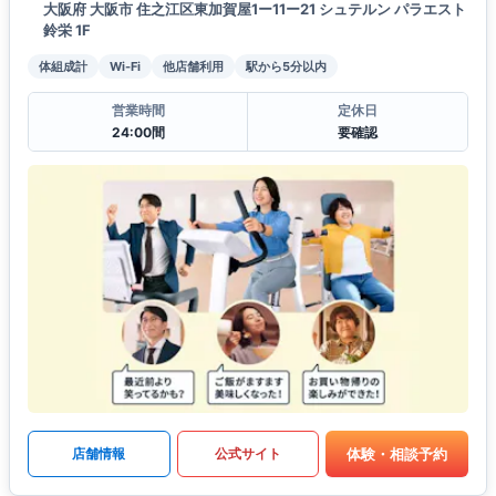
大阪府 大阪市 住之江区東加賀屋1ー11ー21 シュテルン パラエスト
鈴栄 1F
体組成計
Wi-Fi
他店舗利用
駅から5分以内
営業時間
定休日
24:00間
要確認
体験・相談予約
店舗情報
公式サイト