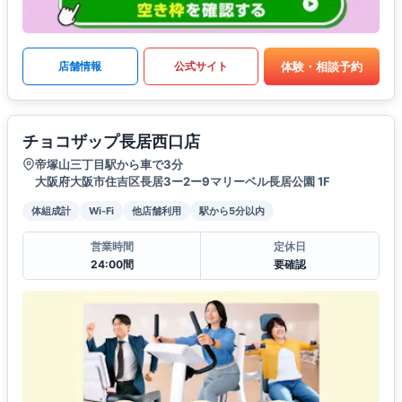
体験・相談予約
店舗情報
公式サイト
チョコザップ長居西口店
帝塚山三丁目駅から車で3分
大阪府大阪市住吉区長居3ー2ー9マリーベル長居公園 1F
体組成計
Wi-Fi
他店舗利用
駅から5分以内
営業時間
定休日
24:00間
要確認