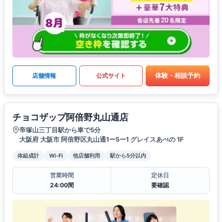
体験・相談予約
店舗情報
公式サイト
チョコザップ阿倍野丸山通店
帝塚山三丁目駅から車で5分
大阪府 大阪市 阿倍野区丸山通1ー5ー1 グレイスあべの 1F
体組成計
Wi-Fi
他店舗利用
駅から5分以内
営業時間
定休日
24:00間
要確認