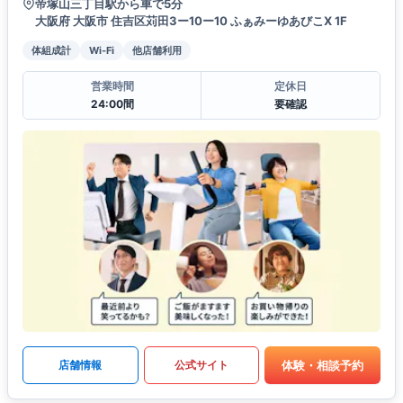
帝塚山三丁目駅から車で5分
大阪府 大阪市 住吉区苅田3ー10ー10 ふぁみーゆあびこX 1F
体組成計
Wi-Fi
他店舗利用
営業時間
定休日
24:00間
要確認
体験・相談予約
店舗情報
公式サイト