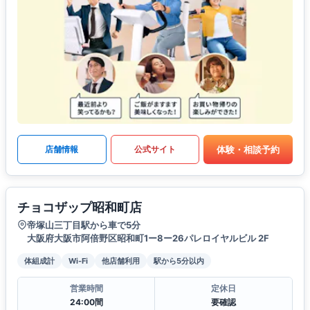
体験・相談予約
店舗情報
公式サイト
チョコザップ昭和町店
帝塚山三丁目駅から車で5分
大阪府大阪市阿倍野区昭和町1ー8ー26パレロイヤルビル 2F
体組成計
Wi-Fi
他店舗利用
駅から5分以内
営業時間
定休日
24:00間
要確認