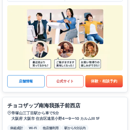
体験・相談予約
店舗情報
公式サイト
チョコザップ南海我孫子前西店
帝塚山三丁目駅から車で5分
大阪府 大阪市 住吉区遠里小野4ー9ー10 カルムIII 1F
体組成計
Wi-Fi
他店舗利用
駅から5分以内