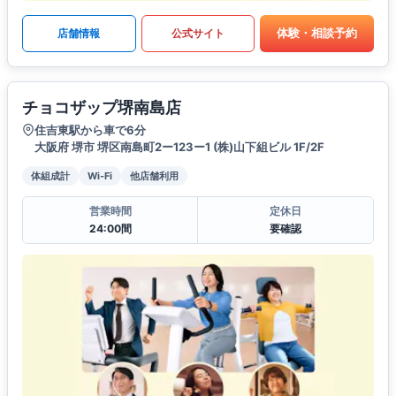
体験・相談予約
店舗情報
公式サイト
チョコザップ堺南島店
住吉東駅から車で6分
大阪府 堺市 堺区南島町2ー123ー1 (株)山下組ビル 1F/2F
体組成計
Wi-Fi
他店舗利用
営業時間
定休日
24:00間
要確認