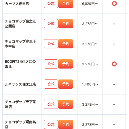
○
公式
予約
カーブス岸里店
6,820円〜
チョコザップ住之江
-
公式
予約
3,278円〜
公園店
チョコザップ岸里千
-
公式
予約
3,278円〜
本中店
ECOFIT24住之江公
○
公式
予約
3,278円〜
園店
-
公式
予約
ルネサンス住之江店
4,400円〜
チョコザップ天下茶
-
公式
予約
3,278円〜
屋店
チョコザップ堺南島
-
公式
予約
3,278円〜
店