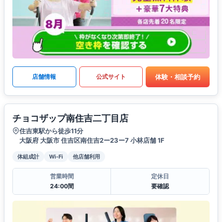
体験・相談予約
店舗情報
公式サイト
チョコザップ南住吉二丁目店
住吉東駅から徒歩11分
大阪府 大阪市 住吉区南住吉2ー23ー7 小林店舗 1F
体組成計
Wi-Fi
他店舗利用
営業時間
定休日
24:00間
要確認