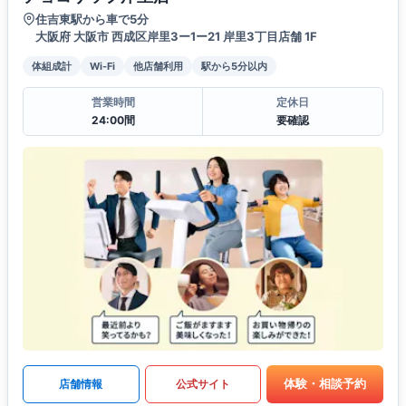
住吉東駅から車で5分
大阪府 大阪市 西成区岸里3ー1ー21 岸里3丁目店舗 1F
体組成計
Wi-Fi
他店舗利用
駅から5分以内
営業時間
定休日
24:00間
要確認
体験・相談予約
店舗情報
公式サイト