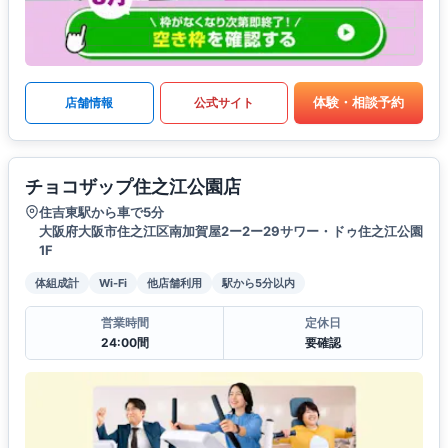
体験・相談予約
店舗情報
公式サイト
チョコザップ住之江公園店
住吉東駅から車で5分
大阪府大阪市住之江区南加賀屋2ー2ー29サワー・ドゥ住之江公園
1F
体組成計
Wi-Fi
他店舗利用
駅から5分以内
営業時間
定休日
24:00間
要確認