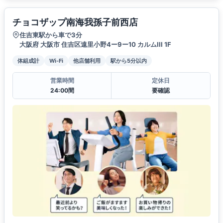
チョコザップ南海我孫子前西店
住吉東駅から車で3分
大阪府 大阪市 住吉区遠里小野4ー9ー10 カルムIII 1F
体組成計
Wi-Fi
他店舗利用
駅から5分以内
営業時間
定休日
24:00間
要確認