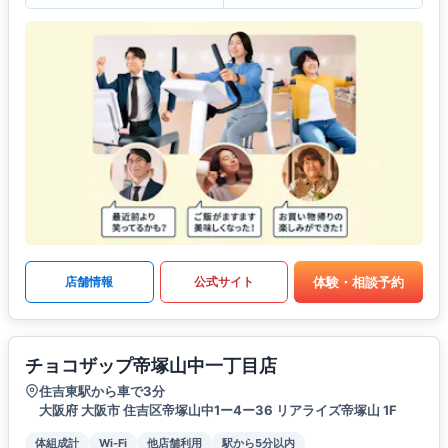
体験・相談予約
店舗情報
公式サイト
チョコザップ帝塚山中一丁目店
住吉東駅から車で3分
大阪府 大阪市 住吉区帝塚山中1ー4ー36 リアライズ帝塚山 1F
体組成計
Wi-Fi
他店舗利用
駅から5分以内