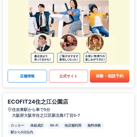
体験・相談予約
店舗情報
公式サイト
ECOFIT24住之江公園店
住吉東駅から車で5分
大阪府大阪市住之江区新北島1丁目5-7
ロッカー
体組成計
Wi-Fi
他店舗利用
無料体験
駅から5分以内