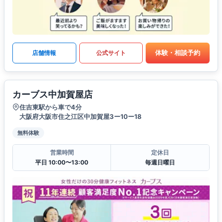
体験・相談予約
店舗情報
公式サイト
カーブス中加賀屋店
住吉東駅から車で4分
大阪府大阪市住之江区中加賀屋3ー10ー18
無料体験
営業時間
定休日
平日 10:00〜13:00
毎週日曜日