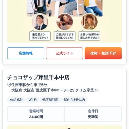
体験・相談予約
店舗情報
公式サイト
チョコザップ岸里千本中店
住吉東駅から車で5分
大阪府 大阪市 西成区千本中1ー3ー25 クリム岸里 1F
体組成計
Wi-Fi
他店舗利用
駅から5分以内
営業時間
定休日
24:00間
要確認