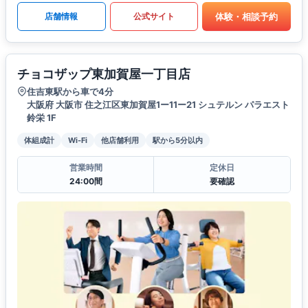
体験・相談予約
店舗情報
公式サイト
チョコザップ東加賀屋一丁目店
住吉東駅から車で4分
大阪府 大阪市 住之江区東加賀屋1ー11ー21 シュテルン パラエスト
鈴栄 1F
体組成計
Wi-Fi
他店舗利用
駅から5分以内
営業時間
定休日
24:00間
要確認