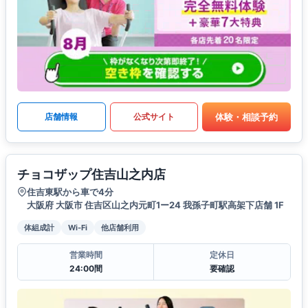
体験・相談予約
店舗情報
公式サイト
チョコザップ住吉山之内店
住吉東駅から車で4分
大阪府 大阪市 住吉区山之内元町1ー24 我孫子町駅高架下店舗 1F
体組成計
Wi-Fi
他店舗利用
営業時間
定休日
24:00間
要確認