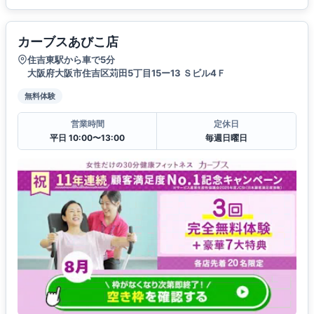
カーブスあびこ店
住吉東駅から車で5分
大阪府大阪市住吉区苅田5丁目15ー13 Ｓビル4Ｆ
無料体験
営業時間
定休日
平日 10:00〜13:00
毎週日曜日