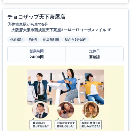
チョコザップ天下茶屋店
住吉東駅から車で5分
大阪府大阪市西成区天下茶屋3ー14ー17コーポスマイル 1F
体組成計
Wi-Fi
他店舗利用
駅から5分以内
営業時間
定休日
24:00間
要確認