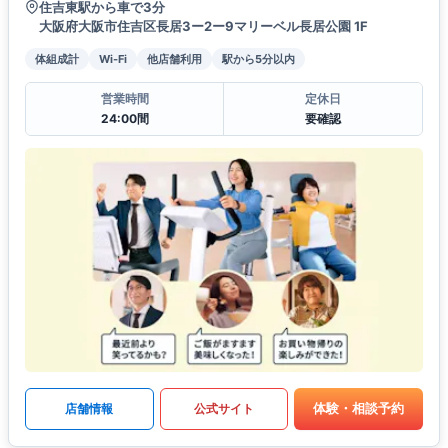
住吉東駅から車で3分
大阪府大阪市住吉区長居3ー2ー9マリーベル長居公園 1F
体組成計
Wi-Fi
他店舗利用
駅から5分以内
営業時間
定休日
24:00間
要確認
体験・相談予約
店舗情報
公式サイト