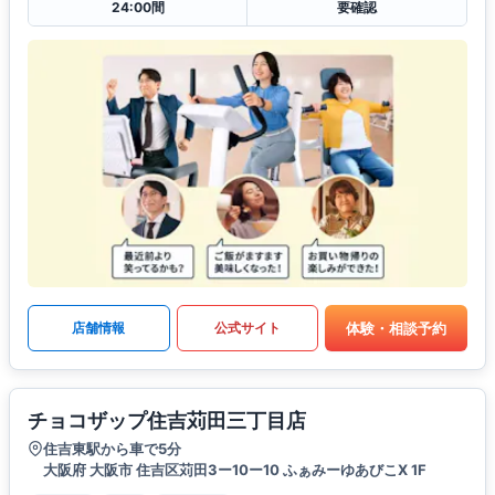
24:00間
要確認
体験・相談予約
店舗情報
公式サイト
チョコザップ住吉苅田三丁目店
住吉東駅から車で5分
大阪府 大阪市 住吉区苅田3ー10ー10 ふぁみーゆあびこX 1F