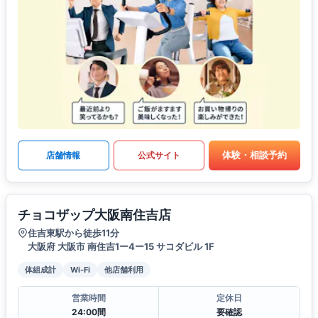
体験・相談予約
店舗情報
公式サイト
チョコザップ大阪南住吉店
住吉東駅から徒歩11分
大阪府 大阪市 南住吉1ー4ー15 サコダビル 1F
体組成計
Wi-Fi
他店舗利用
営業時間
定休日
24:00間
要確認