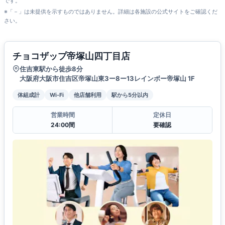
です。
※「－」は未提供を示すものではありません。詳細は各施設の公式サイトをご確認くだ
さい。
チョコザップ帝塚山四丁目店
住吉東駅から徒歩8分
大阪府大阪市住吉区帝塚山東3ー8ー13レインボー帝塚山 1F
体組成計
Wi-Fi
他店舗利用
駅から5分以内
営業時間
定休日
24:00間
要確認