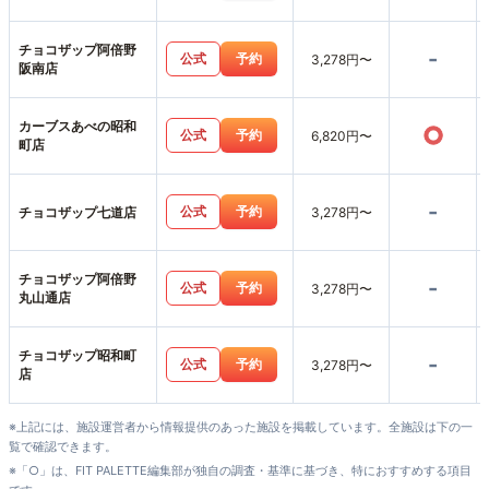
チョコザップ阿倍野
-
公式
予約
3,278円〜
阪南店
カーブスあべの昭和
○
公式
予約
6,820円〜
町店
-
公式
予約
チョコザップ七道店
3,278円〜
チョコザップ阿倍野
-
公式
予約
3,278円〜
丸山通店
チョコザップ昭和町
-
公式
予約
3,278円〜
店
※上記には、施設運営者から情報提供のあった施設を掲載しています。全施設は下の一
覧で確認できます。
※「○」は、FIT PALETTE編集部が独自の調査・基準に基づき、特におすすめする項目