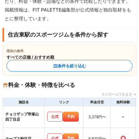
たり、料金・体験・設備などの条件で比較したりできます。
掲載情報は、FIT PALETTE編集部が公式情報と独自取材をも
とに整理しています。
住吉東駅のスポーツジムを条件から探す
現在の条件
すべての店舗 / おすすめ順
条件を絞り込む
料金・体験・特徴を比べる
スクロールできます →
施設名
リンク
料金目安
無料体験
チョコザップ帝塚山
-
公式
予約
3,278円〜
四丁目店
○
公式
予約
カーブス粉浜店
6,820円〜