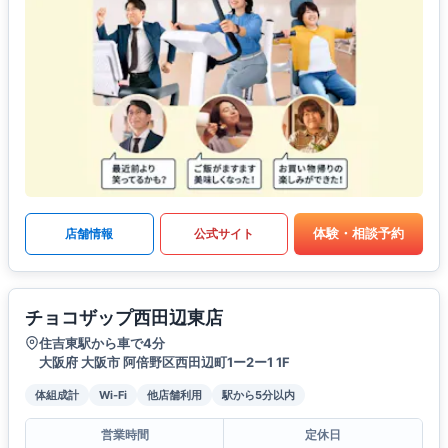
体験・相談予約
店舗情報
公式サイト
チョコザップ西田辺東店
住吉東駅から車で4分
大阪府 大阪市 阿倍野区西田辺町1ー2ー1 1F
体組成計
Wi-Fi
他店舗利用
駅から5分以内
営業時間
定休日