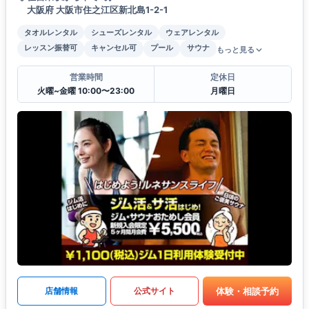
大阪府 大阪市住之江区新北島1-2-1
タオルレンタル
シューズレンタル
ウェアレンタル
レッスン振替可
キャンセル可
プール
サウナ
もっと見る
営業時間
定休日
火曜~金曜 10:00〜23:00
月曜日
体験・相談予約
店舗情報
公式サイト