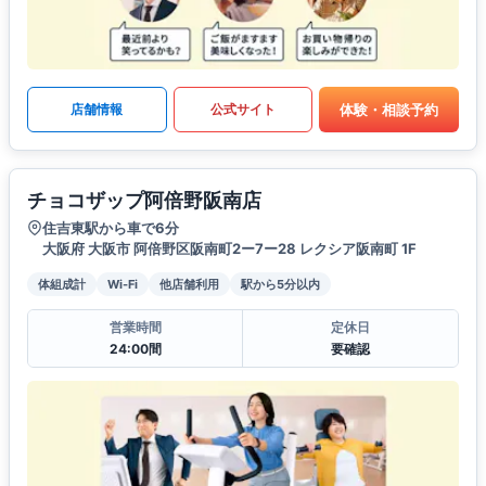
体験・相談予約
店舗情報
公式サイト
チョコザップ阿倍野阪南店
住吉東駅から車で6分
大阪府 大阪市 阿倍野区阪南町2ー7ー28 レクシア阪南町 1F
体組成計
Wi-Fi
他店舗利用
駅から5分以内
営業時間
定休日
24:00間
要確認