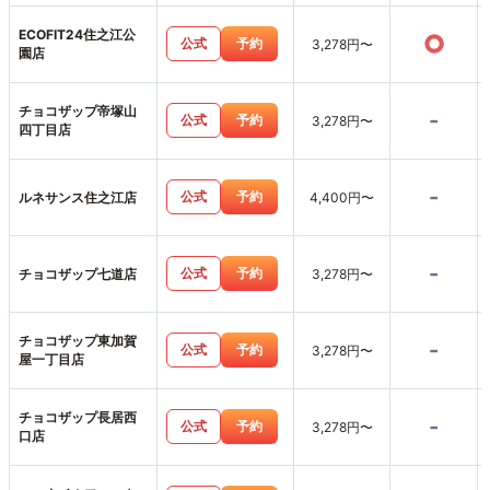
ECOFIT24住之江公
○
公式
予約
3,278円〜
園店
チョコザップ帝塚山
-
公式
予約
3,278円〜
四丁目店
-
公式
予約
ルネサンス住之江店
4,400円〜
-
公式
予約
チョコザップ七道店
3,278円〜
チョコザップ東加賀
-
公式
予約
3,278円〜
屋一丁目店
チョコザップ長居西
-
公式
予約
3,278円〜
口店