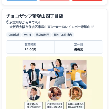
チョコザップ帝塚山四丁目店
安立町駅から車で4分
大阪府大阪市住吉区帝塚山東3ー8ー13レインボー帝塚山 1F
体組成計
Wi-Fi
他店舗利用
駅から5分以内
営業時間
定休日
24:00間
要確認