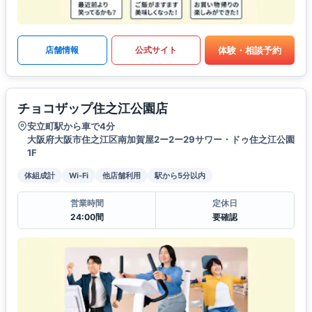
体験・相談予約
店舗情報
公式サイト
チョコザップ住之江公園店
安立町駅から車で4分
大阪府大阪市住之江区南加賀屋2ー2ー29サワー・ドゥ住之江公園
1F
体組成計
Wi-Fi
他店舗利用
駅から5分以内
営業時間
定休日
24:00間
要確認