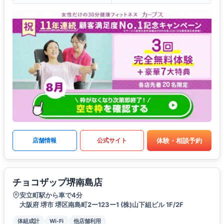
体験・相談予約
店舗情報
公式サイト
チョコザップ堺南島店
安立町駅から車で4分
大阪府 堺市 堺区南島町2ー123ー1 (株)山下組ビル 1F/2F
体組成計
Wi-Fi
他店舗利用