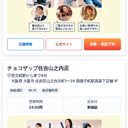
体験・相談予約
店舗情報
公式サイト
チョコザップ住吉山之内店
安立町駅から車で4分
大阪府 大阪市 住吉区山之内元町1ー24 我孫子町駅高架下店舗 1F
体組成計
Wi-Fi
他店舗利用
営業時間
定休日
24:00間
要確認