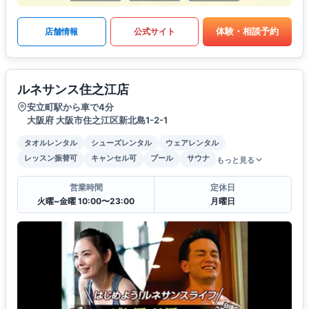
体験・相談予約
店舗情報
公式サイト
ルネサンス住之江店
安立町駅から車で4分
大阪府 大阪市住之江区新北島1-2-1
タオルレンタル
シューズレンタル
ウェアレンタル
レッスン振替可
キャンセル可
プール
サウナ
もっと見る
営業時間
定休日
火曜~金曜 10:00〜23:00
月曜日