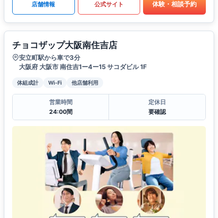
体験・相談予約
店舗情報
公式サイト
チョコザップ大阪南住吉店
安立町駅から車で3分
大阪府 大阪市 南住吉1ー4ー15 サコダビル 1F
体組成計
Wi-Fi
他店舗利用
営業時間
定休日
24:00間
要確認