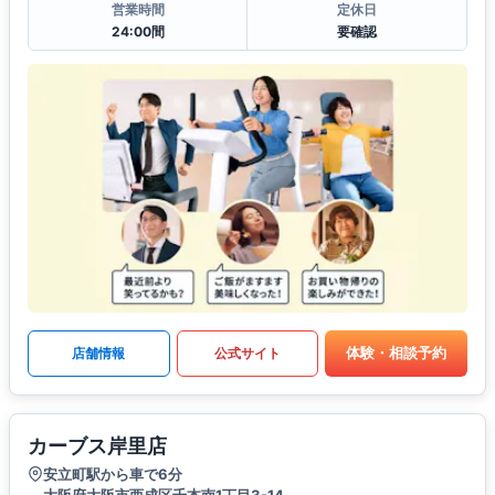
営業時間
定休日
24:00間
要確認
体験・相談予約
店舗情報
公式サイト
カーブス岸里店
安立町駅から車で6分
大阪府大阪市西成区千本南1丁目3-14