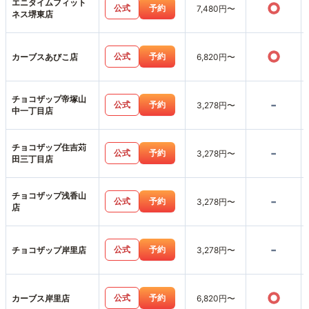
エニタイムフィット
○
公式
予約
7,480円〜
ネス堺東店
○
公式
予約
カーブスあびこ店
6,820円〜
チョコザップ帝塚山
-
公式
予約
3,278円〜
中一丁目店
チョコザップ住吉苅
-
公式
予約
3,278円〜
田三丁目店
チョコザップ浅香山
-
公式
予約
3,278円〜
店
-
公式
予約
チョコザップ岸里店
3,278円〜
○
公式
予約
カーブス岸里店
6,820円〜