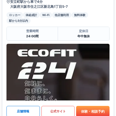
安立町駅から車で4分
大阪府大阪市住之江区新北島1丁目5-7
ロッカー
体組成計
Wi-Fi
他店舗利用
無料体験
駅から5分以内
営業時間
定休日
24:00間
年中無休
体験・相談予約
店舗情報
公式サイト