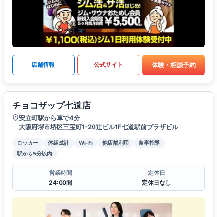
体験・相談予約
店舗情報
公式サイト
チョコザップ七道店
安立町駅から車で4分
大阪府堺市堺区三宝町1-20辻ビル1F七道駅前プラザビル
ロッカー
体組成計
Wi-Fi
他店舗利用
食事指導
駅から5分以内
営業時間
定休日
24:00間
定休日なし