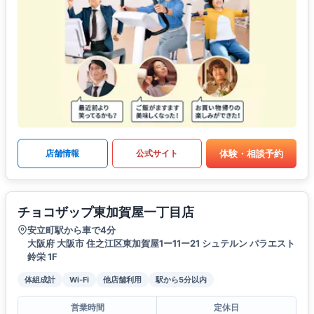
体験・相談予約
店舗情報
公式サイト
チョコザップ東加賀屋一丁目店
安立町駅から車で4分
大阪府 大阪市 住之江区東加賀屋1ー11ー21 シュテルン パラエスト
鈴栄 1F
体組成計
Wi-Fi
他店舗利用
駅から5分以内
営業時間
定休日