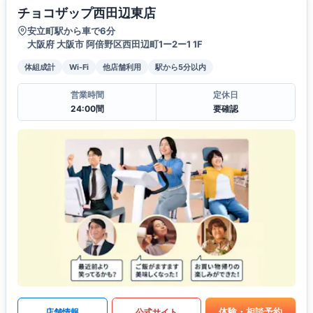
チョコザップ西田辺東店
安立町駅から車で6分
大阪府 大阪市 阿倍野区西田辺町1ー2ー1 1F
体組成計
Wi-Fi
他店舗利用
駅から5分以内
営業時間
定休日
24:00間
要確認
体験・相談予約
店舗情報
公式サイト