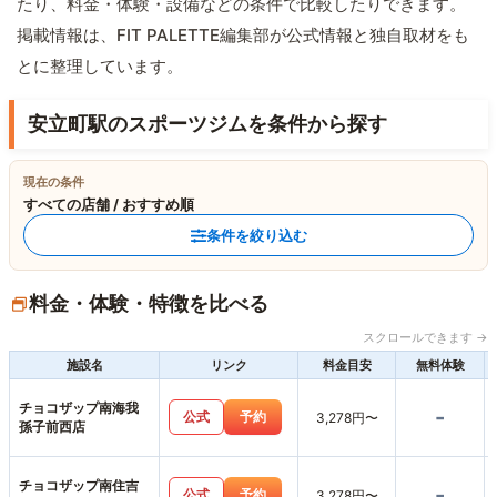
たり、料金・体験・設備などの条件で比較したりできます。
掲載情報は、FIT PALETTE編集部が公式情報と独自取材をも
とに整理しています。
安立町駅のスポーツジムを条件から探す
現在の条件
すべての店舗 / おすすめ順
条件を絞り込む
料金・体験・特徴を比べる
スクロールできます →
施設名
リンク
料金目安
無料体験
チョコザップ南海我
-
公式
予約
3,278円〜
孫子前西店
チョコザップ南住吉
-
公式
予約
3,278円〜