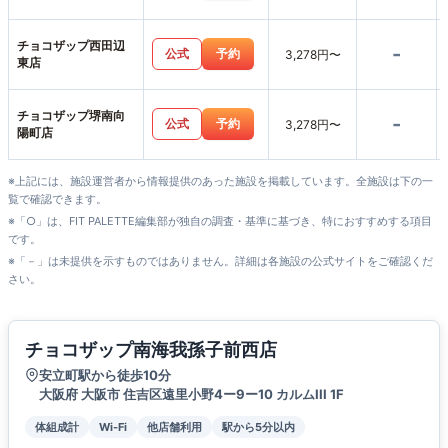
チョコザップ西田辺
-
公式
予約
3,278円〜
東店
チョコザップ堺南向
-
公式
予約
3,278円〜
陽町店
※上記には、施設運営者から情報提供のあった施設を掲載しています。全施設は下の一
覧で確認できます。
※「○」は、FIT PALETTE編集部が独自の調査・基準に基づき、特におすすめする項目
です。
※「－」は未提供を示すものではありません。詳細は各施設の公式サイトをご確認くだ
さい。
チョコザップ南海我孫子前西店
安立町駅から徒歩10分
大阪府 大阪市 住吉区遠里小野4ー9ー10 カルムIII 1F
体組成計
Wi-Fi
他店舗利用
駅から5分以内