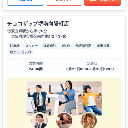
チョコザップ堺南向陽町店
安立町駅から車で6分
大阪府堺市堺区南向陽町2丁3-10
駐車場
ロッカー
体組成計
Wi-Fi
他店舗利用
食事指導
駅から5分以内
営業時間
定休日
24:00間
6月25日8:00~6月30日12:00一時閉館中