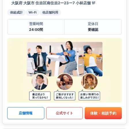
大阪府 大阪市 住吉区南住吉2ー23ー7 小林店舗 1F
体組成計
Wi-Fi
他店舗利用
営業時間
定休日
24:00間
要確認
体験・相談予約
店舗情報
公式サイト