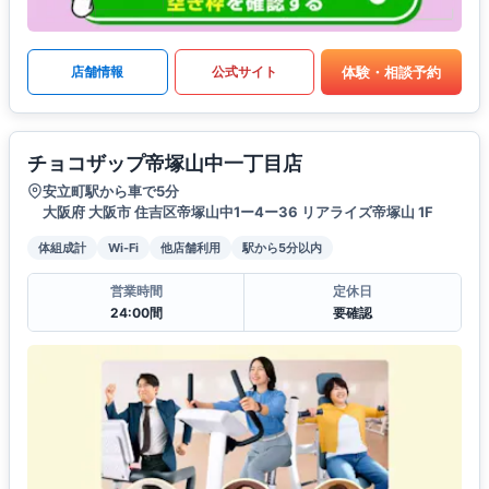
体験・相談予約
店舗情報
公式サイト
チョコザップ帝塚山中一丁目店
安立町駅から車で5分
大阪府 大阪市 住吉区帝塚山中1ー4ー36 リアライズ帝塚山 1F
体組成計
Wi-Fi
他店舗利用
駅から5分以内
営業時間
定休日
24:00間
要確認