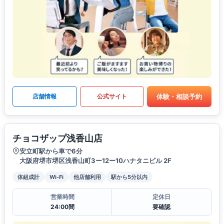
体験・相談予約
店舗情報
公式サイト
チョコザップ浅香山店
安立町駅から車で6分
大阪府堺市堺区浅香山町3ー12ー10ハナタニビル 2F
体組成計
Wi-Fi
他店舗利用
駅から5分以内
営業時間
定休日
24:00間
要確認