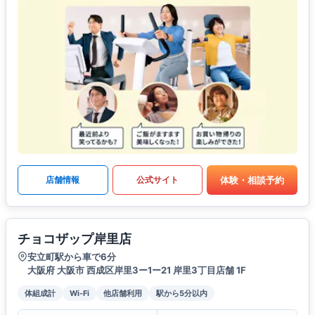
体験・相談予約
店舗情報
公式サイト
チョコザップ岸里店
安立町駅から車で6分
大阪府 大阪市 西成区岸里3ー1ー21 岸里3丁目店舗 1F
体組成計
Wi-Fi
他店舗利用
駅から5分以内