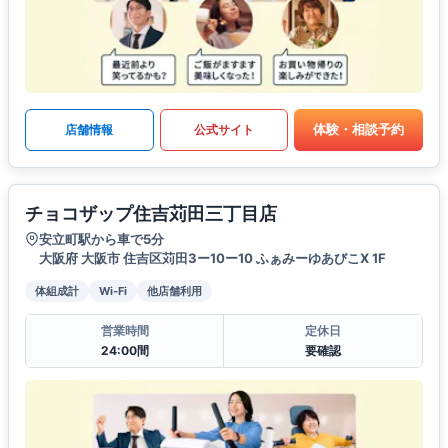
体験・相談予約
店舗情報
公式サイト
チョコザップ住吉苅田三丁目店
安立町駅から車で5分
大阪府 大阪市 住吉区苅田3ー10ー10 ふぁみーゆあびこX 1F
体組成計
Wi-Fi
他店舗利用
営業時間
定休日
24:00間
要確認