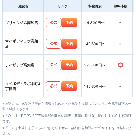
施設名
リンク
料金目安
無料体験
-
公式
予約
プリッツジム高知店
14,300円〜
マイボディラボ高知
-
公式
予約
149,600円〜
店
○
公式
予約
ライザップ高知店
327,800円〜
マイボディラボ本町3
-
公式
予約
149,600円〜
丁目店
※上記には、施設運営者から情報提供のあった施設を掲載しています。全施設は下の一
覧で確認できます。
※「○」は、FIT PALETTE編集部が独自の調査・基準に基づき、特におすすめする項目
です。
※「－」は未提供を示すものではありません。詳細は各施設の公式サイトをご確認くだ
さい。