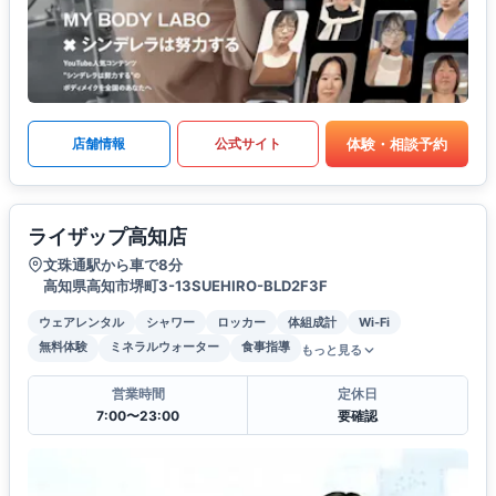
体験・相談予約
店舗情報
公式サイト
ライザップ高知店
文珠通駅から車で8分
高知県高知市堺町3-13SUEHIRO-BLD2F3F
ウェアレンタル
シャワー
ロッカー
体組成計
Wi-Fi
無料体験
ミネラルウォーター
食事指導
もっと見る
営業時間
定休日
7:00〜23:00
要確認