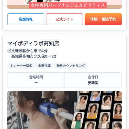
体験・相談予約
店舗情報
公式サイト
マイボディラボ高知店
文珠通駅から車で4分
高知県高知市北久保9ー32
トレーナー指名
食事指導
無料カウンセリング
営業時間
定休日
ー
要確認