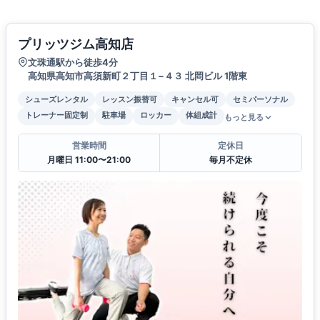
プリッツジム高知店
文珠通駅から徒歩4分
高知県高知市高須新町２丁目１−４３ 北岡ビル 1階東
シューズレンタル
レッスン振替可
キャンセル可
セミパーソナル
トレーナー固定制
駐車場
ロッカー
体組成計
もっと見る
営業時間
定休日
月曜日 11:00〜21:00
毎月不定休