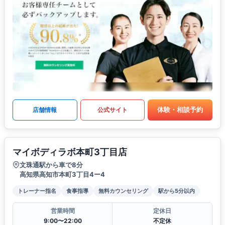
体験・相談予約
店舗情報
公式サイト
マイボディラボ本町3丁目店
文珠通駅から車で8分
高知県高知市本町3丁目4ー4
トレーナー指名
食事指導
無料カウンセリング
駅から5分以内
営業時間
定休日
9:00〜22:00
不定休