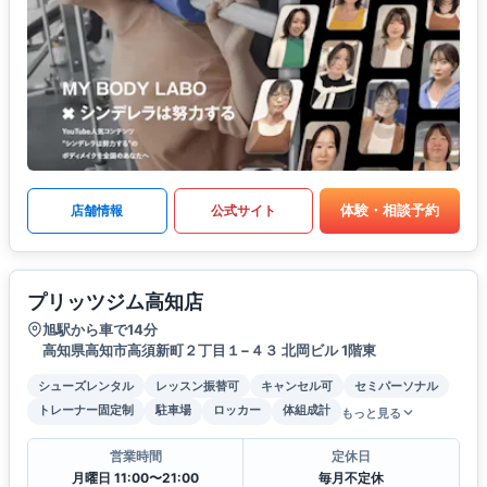
体験・相談予約
店舗情報
公式サイト
プリッツジム高知店
旭駅から車で14分
高知県高知市高須新町２丁目１−４３ 北岡ビル 1階東
シューズレンタル
レッスン振替可
キャンセル可
セミパーソナル
トレーナー固定制
駐車場
ロッカー
体組成計
もっと見る
営業時間
定休日
月曜日 11:00〜21:00
毎月不定休