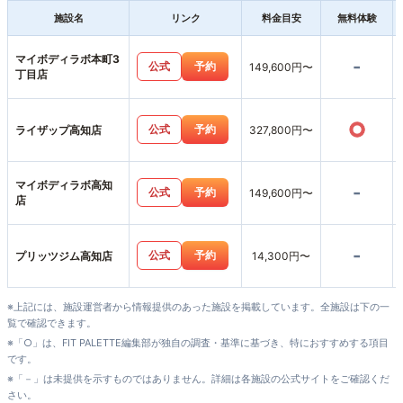
施設名
リンク
料金目安
無料体験
マイボディラボ本町3
-
公式
予約
149,600円〜
丁目店
○
公式
予約
ライザップ高知店
327,800円〜
マイボディラボ高知
-
公式
予約
149,600円〜
店
-
公式
予約
プリッツジム高知店
14,300円〜
※上記には、施設運営者から情報提供のあった施設を掲載しています。全施設は下の一
覧で確認できます。
※「○」は、FIT PALETTE編集部が独自の調査・基準に基づき、特におすすめする項目
です。
※「－」は未提供を示すものではありません。詳細は各施設の公式サイトをご確認くだ
さい。