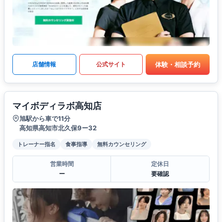
体験・相談予約
店舗情報
公式サイト
マイボディラボ高知店
旭駅から車で11分
高知県高知市北久保9ー32
トレーナー指名
食事指導
無料カウンセリング
営業時間
定休日
ー
要確認