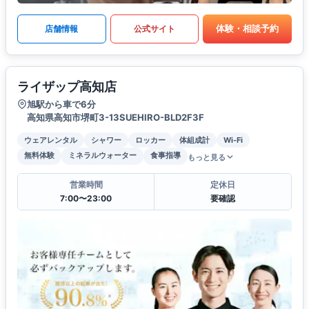
体験・相談予約
店舗情報
公式サイト
ライザップ高知店
旭駅から車で6分
高知県高知市堺町3-13SUEHIRO-BLD2F3F
ウェアレンタル
シャワー
ロッカー
体組成計
Wi-Fi
無料体験
ミネラルウォーター
食事指導
もっと見る
営業時間
定休日
7:00〜23:00
要確認