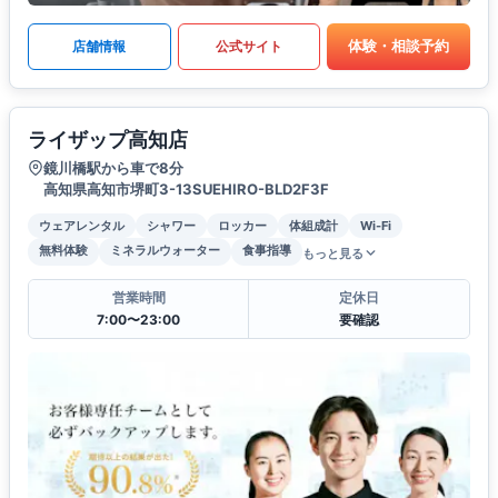
体験・相談予約
店舗情報
公式サイト
ライザップ高知店
鏡川橋駅から車で8分
高知県高知市堺町3-13SUEHIRO-BLD2F3F
ウェアレンタル
シャワー
ロッカー
体組成計
Wi-Fi
無料体験
ミネラルウォーター
食事指導
もっと見る
営業時間
定休日
7:00〜23:00
要確認