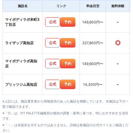
施設名
リンク
料金目安
無料体験
マイボディラボ本町3
-
公式
予約
149,600円〜
丁目店
○
公式
予約
ライザップ高知店
327,800円〜
マイボディラボ高知
-
公式
予約
149,600円〜
店
-
公式
予約
プリッツジム高知店
14,300円〜
※上記には、施設運営者から情報提供のあった施設を掲載しています。全施設は下の一
覧で確認できます。
※「○」は、FIT PALETTE編集部が独自の調査・基準に基づき、特におすすめする項目
です。
※「－」は未提供を示すものではありません。詳細は各施設の公式サイトをご確認くだ
さい。