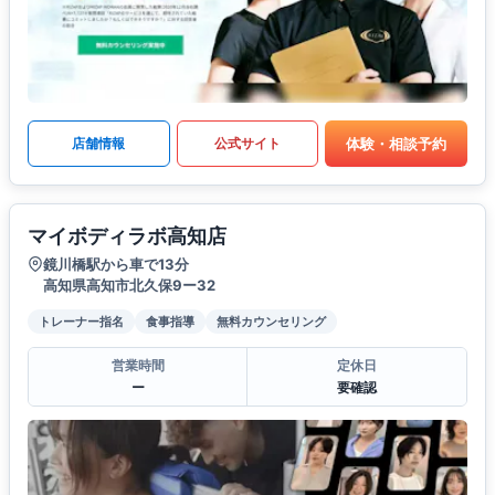
体験・相談予約
店舗情報
公式サイト
マイボディラボ高知店
鏡川橋駅から車で13分
高知県高知市北久保9ー32
トレーナー指名
食事指導
無料カウンセリング
営業時間
定休日
ー
要確認