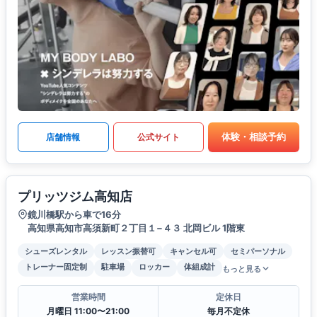
体験・相談予約
店舗情報
公式サイト
プリッツジム高知店
鏡川橋駅から車で16分
高知県高知市高須新町２丁目１−４３ 北岡ビル 1階東
シューズレンタル
レッスン振替可
キャンセル可
セミパーソナル
トレーナー固定制
駐車場
ロッカー
体組成計
もっと見る
営業時間
定休日
月曜日 11:00〜21:00
毎月不定休